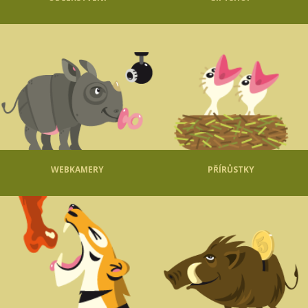
WEBKAMERY
PŘÍRŮSTKY