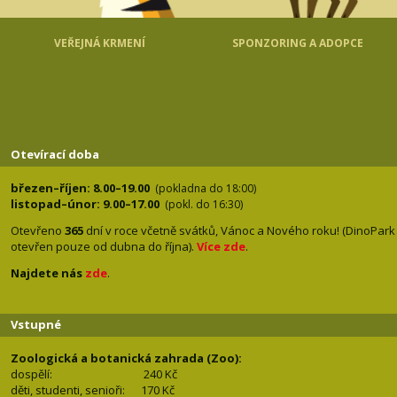
VEŘEJNÁ KRMENÍ
SPONZORING A ADOPCE
Otevírací doba
březen–říjen: 8.00–19.00
(pokladna do 18:00)
listopad–únor: 9.00–17.00
(pokl. do 16:30)
Otevřeno
365
dní v roce včetně svátků, Vánoc a Nového roku! (DinoPark
otevřen pouze od dubna do října).
Více zde
.
Najdete nás
zde
.
Vstupné
Zoologická a botanická zahrada (Zoo):
dospělí:
240 Kč
děti, studenti, senioři: 170
Kč