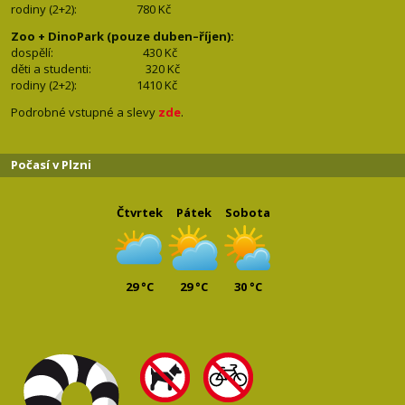
rodiny (2+2): 780
Kč
Zoo + DinoPark (pouze duben–říjen):
dospělí: 430
Kč
děti a studenti: 32
0 Kč
rodiny (2+2): 1410
Kč
Podrobné vstupné a slevy
zde
.
Počasí v Plzni
Čtvrtek
Pátek
Sobota
29 °C
29 °C
30 °C