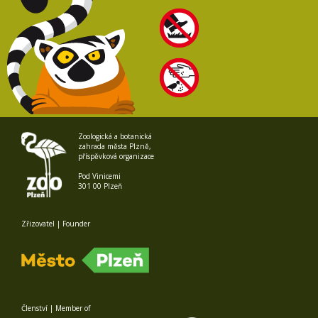
Zoologická a botanická
zahrada města Plzně,
příspěvková organizace
Pod Vinicemi
301 00 Plzeň
Zřizovatel | Founder
Členství | Member of