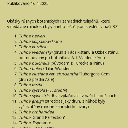
Publikováno 16.4.2025
Ukázky různých botanických i zahradních tulipánů, které
v nedávné minulosti byly anebo ještě jsou k vidění v naší BZ:
Tulipa heweri
Tulipa kolpakowskiana
Tulipa kurdica
Tulipa vvedenskyi
(druh z Tádžikistánu a Uzbekistánu,
pojmenovaný po botanikovi A. I. Vvedenskému
Tulipa pulchella
(původem z Turecka a Íránu)
Tulipa bakeri
'Lilac Wonder'
Tulipa clusiana
var.
chrysantha
'Tubergens Gem'
(druh z přední Asie)
Tulipa tarda
Tulipa systola
(=
T. stapfii
)
Tulipa sylvestris
dříve zplaňoval i v našich končinách
Tulipa greigii
(středoasijský druh, z něhož byly
vyšlechtěny mnohé zahradní kultivary)
Tulipa orphanidea
Tulipa
'Grand Perfection'
Tulipa
'Esperanto'