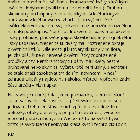
doširoka otevřené a většinou dvoubarevné květy s krátkými
květními lodyhami (kvůli tomu se nehodí k řezu). Druhou
skupinou jsou tulipány zahradní, díky delší květní lodyze
používané v květinových vazbách. Jsou vyšlechtěné
kvůli některým znakům svých květů, což umožňuje rozdělení
na další podskupiny. Například liliokvěté tulipány mají okvětní
lístky prohnuté, plnokvěté papouškovité tulipány mají okvětní
lístky kadeřavé, třepenité kultivary mají roztřepené okraje
okvětních lístků. Dále existují kultivary skupiny Viridiflora,
jejichž bílé, žluté či červené okvětní lístky zdobí zelené
proužky a tzv. Rembrandtovy tulipány mají květy pestře
pruhované nebo skvrnité. Výčet určitě není úplný, šlechtitelé
se stále snaží zásobovat trh dalšími novinkami. V naší
zahradě tulipány najdete na několika místech v přední i zadní
části areálu – viz mapka.
Na závěr je dobré přidat jednu poznámku, která má sloužit
i jako varování: celá rostlina, a především její cibule jsou
jedovaté, třeba jen šťáva z nich způsobuje podráždění
pokožky, otoky a edémy a po požití nevolnost, zvracení
a poruchy srdečního rytmu. Ale tak už to na světě bývá –
tímto je vykoupena neobvyklá krása květů těchto cibulovin.
RM