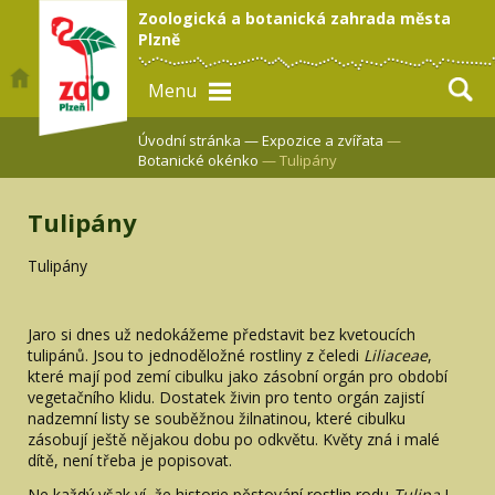
Zoologická a botanická zahrada města
Plzně
Menu
Úvodní stránka —
Expozice a zvířata
—
Botanické okénko
— Tulipány
Tulipány
Tulipány
Jaro si dnes už nedokážeme představit bez kvetoucích
tulipánů. Jsou to jednoděložné rostliny z čeledi
Liliaceae
,
které mají pod zemí cibulku jako zásobní orgán pro období
vegetačního klidu. Dostatek živin pro tento orgán zajistí
nadzemní listy se souběžnou žilnatinou, které cibulku
zásobují ještě nějakou dobu po odkvětu. Květy zná i malé
dítě, není třeba je popisovat.
Ne každý však ví, že historie pěstování rostlin rodu
Tulipa
L.