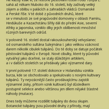
sahá až někam hluboko do 16. století, kdy zažívaly veliký
zájem a oblibu v palácích a zahradách vládců Osmanské
a Perské říše. V té době z původních druhů, které
se v minulosti ze své prapůvodní domoviny v oblasti Pamíru,
Hindúkuše a Kazachstánu šířily dál do přední Asie, severní
Afriky a Japonska, vzniklo díky jejich oblíbenosti množství
různých barevných odrůd.
V polovině 16. století dostal rakouskouherský velvyslanec
od osmanského sultána Sulejmána I. jako velikou vzácnost
darem několik cibulek tulipánů. Do té doby se datuje počátek
pěstování tulipánů v Evropě. Nové cibulky, které ty původní
vytvářejí jako dceřiné, se staly důležitým artiklem,
a i v dalších stoletích se předávaly jako významné dary.
V první polovině 17. století dokonce v Holandsku vznikla
burza, kde se obchodovalo a spekulovalo s novými kultivary
tulipánů. Ty nejvzácnější často prodávajícímu zajistili
významné zisky, přitom vznik kultivarů byl důsledkem
postupné selekce anebo většinou jen dílem nějaké šťastné
náhody (mutace).
Dnes tedy můžeme rozdělit tulipány do dvou skupin.
Botanické tulipány jsou původní druhy z přírody, mají