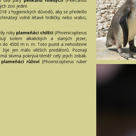
tu dva páry
pelikánů hnědých
(Pelecanus
ých zoo jediní.
2018 z hygienických důvodů, aby se předešlo
přenášejí volně létavé hrdličky nebo vrabci,
žily roky
plameňáci chilští
(Phoenicopterus
tují kolem alkalických a slaných jezer,
ch do 4500 m n. m. Toto pusté a nehostinné
 žije jen málo větších predátorů. Poznají
rná skvrna pokrývá téměř celý jejich zobák.
i
plameňáci růžoví
(Phoenicopterus ruber