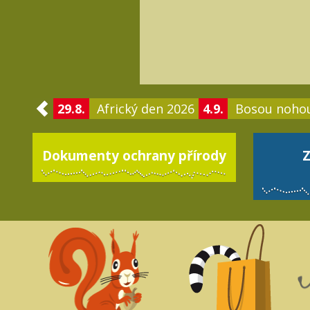
29.8.
Africký den 2026
4.9.
Bosou noho
Dokumenty ochrany přírody
Z