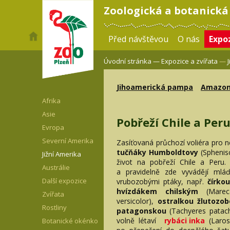
Zoologická a botanická
Před návštěvou
O nás
Expoz
Úvodní stránka —
Expozice a zvířata
—
Jihoamerická pampa
Amazon
Afrika
Asie
Pobřeží Chile a Per
Evropa
Severní Amerika
Zasíťovaná průchozí voliéra pro n
tučňáky Humboldtovy
(Sphenis
Jižní Amerika
život na pobřeží Chile a Peru
Austrálie
a pravidelně zde vyvádějí mláď
Další expozice
vrubozobými ptáky, např.
čírko
hvízdákem chilským
(Marec
Zvířata
versicolor),
ostralkou žlutozo
Rostliny
patagonskou
(Tachyeres patac
volně létaví
rybáci inka
(Laros
Botanické okénko