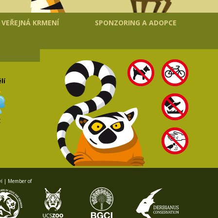
VEŘEJNÁ KRMENÍ
SPONZORING A ADOPCE
lí
C
ví | Member of