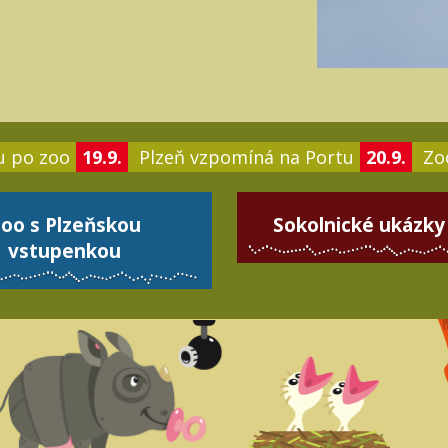
u po zoo
19.9.
Plzeň vzpomíná na Portu
20.9.
Zoo
oo s Plzeňskou
Sokolnické ukázky
vstupenkou