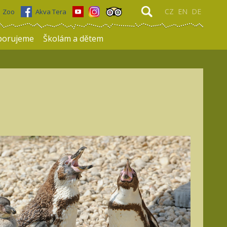
CZ
EN
DE
Zoo
Akva Tera
porujeme
Školám a dětem