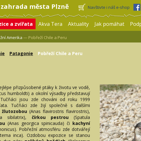
 zahrada města Plzně
Navštivte i náš e-shop
ice a zvířata
Akva Tera
Aktuality
Jak pomáhat
Pod
Jižní Amerika
— Pobřeží Chile a Peru
ie
Patagonie
Pobřeží Chile a Peru
u
ejlépe přizpůsobené ptáky k životu ve vodě,
cus humboldti) a okolní výsadby představují
. Tučňáci jsou zde chováni od roku 1999
ata. Tučňáci zde žijí společně s dalšími
u žlutozobou
(Anas flavirostris flavirostris),
a sibilatrix),
čírkou pestrou
(Spatula
bou
(Anas georgica spinicauda) či
kachyní
honicus). Pobřežní atmosféru zde dotvářejí
terna inca). Ozdobou expozice se stanou