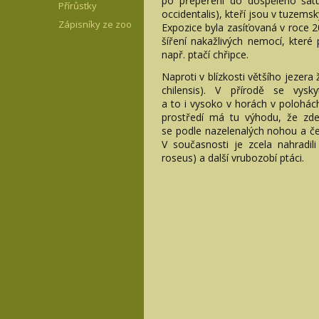
po přepeření do dospělého ša
Přírůstky
occidentalis), kteří jsou v tuzemsk
Zápisníky ze zoo
Expozice byla zasíťovaná v roce 
šíření nakažlivých nemocí, které 
např. ptačí chřipce.
Naproti v blízkosti většího jezera 
chilensis). V přírodě se vysky
a to i vysoko v horách v polohá
prostředí má tu výhodu, že zde
se podle nazelenalých nohou a če
V současnosti je zcela nahradil
roseus) a další vrubozobí ptáci.