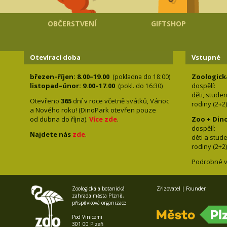
OBČERSTVENÍ
GIFTSHOP
Otevírací doba
Vstupné
březen–říjen: 8.00–19.00
Zoologick
(pokladna do 18:00)
listopad–únor: 9.00–17.00
dospělí:
(pokl. do 16:30)
děti, stude
Otevřeno
365
dní v roce včetně svátků, Vánoc
rodiny 
a Nového roku! (DinoPark otevřen pouze
od dubna do října).
Více zde
.
Zoo + Din
dospě
Najdete nás
zde
.
děti a s
rodiny 
Podrobné v
Zoologická a botanická
Zřizovatel | Founder
zahrada města Plzně,
příspěvková organizace
Pod Vinicemi
301 00 Plzeň