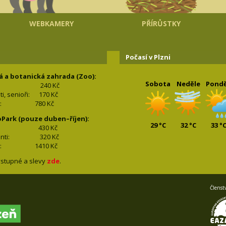
WEBKAMERY
PŘÍRŮSTKY
Počasí v Plzni
á a botanická zahrada (Zoo):
Sobota
Neděle
Pondě
240 Kč
nti, senioři: 170
Kč
(2+2): 780
Kč
oPark (pouze duben–říjen):
29 °C
32 °C
33 °
lí: 430
Kč
tudenti: 32
0 Kč
(2+2): 1410
Kč
stupné a slevy
zde
.
Členst