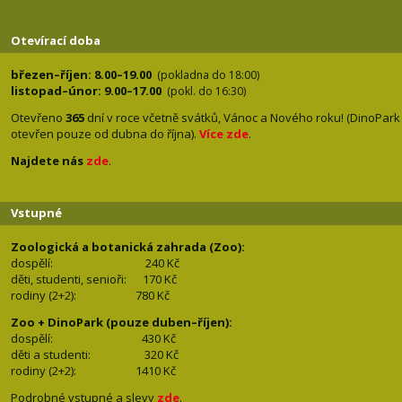
Otevírací doba
březen–říjen: 8.00–19.00
(pokladna do 18:00)
listopad–únor: 9.00–17.00
(pokl. do 16:30)
Otevřeno
365
dní v roce včetně svátků, Vánoc a Nového roku! (DinoPark
otevřen pouze od dubna do října).
Více zde
.
Najdete nás
zde
.
Vstupné
Zoologická a botanická zahrada (Zoo):
dospělí:
240 Kč
děti, studenti, senioři: 170
Kč
rodiny (2+2): 780
Kč
Zoo + DinoPark (pouze duben–říjen):
dospělí: 430
Kč
děti a studenti: 32
0 Kč
rodiny (2+2): 1410
Kč
Podrobné vstupné a slevy
zde
.