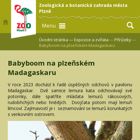
Zoologická a botanická zahrada města
Plzně
Menu
Úvodní stránka —
Expozice a zvířata
—
Přírůstky
—
Babyboom na plzeňském Madagaskaru
Babyboom na plzeňském
Madagaskaru
V roce 2023 dochází k řadě úspěšných odchovů v pavilonu
Madagaskar. Dvě samice lemura kata odchovávají své
potomky, dále spatříte mláďata lemurů rákosových,
rudobřichých nebo hnědých. Dvojčata potom mají lemuři
límcoví. Zajímavostí je i seznamování se lemurů korunkatých
s venkovním ostrovem.