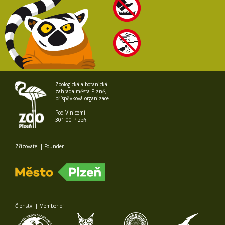
Zoologická a botanická
zahrada města Plzně,
příspěvková organizace
Pod Vinicemi
301 00 Plzeň
Zřizovatel | Founder
Členství | Member of