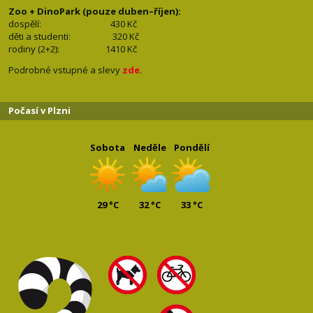
Zoo + DinoPark (pouze duben–říjen):
dospělí: 430
Kč
děti a studenti: 32
0 Kč
rodiny (2+2): 1410
Kč
Podrobné vstupné a slevy
zde
.
Počasí v Plzni
Sobota
Neděle
Pondělí
29 °C
32 °C
33 °C