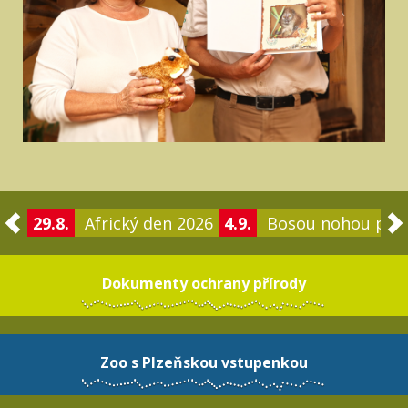
29.8.
Africký den 2026
4.9.
Bosou nohou po 
Dokumenty ochrany přírody
Zoo s Plzeňskou vstupenkou