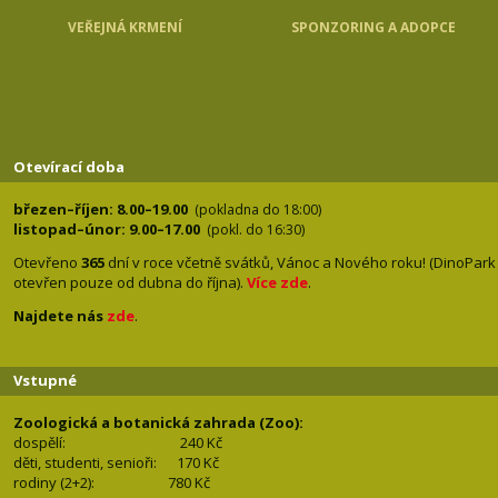
VEŘEJNÁ KRMENÍ
SPONZORING A ADOPCE
Otevírací doba
březen–říjen: 8.00–19.00
(pokladna do 18:00)
listopad–únor: 9.00–17.00
(pokl. do 16:30)
Otevřeno
365
dní v roce včetně svátků, Vánoc a Nového roku! (DinoPark
otevřen pouze od dubna do října).
Více zde
.
Najdete nás
zde
.
Vstupné
Zoologická a botanická zahrada (Zoo):
dospělí:
240 Kč
děti, studenti, senioři: 170
Kč
rodiny (2+2): 780
Kč