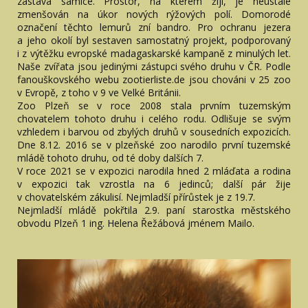
zastává samice. Prostor, na kterém žijí, je neustále
zmenšován na úkor nových rýžových polí. Domorodé
označení těchto lemurů zní bandro. Pro ochranu jezera
a jeho okolí byl sestaven samostatný projekt, podporovaný
i z výtěžku evropské madagaskarské kampaně z minulých let.
Naše zvířata jsou jedinými zástupci svého druhu v ČR. Podle
fanouškovského webu zootierliste.de jsou chováni v 25 zoo
v Evropě, z toho v 9 ve Velké Británii.
Zoo Plzeň se v roce 2008 stala prvním tuzemským
chovatelem tohoto druhu i celého rodu. Odlišuje se svým
vzhledem i barvou od zbylých druhů v sousedních expozicích.
Dne 8.12. 2016 se v plzeňské zoo narodilo první tuzemské
mládě tohoto druhu, od té doby dalších 7.
V roce 2021 se v expozici narodila hned 2 mláďata a rodina
v expozici tak vzrostla na 6 jedinců; další pár žije
v chovatelském zákulisí. Nejmladší přírůstek je z 19.7.
Nejmladší mládě pokřtila 2.9. paní starostka městského
obvodu Plzeň 1 ing. Helena Řežábová jménem Mailo.