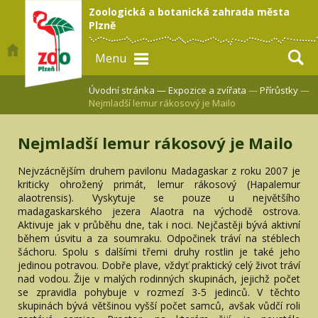
Zoologická a botanická zahrada města
Plzně
Menu
Úvodní stránka —
Expozice a zvířata
—
Přírůstky
—
Nejmladší lemur rákosový je Mailo
Nejmladší lemur rákosový je Mailo
Nejvzácnějším druhem pavilonu Madagaskar z roku 2007 je
kriticky ohrožený primát, lemur rákosový (Hapalemur
alaotrensis). Vyskytuje se pouze u největšího
madagaskarského jezera Alaotra na východě ostrova.
Aktivuje jak v průběhu dne, tak i noci. Nejčastěji bývá aktivní
během úsvitu a za soumraku. Odpočinek tráví na stéblech
šáchoru. Spolu s dalšími třemi druhy rostlin je také jeho
jedinou potravou. Dobře plave, vždyť praktický celý život tráví
nad vodou. Žije v malých rodinných skupinách, jejichž počet
se zpravidla pohybuje v rozmezí 3-5 jedinců. V těchto
skupinách bývá většinou vyšší počet samců, avšak vůdčí roli