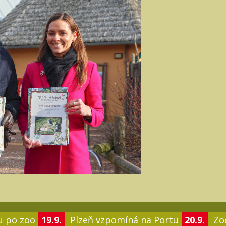
u po zoo
19.9.
Plzeň vzpomíná na Portu
20.9.
Zoo