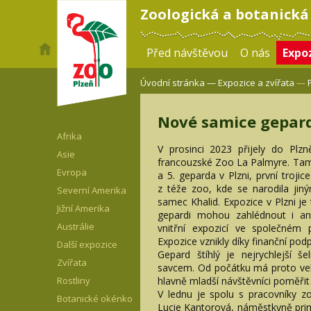
Zoologická a botanická
Před návštěvou
O nás
Expoz
Úvodní stránka —
Expozice a zvířata
—
Nové samice geparda
Afrika
V prosinci 2023 přijely do Pl
Asie
francouzské Zoo La Palmyre. Tam s
Evropa
a 5. geparda v Plzni, první troji
z téže zoo, kde se narodila jiným
Severní Amerika
samec Khalid. Expozice v Plzni 
Jižní Amerika
gepardi mohou zahlédnout i ant
Austrálie
vnitřní expozicí ve společném p
Expozice vznikly díky finanční pod
Další expozice
Gepard štíhlý je nejrychlejší
Zvířata
savcem. Od počátku má proto vel
hlavně mladší návštěvníci poměřit 
Rostliny
V lednu je spolu s pracovníky zo
Botanické okénko
Lucie Kantorová, náměstkyně pri