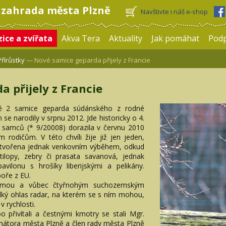
 zahrada města Plzně
Navštivte i náš e-shop
ice a zvířata
Akva Tera
Aktuality
Jak pomáhat
Pod
Přírůstky
— Nové samice geparda přijely z Francie
 přijely z Francie
zně 2 samice geparda súdánského z rodné
e narodily v srpnu 2012. Jde historicky o 4.
ce samců (* 9/20008) dorazila v červnu 2010
 rodičům. V této chvíli žije již jen jeden,
je tvořena jednak venkovním výběhem, odkud
ilopy, zebry či prasata savanová, jednak
avilonu s hrošíky liberijskými a pelikány.
poře z EU.
 šelmou a vůbec čtyřnohým suchozemským
ký ohlas radar, na kterém se s ním mohou,
v rychlosti.
o přivítali a čestnými kmotry se stali Mgr.
mátora města Plzně a člen rady města Plzně