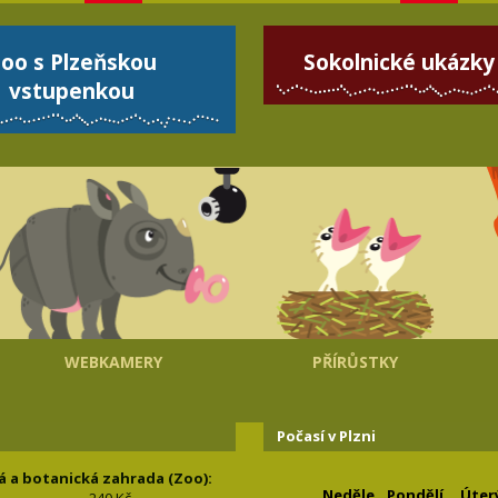
oo s Plzeňskou
Sokolnické ukázky
vstupenkou
WEBKAMERY
PŘÍRŮSTKY
Počasí v Plzni
á a botanická zahrada (Zoo):
Neděle
Pondělí
Úter