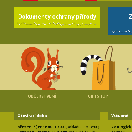
Dokumenty ochrany přírody
Z
OBČERSTVENÍ
GIFTSHOP
Otevírací doba
Vstupné
březen–říjen: 8.00–19.00
Zoologick
(pokladna do 18:00)