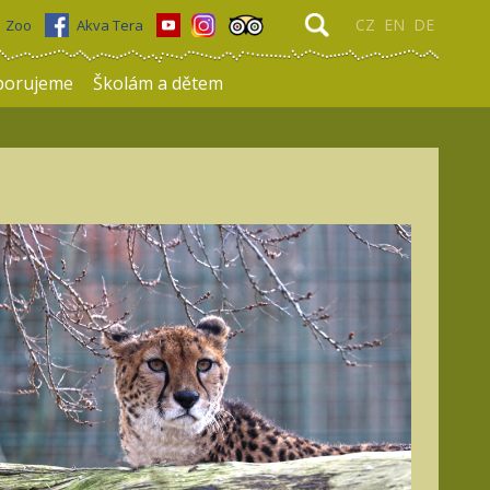
CZ
EN
DE
Zoo
Akva Tera
porujeme
Školám a dětem