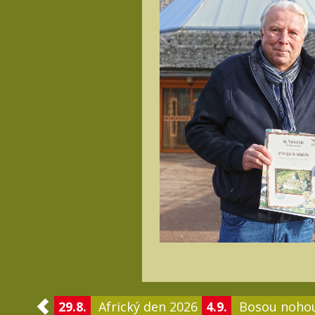
29.8.
Africký den 2026
4.9.
Bosou noho