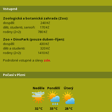
Vstupné
Zoologická a botanická zahrada (Zoo):
dospělí:
240 Kč
děti, studenti, senioři: 170
Kč
rodiny (2+2): 780
Kč
Zoo + DinoPark (pouze duben–říjen):
dospělí: 430
Kč
děti a studenti: 32
0 Kč
rodiny (2+2): 1410
Kč
Podrobné vstupné a slevy
zde
.
Počasí v Plzni
Neděle
Pondělí
Úterý
32 °C
33 °C
28 °C