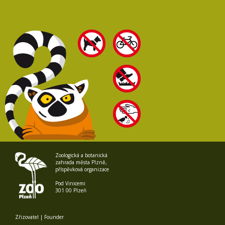
Zoologická a botanická
zahrada města Plzně,
příspěvková organizace
Pod Vinicemi
301 00 Plzeň
Zřizovatel | Founder