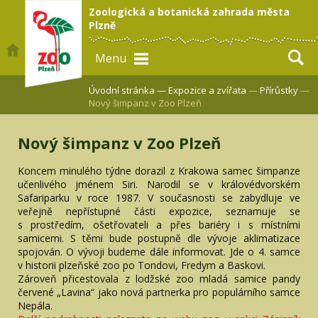
Zoologická a botanická zahrada města
Plzně
Menu
Úvodní stránka —
Expozice a zvířata
—
Přírůstky
—
Nový šimpanz v Zoo Plzeň
Nový šimpanz v Zoo Plzeň
Koncem minulého týdne dorazil z Krakowa samec šimpanze
učenlivého jménem Siri. Narodil se v královédvorském
Safariparku v roce 1987. V současnosti se zabydluje ve
veřejně nepřístupné části expozice, seznamuje se
s prostředím, ošetřovateli a přes bariéry i s místními
samicemi. S těmi bude postupně dle vývoje aklimatizace
spojován. O vývoji budeme dále informovat. Jde o 4. samce
v historii plzeňské zoo po Tondovi, Fredym a Baskovi.
Zároveň přicestovala z lodžské zoo mladá samice pandy
červené „Lavina“ jako nová partnerka pro populárního samce
Nepála.