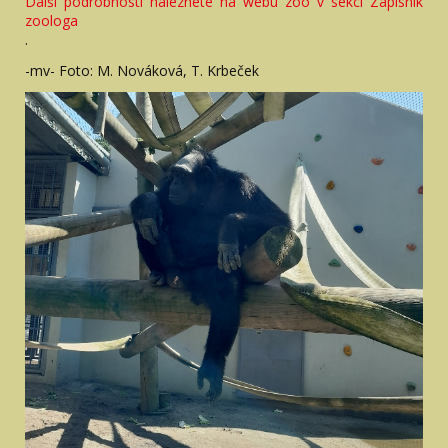
Další podrobnosti naleznete na webu zoo v sekci Zápisník
zoologa
.
-mv- Foto: M. Nováková, T. Krbeček