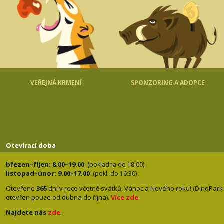
VEŘEJNÁ KRMENÍ
SPONZORING A ADOPCE
Otevírací doba
březen–říjen: 8.00–19.00
(pokladna do 18:00)
listopad–únor: 9.00–17.00
(pokl. do 16:30)
Otevřeno
365
dní v roce včetně svátků, Vánoc a Nového roku! (DinoPark
otevřen pouze od dubna do října).
Více zde
.
Najdete nás
zde
.