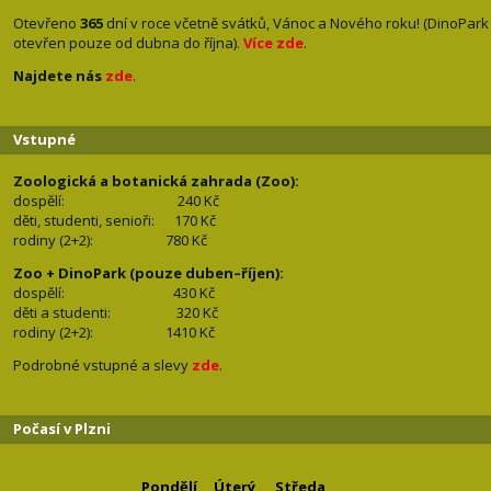
Otevřeno
365
dní v roce včetně svátků, Vánoc a Nového roku! (DinoPark
otevřen pouze od dubna do října).
Více zde
.
Najdete nás
zde
.
Vstupné
Zoologická a botanická zahrada (Zoo):
dospělí:
240 Kč
děti, studenti, senioři: 170
Kč
rodiny (2+2): 780
Kč
Zoo + DinoPark (pouze duben–říjen):
dospělí: 430
Kč
děti a studenti: 32
0 Kč
rodiny (2+2): 1410
Kč
Podrobné vstupné a slevy
zde
.
Počasí v Plzni
Pondělí
Úterý
Středa