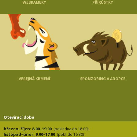
WEBKAMERY
PŘÍRŮSTKY
VEŘEJNÁ KRMENÍ
SPONZORING A ADOPCE
Otevírací doba
březen–říjen: 8.00–19.00
(pokladna do 18:00)
listopad–únor: 9.00–17.00
(pokl. do 16:30)