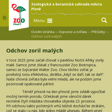
Zoologická a botanická zahrada města
Plzně
Menu
Úvodní stránka —
Expozice a zvířata
—
Přírůstky
—
Odchov zoril malých
Odchov zoril malých
V roce 2025 jsme začali chovat v pavilónu Noční Afriky zorily
malé. Samce jsme získali z francouzské Zoo Biotropica,
samici ze švýcarské Walter Zoo. Chov těchto zvířat je
pověstný svou efektivitou, zkrátka „když se daří, tak se daří“.
Naše chovná zvířata byla velmi mladá, ale na podzim jsme
pozorovali opakované páření.
Téměř přesně na den přesně jsme zvládli vypočítat
možný termín porodu. Očekávali jsme vánoční dárek
nicméně čtyři mláďata chovatelka objevila 23. prosince.
Při odchovu takto početných vrhů běžně dochází ke ztrátám,
což se stalo i u nás, kdy jedno mládě uhynulo. Během první