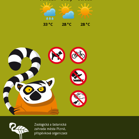
33 °C
28 °C
28 °C
Zoologická a botanická
zahrada města Plzně,
příspěvková organizace