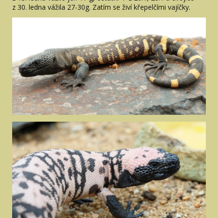
z 30. ledna vážila 27-30g. Zatím se živí křepelčími vajíčky.