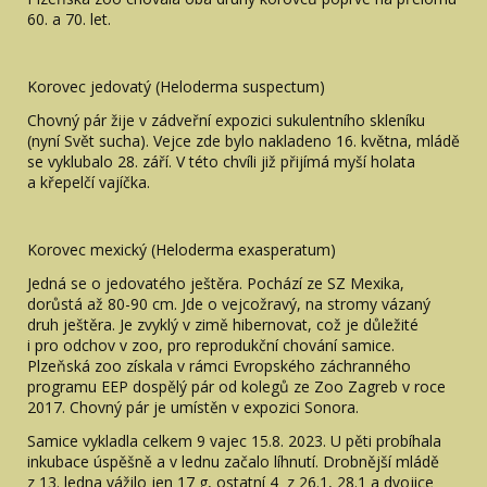
60. a 70. let.
Korovec jedovatý (Heloderma suspectum)
Chovný pár žije v zádveřní expozici sukulentního skleníku
(nyní Svět sucha). Vejce zde bylo nakladeno 16. května, mládě
se vyklubalo 28. září. V této chvíli již přijímá myší holata
a křepelčí vajíčka.
Korovec mexický (Heloderma exasperatum)
Jedná se o jedovatého ještěra. Pochází ze SZ Mexika,
dorůstá až 80-90 cm. Jde o vejcožravý, na stromy vázaný
druh ještěra. Je zvyklý v zimě hibernovat, což je důležité
i pro odchov v zoo, pro reprodukční chování samice.
Plzeňská zoo získala v rámci Evropského záchranného
programu EEP dospělý pár od kolegů ze Zoo Zagreb v roce
2017. Chovný pár je umístěn v expozici Sonora.
Samice vykladla celkem 9 vajec 15.8. 2023. U pěti probíhala
inkubace úspěšně a v lednu začalo líhnutí. Drobnější mládě
z 13. ledna vážilo jen 17 g, ostatní 4 z 26.1, 28.1 a dvojice