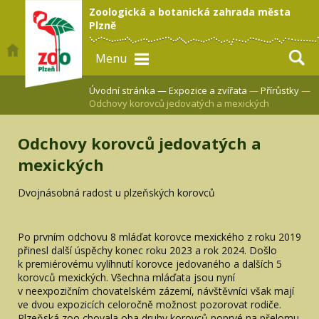
Zoologická a botanická zahrada města
Plzně
Menu
Úvodní stránka —
Expozice a zvířata
—
Přírůstky
—
Odchovy korovců jedovatých a mexických
Odchovy korovců jedovatých a
mexických
Dvojnásobná radost u plzeňských korovců
Po prvním odchovu 8 mláďat korovce mexického z roku 2019
přinesl další úspěchy konec roku 2023 a rok 2024. Došlo
k premiérovému vylíhnutí korovce jedovaného a dalších 5
korovců mexických. Všechna mláďata jsou nyní
v neexpozičním chovatelském zázemí, návštěvníci však mají
ve dvou expozicích celoročně možnost pozorovat rodiče.
Plzeňská zoo chovala oba druhy korovců poprvé na přelomu