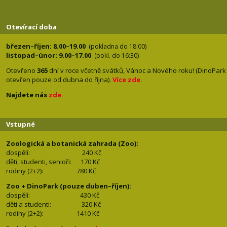
Otevírací doba
březen–říjen: 8.00–19.00
(pokladna do 18:00)
listopad–únor: 9.00–17.00
(pokl. do 16:30)
Otevřeno
365
dní v roce včetně svátků, Vánoc a Nového roku! (DinoPark
otevřen pouze od dubna do října).
Více zde
.
Najdete nás
zde
.
Vstupné
Zoologická a botanická zahrada (Zoo):
dospělí:
240 Kč
děti, studenti, senioři: 170
Kč
rodiny (2+2): 780
Kč
Zoo + DinoPark (pouze duben–říjen):
dospělí: 430
Kč
děti a studenti: 32
0 Kč
rodiny (2+2): 1410
Kč