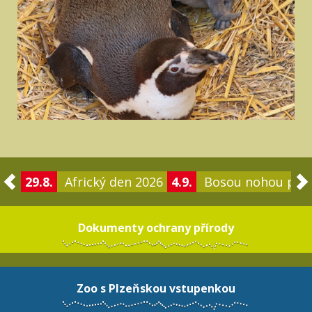
29.8.
Africký den 2026
4.9.
Bosou nohou po 
Dokumenty ochrany přírody
Zoo s Plzeňskou vstupenkou