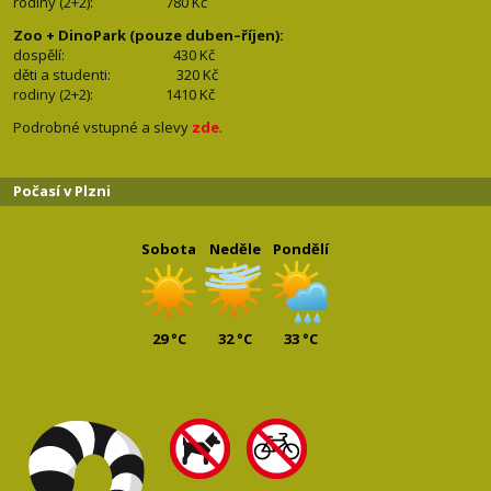
rodiny (2+2): 780
Kč
Zoo + DinoPark (pouze duben–říjen):
dospělí: 430
Kč
děti a studenti: 32
0 Kč
rodiny (2+2): 1410
Kč
Podrobné vstupné a slevy
zde
.
Počasí v Plzni
Sobota
Neděle
Pondělí
29 °C
32 °C
33 °C