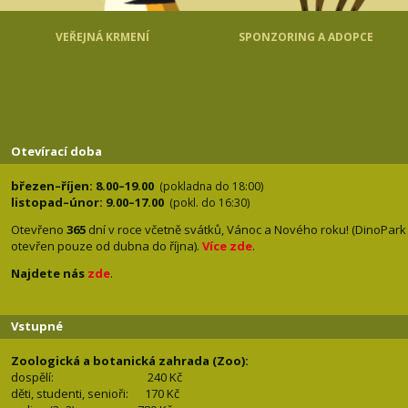
VEŘEJNÁ KRMENÍ
SPONZORING A ADOPCE
Otevírací doba
březen–říjen: 8.00–19.00
(pokladna do 18:00)
listopad–únor: 9.00–17.00
(pokl. do 16:30)
Otevřeno
365
dní v roce včetně svátků, Vánoc a Nového roku! (DinoPark
otevřen pouze od dubna do října).
Více zde
.
Najdete nás
zde
.
Vstupné
Zoologická a botanická zahrada (Zoo):
dospělí:
240 Kč
děti, studenti, senioři: 170
Kč