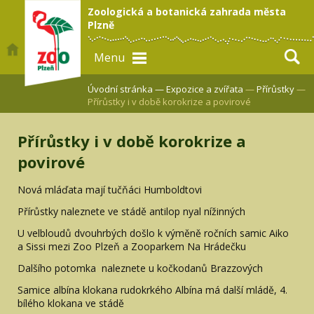
Zoologická a botanická zahrada města
Plzně
Menu
Úvodní stránka —
Expozice a zvířata
—
Přírůstky
—
Přírůstky i v době korokrize a povirové
Přírůstky i v době korokrize a
povirové
Nová mláďata mají tučňáci Humboldtovi
Přírůstky naleznete ve stádě antilop nyal nížinných
U velbloudů dvouhrbých došlo k výměně ročních samic Aiko
a Sissi mezi Zoo Plzeň a Zooparkem Na Hrádečku
Dalšího potomka naleznete u kočkodanů Brazzových
Samice albína klokana rudokrkého Albína má další mládě, 4.
bílého klokana ve stádě