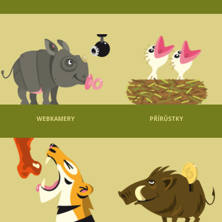
WEBKAMERY
PŘÍRŮSTKY