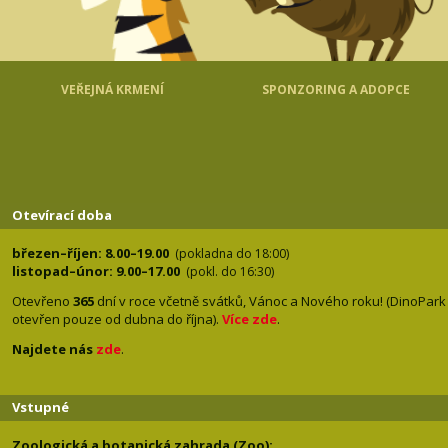
VEŘEJNÁ KRMENÍ
SPONZORING A ADOPCE
Otevírací doba
březen–říjen: 8.00–19.00
(pokladna do 18:00)
listopad–únor: 9.00–17.00
(pokl. do 16:30)
Otevřeno
365
dní v roce včetně svátků, Vánoc a Nového roku! (DinoPark
otevřen pouze od dubna do října).
Více zde
.
Najdete nás
zde
.
Vstupné
Zoologická a botanická zahrada (Zoo):