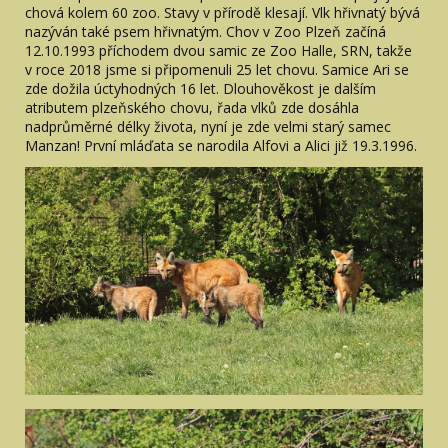
chová kolem 60 zoo. Stavy v přírodě klesají. Vlk hřivnatý bývá
nazýván také psem hřivnatým. Chov v Zoo Plzeň začíná
12.10.1993 příchodem dvou samic ze Zoo Halle, SRN, takže
v roce 2018 jsme si připomenuli 25 let chovu. Samice Ari se
zde dožila úctyhodných 16 let. Dlouhověkost je dalším
atributem plzeňského chovu, řada vlků zde dosáhla
nadprůměrné délky života, nyní je zde velmi starý samec
Manzan! První mláďata se narodila Alfovi a Alici již 19.3.1996.