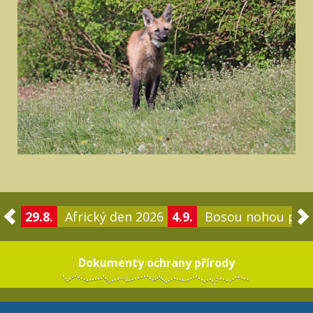
29.8.
Africký den 2026
4.9.
Bosou nohou po 
Dokumenty ochrany přírody