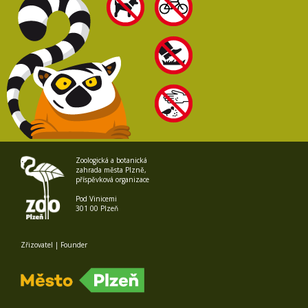
Zoologická a botanická
zahrada města Plzně,
příspěvková organizace
Pod Vinicemi
301 00 Plzeň
Zřizovatel | Founder