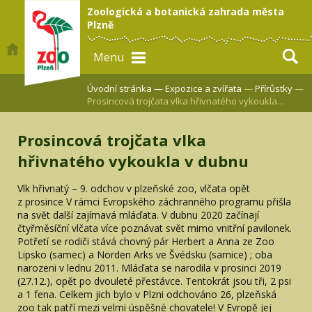
Zoologická a botanická zahrada města
Plzně
Menu
Úvodní stránka —
Expozice a zvířata
—
Přírůstky
—
Prosincová trojčata vlka hřivnatého vykoukla…
Prosincová trojčata vlka
hřivnatého vykoukla v dubnu
Vlk hřivnatý – 9. odchov v plzeňské zoo, vlčata opět
z prosince V rámci Evropského záchranného programu přišla
na svět další zajímavá mláďata. V dubnu 2020 začínají
čtyřměsíční vlčata více poznávat svět mimo vnitřní pavilonek.
Potřetí se rodiči stává chovný pár Herbert a Anna ze Zoo
Lipsko (samec) a Norden Arks ve Švédsku (samice) ; oba
narozeni v lednu 2011. Mláďata se narodila v prosinci 2019
(27.12.), opět po dvouleté přestávce. Tentokrát jsou tři, 2 psi
a 1 fena. Celkem jich bylo v Plzni odchováno 26, plzeňská
zoo tak patří mezi velmi úspěšné chovatele! V Evropě jej