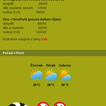
dospělí:
240 Kč
děti, studenti, senioři: 170
Kč
rodiny (2+2): 780
Kč
Zoo + DinoPark (pouze duben–říjen):
dospělí: 430
Kč
děti a studenti: 32
0 Kč
rodiny (2+2): 1410
Kč
Podrobné vstupné a slevy
zde
.
Počasí v Plzni
Čtvrtek
Pátek
Sobota
29 °C
28 °C
30 °C