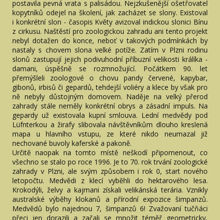
postavila pevná vrata s palisádou. Nejzkušenější ošetřovatel
kopytníků odejel na školení, jak zacházet se slony. Existoval
i konkrétní slon - časopis Květy avizoval indickou slonici Bínu
z cirkusu. Naštěstí pro zoologickou zahradu ani tento projekt
nebyl dotažen do konce, neboť v takových podmínkách by
nastaly s chovem slona velké potíže. Zatím v Plzni rodinu
slonů zastupují jejich podivuhodní příbuzní velikosti králíka -
damani, úspěšně se rozmnožující. Počátkem 90. let
přemýšleli zoologové o chovu pandy červené, kapybar,
gibonů, irbisů či gepardů, tehdejší voliéry a klece by však pro
ně nebyly důstojným domovem. Naděje na velký přerod
zahrady stále neměly konkrétní obrys a zásadní impuls. Na
gepardy už existovala kupní smlouva. Lední medvědy pod
Lüfnterkou a žirafy slibovala návštěvníkům dlouho kreslená
mapa u hlavního vstupu, ze které nikdo neumazal již
nechované buvoly kaferské a pakoně.
Určitě naopak na tomto místě neškodí připomenout, co
všechno se stalo po roce 1996. Je to 70. rok trvání zoologické
zahrady v Plzni, ale svým způsobem i rok 0, start nového
letopočtu. Medvědi z klecí vyběhli do hektarového lesa.
Krokodýli, želvy a kajmani získali velikánská terária. Vznikly
australské výběhy klokanů a přírodní expozice šimpanzů.
Medvědů bylo najednou 7, šimpanzů 6! Zvažovaní tučňáci
přeci jen dorazili a začali se množit téměř geometricky,