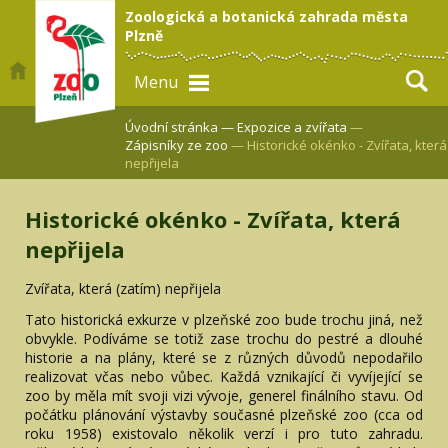
Zoologická a botanická zahrada města
Plzně
Menu
Úvodní stránka —
Expozice a zvířata
—
Zápisníky ze zoo
— Historické okénko - Zvířata, která
nepřijela
Historické okénko - Zvířata, která
nepřijela
Zvířata, která (zatím) nepřijela
Tato historická exkurze v plzeňské zoo bude trochu jiná, než
obvykle. Podíváme se totiž zase trochu do pestré a dlouhé
historie a na plány, které se z různých důvodů nepodařilo
realizovat včas nebo vůbec. Každá vznikající či vyvíjející se
zoo by měla mít svoji vizi vývoje, generel finálního stavu. Od
počátku plánování výstavby současné plzeňské zoo (cca od
roku 1958) existovalo několik verzí i pro tuto zahradu.