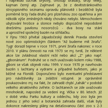
i například tučňák brýlový, orlosup bradatý, drop velký,
kajman černý atp. Zajímavé je, že z devítistránkového
strojopisného seznamu opravdu plánovitě i bezděčně byla
poměrně brzy řada druhů pro plzeňskou zoo opatřena a jen
několik výše zmíněných nikdy chováno nebylo. Mimochodem
ubytování hrošice a slonice nebylo dispozičně nepodobné
dnešnímu pavilonu nosorožců - dva boxy na stání
a uprostřed společný bazén na střídačku.
V říjnu 1963 přivítal západočeský denník Pravda otevření
nové zoo optimistickým článkem “Až budeme mít žirafu”.
Tygr dorazil teprve v roce 1971, první žirafa nakonec v roce
2010. V plánu činnosti na rok 1973 se mj. tvrdí, že některé
akce lze zvládnout vlastní režií nebo akcí „Z“ jako např.
„gibonárium“. Podruhé se o nich uvažovalo kolem roku 1988,
giboni se však objevili roku 1999. V roce 1970 je navrhován
bazén s lachtany a vydrami a případně bufetem, jako je
běžné na Floridě. Doporučeno bylo eventuelní představení
pro návštěvníky za zvláštní vstupné. Je oprávněně
poukazováno mj. na fakt, že zahradě chybí „tahák“ v podobě
velkého atraktivního zvířete. O lachtanech se zde uvažovalo
mnohokrát, naposled za vedení ing. Vlčka v 80. letech. Již
v době vniku Parku kultury a oddechu, kdy zoo byla jen
jednou z jeho sekcí a botanická zahrada další, však byly
dokonce nakresleny plány na detašovanou část zoo s 2-3