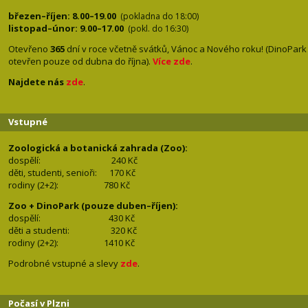
březen–říjen: 8.00–19.00
(pokladna do 18:00)
listopad–únor: 9.00–17.00
(pokl. do 16:30)
Otevřeno
365
dní v roce včetně svátků, Vánoc a Nového roku! (DinoPark
otevřen pouze od dubna do října).
Více zde
.
Najdete nás
zde
.
Vstupné
Zoologická a botanická zahrada (Zoo):
dospělí:
240 Kč
děti, studenti, senioři: 170
Kč
rodiny (2+2): 780
Kč
Zoo + DinoPark (pouze duben–říjen):
dospělí: 430
Kč
děti a studenti: 32
0 Kč
rodiny (2+2): 1410
Kč
Podrobné vstupné a slevy
zde
.
Počasí v Plzni