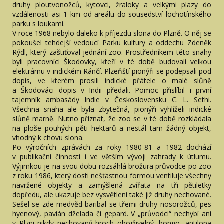
druhy ploutvonožců, kytovci, žraloky a velkými plazy do
vzdálenosti asi 1 km od areálu do sousedství lochotínského
parku s loukami.
V roce 1968 nebylo daleko k příjezdu slona do Plzně. O něj se
pokoušel tehdejší vedoucí Parku kultury a oddechu Zdeněk
Rýdl, který zaštiťoval jednání zoo. Prostředníkem této snahy
byli pracovníci Škodovky, kteří v té době budovali velkou
elektrárnu v indickém Ránčí. Plzeňští pionýři se podepsali pod
dopis, ve kterém prosili indické přátele o malé slůně
a Škodováci dopis v Indii předali. Pomoc přislíbil i první
tajemník ambasády Indie v Československu C. L. Sethi.
Všechna snaha ale byla zbytečná, pionýři vyhlíželi indické
slůně marně. Nutno přiznat, že zoo se v té době rozkládala
na ploše pouhých pěti hektarů a nestál tam žádný objekt,
vhodný k chovu slona.
Po výročních zprávách za roky 1980-81 a 1982 dochází
v publikační činnosti i ve větším vývoji zahrady k útlumu.
Výjimkou je na svou dobu rozsáhlá brožura průvodce po zoo
z roku 1986, který dosti nešťastnou formou ventiluje všechny
navržené objekty a zamýšlená zvířata na tři pětiletky
dopředu, ale ukazuje bez vysvětlení také již druhy nechované.
Sešel se zde medvěd baribal se třemi druhy nosorožců, pes
hyenový, pavián dželada či gepard. V „průvodci“ nechybí ani
v Plzni nikdy nechovaný hroch obojživelný, bongo, antilopa