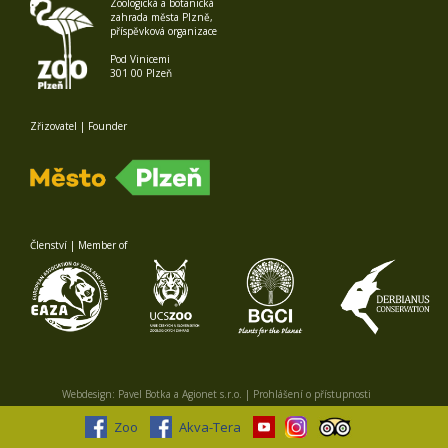
Zoologická a botanická
zahrada města Plzně,
příspěvková organizace
Pod Vinicemi
301 00 Plzeň
Zřizovatel | Founder
Členství | Member of
Webdesign:
Pavel Botka
a
Agionet s.r.o.
|
Prohlášení o přístupnosti
Zoo
Akva-Tera