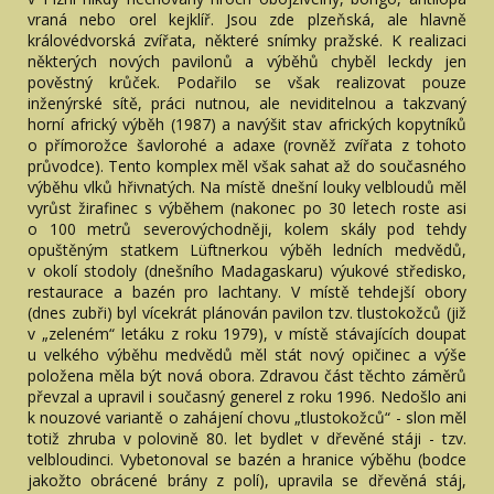
vraná nebo orel kejklíř. Jsou zde plzeňská, ale hlavně
královédvorská zvířata, některé snímky pražské. K realizaci
některých nových pavilonů a výběhů chyběl leckdy jen
pověstný krůček. Podařilo se však realizovat pouze
inženýrské sítě, práci nutnou, ale neviditelnou a takzvaný
horní africký výběh (1987) a navýšit stav afrických kopytníků
o přímorožce šavlorohé a adaxe (rovněž zvířata z tohoto
průvodce). Tento komplex měl však sahat až do současného
výběhu vlků hřivnatých. Na místě dnešní louky velbloudů měl
vyrůst žirafinec s výběhem (nakonec po 30 letech roste asi
o 100 metrů severovýchodněji, kolem skály pod tehdy
opuštěným statkem Lüftnerkou výběh ledních medvědů,
v okolí stodoly (dnešního Madagaskaru) výukové středisko,
restaurace a bazén pro lachtany. V místě tehdejší obory
(dnes zubři) byl vícekrát plánován pavilon tzv. tlustokožců (již
v „zeleném“ letáku z roku 1979), v místě stávajících doupat
u velkého výběhu medvědů měl stát nový opičinec a výše
položena měla být nová obora. Zdravou část těchto záměrů
převzal a upravil i současný generel z roku 1996. Nedošlo ani
k nouzové variantě o zahájení chovu „tlustokožců“ - slon měl
totiž zhruba v polovině 80. let bydlet v dřevěné stáji - tzv.
velbloudinci. Vybetonoval se bazén a hranice výběhu (bodce
jakožto obrácené brány z polí), upravila se dřevěná stáj,