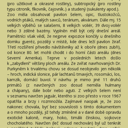
(pro užitkové a okrasné rostliny), subtropický (pro rostliny
typu citroník, fíkovník, čajovník..) a studený (sukulenty apod.).
Zoo měla obsahovat pavilon šelem, opic, tlustokožců,
vodních ptáků, malých savců, terárium, akvárium. Dále mj. 15
velkých výběhů se salašemi, 8 velkých voliér, 39 dvoj-voliér
nebo 3 zděné bazény. Vyplněn měl být celý dnešní areál.
Pamětníci však vědí, že nejprve expozice končily u dnešního
domku gueréz, později v místě, kde dnes leží pavilon žiraf.
Třetí rozšíření přivedlo návštěvníky až k oboře (dnes zubři),
od konce 80. let mohli chodit i do horní části areálu (dnes
Severní Amerika). Teprve v posledních letech došlo
k „zabydlení“ většiny ploch areálu. Ze zvířat navrhovaných Dr.
Purkyněm k trvalému chovu se dosud neobjevilo jen několik
– hroch, indická slonice, pár lachtanů tmavých, rosomáci, los,
kamzík, domácí buvol. V návrhu je mimo jiné 11 druhů
primátů (z navržených zoo dosud neměla hulmany
a chápany), dále bobr nebo aguti. Z velkých šelem není
v seznamu navržen jaguár, kterého si zoo přesto v roce 1967
opatřila a brzy i rozmnožila. Zajímavé naopak je, že zoo
nakonec chovala, byť bez souvislosti s tímto dokumentem
a o mnoho později, již tehdy zmíněné a v dané době opravdu
exotické kaloně, mary, hoko, timálii čínskou, sojkovce
chocholatého. Navržen (leč dosud nechován) byl už tenkrát