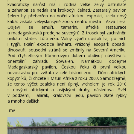
kvadratický nárůst má i rodina velké želvy ostruhaté
a zahanbit se nedali ani krokodýli čelnatí. Zastaralý pavilon
šelem byl přetvořen na noční africkou expozici, zcela nový
kabát získala velvyslankyně zoo v centru města - Akva Tera.
Objevili se lemuři, tamaríni, africká restaurace
a madagaskarská prodejna suvenýrů. Z trosek byl zachráněn
unikátní statek Lüftnerka. Volný výběh dostali lvi, po nich
i tygři, skalní expozice levharti. Prázdný lesopark obsadili
dinosauři, sousední stráně se změnily na Severní Ameriku.
Pod čtyřsetletým Körnerovým dubem obdivují návštěvníci
orientální zahradu Šowa-en. Namátkou dodejme
Madagaskarský pavilon, Českou řeku či první velkou
novostavbu pro zvířata v celé historii zoo – Dům afrických
kopytníků, či chcete-li Mzuri Afrika z roku 2007. Samozřejmě,
že tento výčet zdaleka není úplný, vrcholem je rok 2010
s novými africkými a asijskými druhy, následoval Svět
v podzemí, Talarak, Království jedu, pavilon zlaté rybky
a mnoho dalších.
-mv-