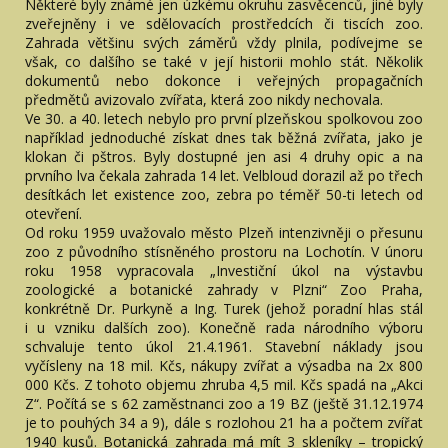
Některé byly známé jen úzkému okruhu zasvěcenců, jiné byly
zveřejněny i ve sdělovacích prostředcích či tiscích zoo.
Zahrada většinu svých záměrů vždy plnila, podívejme se
však, co dalšího se také v její historii mohlo stát. Několik
dokumentů nebo dokonce i veřejných propagačních
předmětů avizovalo zvířata, která zoo nikdy nechovala.
Ve 30. a 40. letech nebylo pro první plzeňskou spolkovou zoo
například jednoduché získat dnes tak běžná zvířata, jako je
klokan či pštros. Byly dostupné jen asi 4 druhy opic a na
prvního lva čekala zahrada 14 let. Velbloud dorazil až po třech
desítkách let existence zoo, zebra po téměř 50-ti letech od
otevření.
Od roku 1959 uvažovalo město Plzeň intenzivněji o přesunu
zoo z původního stísněného prostoru na Lochotín. V únoru
roku 1958 vypracovala „Investiční úkol na výstavbu
zoologické a botanické zahrady v Plzni“ Zoo Praha,
konkrétně Dr. Purkyně a Ing. Turek (jehož poradní hlas stál
i u vzniku dalších zoo). Konečně rada národního výboru
schvaluje tento úkol 21.4.1961. Stavební náklady jsou
vyčísleny na 18 mil. Kčs, nákupy zvířat a výsadba na 2x 800
000 Kčs. Z tohoto objemu zhruba 4,5 mil. Kčs spadá na „Akci
Z“. Počítá se s 62 zaměstnanci zoo a 19 BZ (ještě 31.12.1974
je to pouhých 34 a 9), dále s rozlohou 21 ha a počtem zvířat
1940 kusů. Botanická zahrada má mít 3 skleníky – tropický