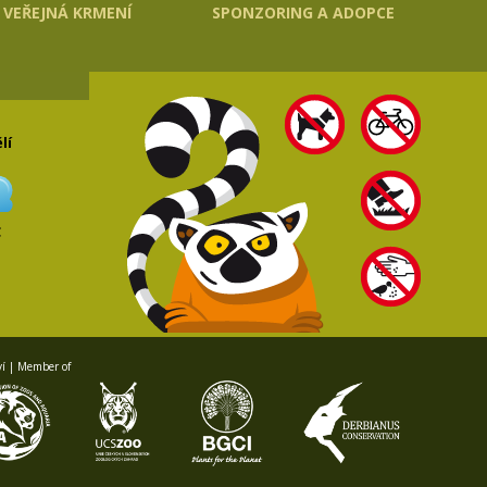
VEŘEJNÁ KRMENÍ
SPONZORING A ADOPCE
lí
C
ví | Member of