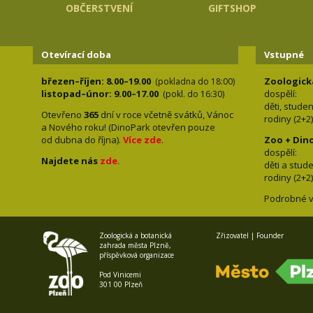
OBČERSTVENÍ
GIFTSHOP
Otevírací doba
Vstupné
březen–říjen: 8.00–19.00
Zoologick
(pokladna do 18:00)
listopad–únor: 9.00–17.00
dospělí:
(pokl. do 16:30)
děti, stude
Otevřeno
365
dní v roce včetně svátků, Vánoc
rodiny 
a Nového roku! (DinoPark otevřen pouze
od dubna do října).
Více zde
.
Zoo + Din
dospě
Najdete nás
zde
.
děti a s
rodiny 
Podrobné v
Zoologická a botanická
Zřizovatel | Founder
zahrada města Plzně,
příspěvková organizace
Pod Vinicemi
301 00 Plzeň