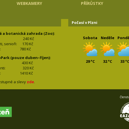
WEBKAMERY
PŘÍRŮSTKY
Počasí v Plzni
á a botanická zahrada (Zoo):
Sobota
Neděle
Pondě
240 Kč
nti, senioři: 170
Kč
(2+2): 780
Kč
oPark (pouze duben–říjen):
29 °C
32 °C
33 °
lí: 430
Kč
tudenti: 32
0 Kč
(2+2): 1410
Kč
stupné a slevy
zde
.
Členst