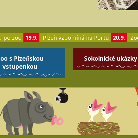
u po zoo
19.9.
Plzeň vzpomíná na Portu
20.9.
Zoo
oo s Plzeňskou
Sokolnické ukázky
vstupenkou