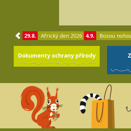
29.8.
Africký den 2026
4.9.
Bosou noho
Dokumenty ochrany přírody
Z