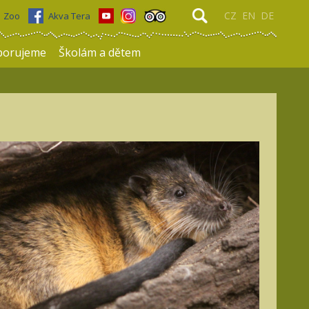
CZ
EN
DE
Zoo
Akva Tera
porujeme
Školám a dětem