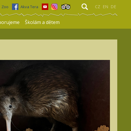
CZ
EN
DE
Zoo
Akva Tera
porujeme
Školám a dětem