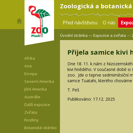
Zoologická a botanická
Před návštěvou
O nás
Expoz
Úvodní stránka —
Expozice a zvířata
—
Přijela samice kivi
Afrika
Dne 18. 11. k nám z Nizozemskéh
Asie
kivi hnědého. V současné době si
Evropa
zoo. Jde o teprve sedmiměsíční 
samce Tuatahi, kterého chováme ve
Severní Amerika
Jižní Amerika
T. Peš
Austrálie
Publikováno: 17.12. 2025
Další expozice
Zvířata
Rostliny
Botanické okénko