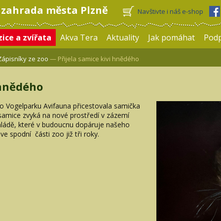
 zahrada města Plzně
Navštivte i náš e-shop
ice a zvířata
Akva Tera
Aktuality
Jak pomáhat
Pod
Zápisníky ze zoo
— Přijela samice kivi hnědého
 hnědého
o Vogelparku Avifauna přicestovala samička
 samice zvyká na nové prostředí v zázemí
mládě, které v budoucnu dopáruje našeho
 spodní části zoo již tři roky.