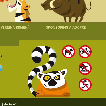
VEŘEJNÁ KRMENÍ
SPONZORING A ADOPCE
ta
C
ví | Member of