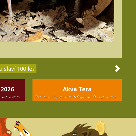
 slaví 100 let
 2026
Akva Tera