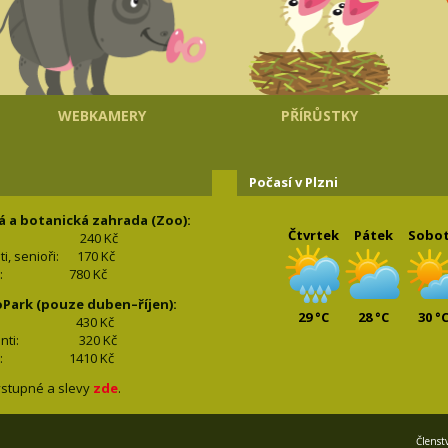
WEBKAMERY
PŘÍRŮSTKY
Počasí v Plzni
á a botanická zahrada (Zoo):
Čtvrtek
Pátek
Sobo
240 Kč
nti, senioři: 170
Kč
(2+2): 780
Kč
oPark (pouze duben–říjen):
29 °C
28 °C
30 °
lí: 430
Kč
tudenti: 32
0 Kč
(2+2): 1410
Kč
stupné a slevy
zde
.
Členst