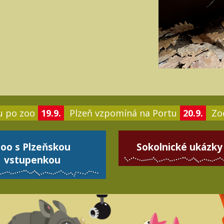
u po zoo
19.9.
Plzeň vzpomíná na Portu
20.9.
Zoo
oo s Plzeňskou
Sokolnické ukázky
vstupenkou