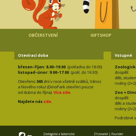
OBČERSTVENÍ
GIFTSHOP
Otevírací doba
Vstupné
březen–říjen: 8.00–19.00
Zoologick
(pokladna do 18:00)
listopad–únor: 9.00–17.00
dospělí:
(pokl. do 16:30)
děti, stude
Otevřeno
365
dní v roce včetně svátků, Vánoc
rodiny 
a Nového roku! (DinoPark otevřen pouze
od dubna do října).
Více zde
.
Zoo + Din
dospě
Najdete nás
zde
.
děti a s
rodiny 
Podrobné v
Zoologická a botanická
Zřizovatel | Founder