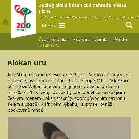
Zoologická a botanická zahrada města
Plzně
Menu
Úvodní stránka —
Expozice a zvířata
—
Zvířata
—
Klokan uru
Klokan uru
Menší druh klokana z lesů Nové Guinee. V zoo chovaný velmi
ojediněle, nyní pouze v 11 institucí v Evropě. V Plzeňské zoo
se množí. Velkou kuriozitou je jeho chov již na přelomu
70./80. let 20. století, kdy zde byl pod poněkud zavádějícím
českým jménem klokan stepní (v zoo v původním pavilonu
šelem a později v africkém výběhu), a kdy se rovněž
opakovaně množil.