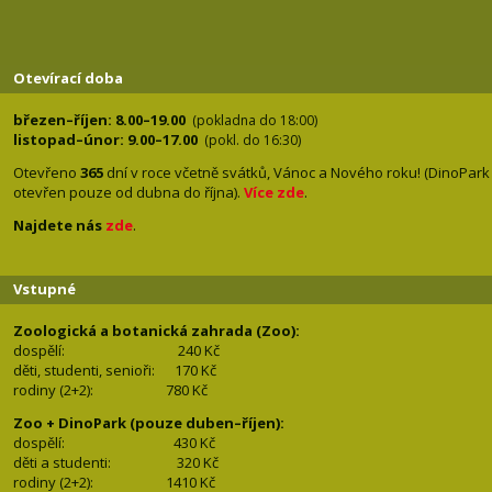
Otevírací doba
březen–říjen: 8.00–19.00
(pokladna do 18:00)
listopad–únor: 9.00–17.00
(pokl. do 16:30)
Otevřeno
365
dní v roce včetně svátků, Vánoc a Nového roku! (DinoPark
otevřen pouze od dubna do října).
Více zde
.
Najdete nás
zde
.
Vstupné
Zoologická a botanická zahrada (Zoo):
dospělí:
240 Kč
děti, studenti, senioři: 170
Kč
rodiny (2+2): 780
Kč
Zoo + DinoPark (pouze duben–říjen):
dospělí: 430
Kč
děti a studenti: 32
0 Kč
rodiny (2+2): 1410
Kč