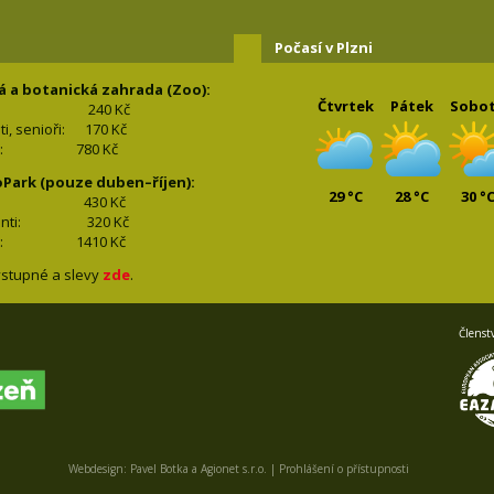
Počasí v Plzni
á a botanická zahrada (Zoo):
Čtvrtek
Pátek
Sobo
240 Kč
nti, senioři: 170
Kč
(2+2): 780
Kč
oPark (pouze duben–říjen):
29 °C
28 °C
30 °
lí: 430
Kč
tudenti: 32
0 Kč
(2+2): 1410
Kč
stupné a slevy
zde
.
Členst
Webdesign:
Pavel Botka
a
Agionet s.r.o.
|
Prohlášení o přístupnosti