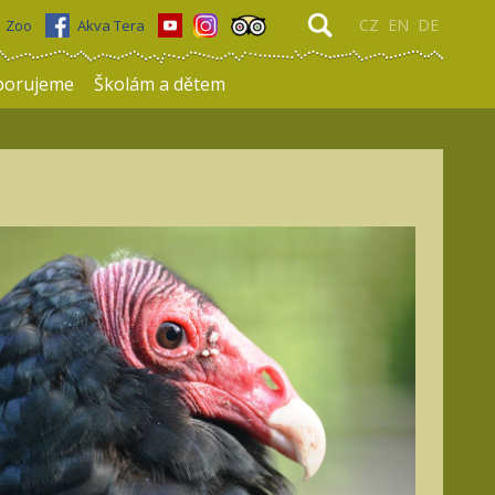
CZ
EN
DE
Zoo
Akva Tera
porujeme
Školám a dětem