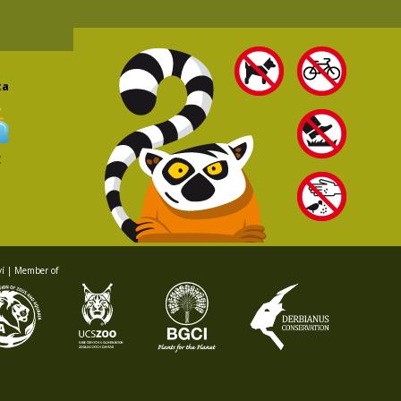
ta
C
ví | Member of