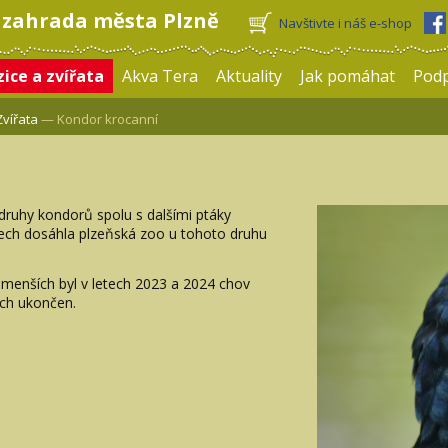
 zahrada města Plzně
Navštivte i náš e-shop
ice a zvířata
Akva Tera
Aktuality
Jak pomáhat
Pod
Zvířata
— Kondor krocanní
 druhy kondorů spolu s dalšími ptáky
etech dosáhla plzeňská zoo u tohoto druhu
 menších byl v letech 2023 a 2024 chov
ých ukončen.