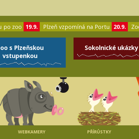
u po zoo
19.9.
Plzeň vzpomíná na Portu
20.9.
Zoo
oo s Plzeňskou
Sokolnické ukázky
vstupenkou
WEBKAMERY
PŘÍRŮSTKY