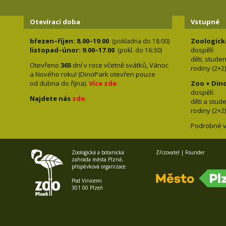
Otevírací doba
Vstupné
březen–říjen: 8.00–19.00
Zoologick
(pokladna do 18:00)
listopad–únor: 9.00–17.00
dospělí:
(pokl. do 16:30)
děti, stude
Otevřeno
365
dní v roce včetně svátků, Vánoc
rodiny 
a Nového roku! (DinoPark otevřen pouze
od dubna do října).
Více zde
.
Zoo + Din
dospě
Najdete nás
zde
.
děti a s
rodiny 
Podrobné v
Zoologická a botanická
Zřizovatel | Founder
zahrada města Plzně,
příspěvková organizace
Pod Vinicemi
301 00 Plzeň