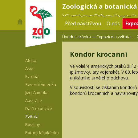
Zoologická a botanická
Před návštěvou
O nás
Expoz
Úvodní stránka —
Expozice a zvířata
—
Kondor krocanní
Afrika
Ve voliéře amerických ptáků žijí 2
Asie
(pižmovky, ary vojenské). V 80. l
Evropa
unikátního umělého odchovu.
Severní Amerika
V souvislosti se získáním kondorů
Jižní Amerika
kondorů krocanních a havranovit
Austrálie
Další expozice
Zvířata
Rostliny
Botanické okénko