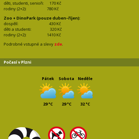
děti, studenti, senioři: 170
Kč
rodiny (2+2): 780
Kč
Zoo + DinoPark (pouze duben–říjen):
dospělí: 430
Kč
děti a studenti: 32
0 Kč
rodiny (2+2): 1410
Kč
Podrobné vstupné a slevy
zde
.
Počasí v Plzni
Pátek
Sobota
Neděle
29 °C
29 °C
32 °C