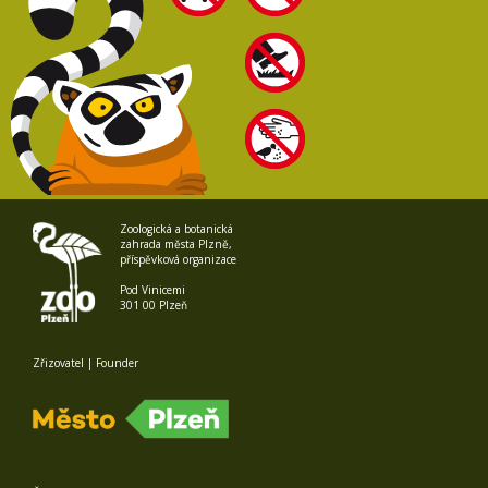
Zoologická a botanická
zahrada města Plzně,
příspěvková organizace
Pod Vinicemi
301 00 Plzeň
Zřizovatel | Founder