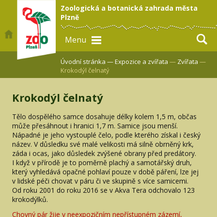
Zoologická a botanická zahrada města
Plzně
Menu
Úvodní stránka —
Expozice a zvířata
—
Zvířata
—
Krokodýl čelnatý
Krokodýl čelnatý
Tělo dospělého samce dosahuje délky kolem 1,5 m, občas
může přesáhnout i hranici 1,7 m. Samice jsou menší.
Nápadné je jeho vystouplé čelo, podle kterého získal i český
název. V důsledku své malé velikosti má silně obrněný krk,
záda i ocas, jako důsledek zvýšené obrany před predátory.
I když v přírodě je to poměrně plachý a samotářský druh,
který vyhledává opačné pohlaví pouze v době páření, lze jej
v lidské péči chovat v páru či ve skupině s více samicemi.
Od roku 2001 do roku 2016 se v Akva Tera odchovalo 123
krokodýlků.
Chovný pár žije v neexpozičním nepřístupném zázemí,