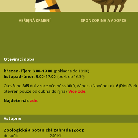
VEŘEJNÁ KRMENÍ
SPONZORING A ADOPCE
Otevírací doba
březen–říjen: 8.00–19.00
(pokladna do 18:00)
listopad–únor: 9.00–17.00
(pokl. do 16:30)
Otevřeno
365
dní v roce včetně svátků, Vánoc a Nového roku! (DinoPark
otevřen pouze od dubna do října).
Více zde
.
Najdete nás
zde
.
Vstupné
Zoologická a botanická zahrada (Zoo):
dospělí:
240 Kč