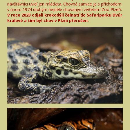
návštěvníci uvidí jen mláďata. Chovná samice je s příchodem
v únoru 1974 druhým nejdéle chovaným zvířetem Zoo Plzeň.
V roce 2023 odjeli krokodýli čelnatí do Safariparku Dvůr
králové a tím byl chov v Plzni přerušen.