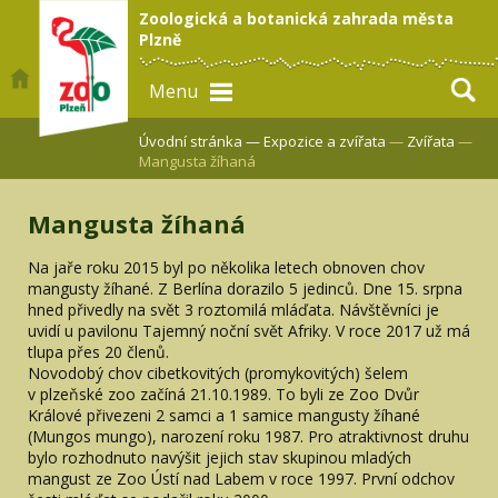
Zoologická a botanická zahrada města
Plzně
Menu
Úvodní stránka —
Expozice a zvířata
—
Zvířata
—
Mangusta žíhaná
Mangusta žíhaná
Na jaře roku 2015 byl po několika letech obnoven chov
mangusty žíhané. Z Berlína dorazilo 5 jedinců. Dne 15. srpna
hned přivedly na svět 3 roztomilá mláďata. Návštěvníci je
uvidí u pavilonu Tajemný noční svět Afriky. V roce 2017 už má
tlupa přes 20 členů.
Novodobý chov cibetkovitých (promykovitých) šelem
v plzeňské zoo začíná 21.10.1989. To byli ze Zoo Dvůr
Králové přivezeni 2 samci a 1 samice mangusty žíhané
(Mungos mungo), narození roku 1987. Pro atraktivnost druhu
bylo rozhodnuto navýšit jejich stav skupinou mladých
mangust ze Zoo Ústí nad Labem v roce 1997. První odchov