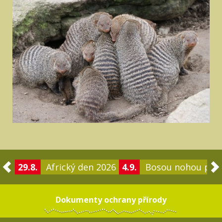
29.8.
Africký den 2026
4.9.
Bosou nohou po 
Dokumenty ochrany přírody