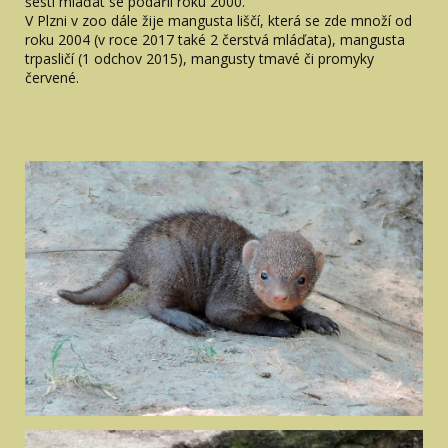
šesti mláďat se podařil roku 2000.
V Plzni v zoo dále žije mangusta liščí, která se zde množí od
roku 2004 (v roce 2017 také 2 čerstvá mláďata), mangusta
trpasličí (1 odchov 2015), mangusty tmavé či promyky
červené.