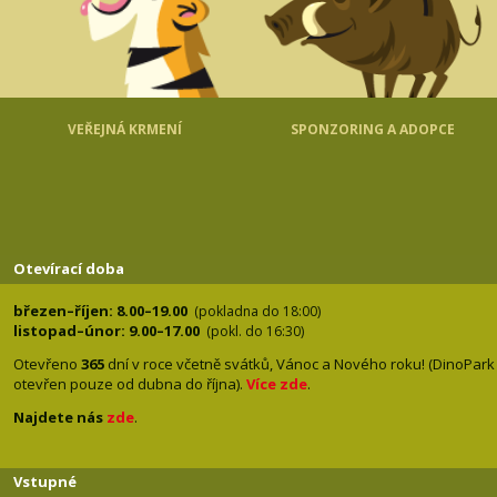
VEŘEJNÁ KRMENÍ
SPONZORING A ADOPCE
Otevírací doba
březen–říjen: 8.00–19.00
(pokladna do 18:00)
listopad–únor: 9.00–17.00
(pokl. do 16:30)
Otevřeno
365
dní v roce včetně svátků, Vánoc a Nového roku! (DinoPark
otevřen pouze od dubna do října).
Více zde
.
Najdete nás
zde
.
Vstupné