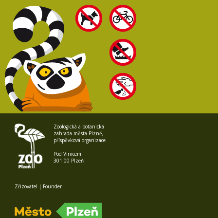
Zoologická a botanická
zahrada města Plzně,
příspěvková organizace
Pod Vinicemi
301 00 Plzeň
Zřizovatel | Founder