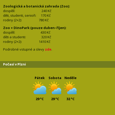
Zoologická a botanická zahrada (Zoo):
dospělí:
240 Kč
děti, studenti, senioři: 170
Kč
rodiny (2+2): 780
Kč
Zoo + DinoPark (pouze duben–říjen):
dospělí: 430
Kč
děti a studenti: 32
0 Kč
rodiny (2+2): 1410
Kč
Podrobné vstupné a slevy
zde
.
Počasí v Plzni
Pátek
Sobota
Neděle
29 °C
29 °C
32 °C