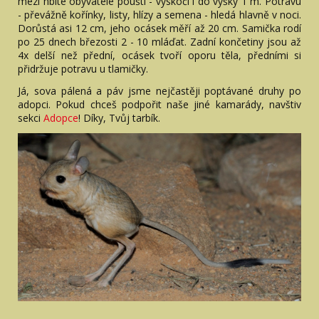
mezi hbité obyvatele pouští - vyskočí i do výšky 1 m. Potravu
- převážně kořínky, listy, hlízy a semena - hledá hlavně v noci.
Dorůstá asi 12 cm, jeho ocásek měří až 20 cm. Samička rodí
po 25 dnech březosti 2 - 10 mláďat. Zadní končetiny jsou až
4x delší než přední, ocásek tvoří oporu těla, předními si
přidržuje potravu u tlamičky.
Já, sova pálená a páv jsme nejčastěji poptávané druhy po
adopci. Pokud chceš podpořit naše jiné kamarády, navštiv
sekci
Adopce
! Díky, Tvůj tarbík.