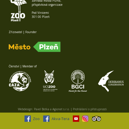
zahrada města Plzně,
příspěvková organizace
Pod Vinicemi
301 00 Plzeň
Zřizovatel | Founder
Členství | Member of
Webdesign:
Pavel Botka
a
Agionet s.r.o.
|
Prohlášení o přístupnosti
Zoo
Akva-Tera