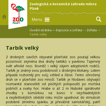
Zoologická a botanická zahrada města
Plzně
Menu
Úvodní stránka —
Expozice a zvířata
—
Zvířata
—
Tarbík velký
Tarbík velký
Z drobných savčích obyvatel plzeňské zoo poutají velkou
pozornost zejména dva druhy tarbíků v pavilonu Tajemný
svět africké noci. Rovněž i velký zájem adoptivních rodičů.
Tarbík je známý svou podobností s drobnými klokany. Lidem
připadá roztomilý pro svůj vzhled a čilost. Tento ohrožený
druh se v plzeňské zoo množí. Tarbík je hlodavec obývající
rozmanitá stanoviště od písčitých polopouští po mořská
pobřeží a svahy hor. Hrabe si až 2 m hluboké spirálovité
chodby s komůrkou na konci. V nejchladnějších
a nejdeštivějších období roku může upadnout do strnulosti
podobné zimnímu spánku. Je převážně samotářský, patří