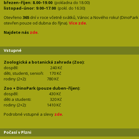
březen–říjen: 8.00–19.00
(pokladna do 18:00)
listopad–únor: 9.00–17.00
(pokl. do 16:30)
Otevřeno
365
dní v roce včetně svátků, Vánoc a Nového roku! (DinoPark
otevřen pouze od dubna do října).
Více zde
.
Najdete nás
zde
.
Vstupné
Zoologická a botanická zahrada (Zoo):
dospělí:
240 Kč
děti, studenti, senioři: 170
Kč
rodiny (2+2): 780
Kč
Zoo + DinoPark (pouze duben–říjen):
dospělí: 430
Kč
děti a studenti: 32
0 Kč
rodiny (2+2): 1410
Kč
Podrobné vstupné a slevy
zde
.
Počasí v Plzni