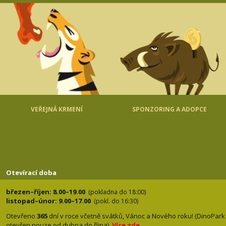
VEŘEJNÁ KRMENÍ
SPONZORING A ADOPCE
Otevírací doba
březen–říjen: 8.00–19.00
(pokladna do 18:00)
listopad–únor: 9.00–17.00
(pokl. do 16:30)
Otevřeno
365
dní v roce včetně svátků, Vánoc a Nového roku! (DinoPark
otevřen pouze od dubna do října).
Více zde
.