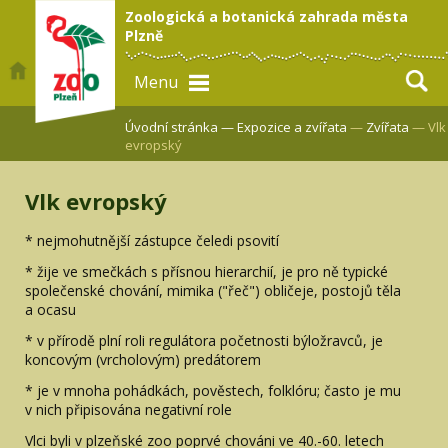
Zoologická a botanická zahrada města
Plzně
Menu
Úvodní stránka —
Expozice a zvířata
—
Zvířata
— Vlk
evropský
Vlk evropský
* nejmohutnější zástupce čeledi psovití
* žije ve smečkách s přísnou hierarchií, je pro ně typické
společenské chování, mimika ("řeč") obličeje, postojů těla
a ocasu
* v přírodě plní roli regulátora početnosti býložravců, je
koncovým (vrcholovým) predátorem
* je v mnoha pohádkách, pověstech, folklóru; často je mu
v nich připisována negativní role
Vlci byli v plzeňské zoo poprvé chováni ve 40.-60. letech