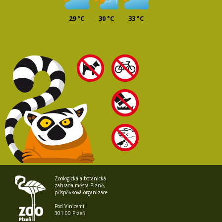
29 °C
30 °C
33 °C
Zoologická a botanická
zahrada města Plzně,
příspěvková organizace
Pod Vinicemi
301 00 Plzeň