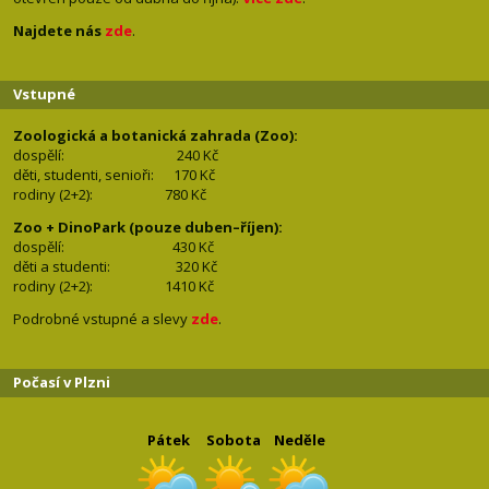
Najdete nás
zde
.
Vstupné
Zoologická a botanická zahrada (Zoo):
dospělí:
240 Kč
děti, studenti, senioři: 170
Kč
rodiny (2+2): 780
Kč
Zoo + DinoPark (pouze duben–říjen):
dospělí: 430
Kč
děti a studenti: 32
0 Kč
rodiny (2+2): 1410
Kč
Podrobné vstupné a slevy
zde
.
Počasí v Plzni
Pátek
Sobota
Neděle