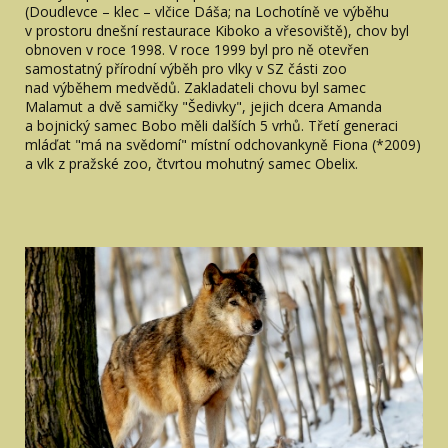
(Doudlevce – klec – vlčice Dáša; na Lochotíně ve výběhu
v prostoru dnešní restaurace Kiboko a vřesoviště), chov byl
obnoven v roce 1998. V roce 1999 byl pro ně otevřen
samostatný přírodní výběh pro vlky v SZ části zoo
nad výběhem medvědů. Zakladateli chovu byl samec
Malamut a dvě samičky "Šedivky", jejich dcera Amanda
a bojnický samec Bobo měli dalších 5 vrhů. Třetí generaci
mláďat "má na svědomí" místní odchovankyně Fiona (*2009)
a vlk z pražské zoo, čtvrtou mohutný samec Obelix.