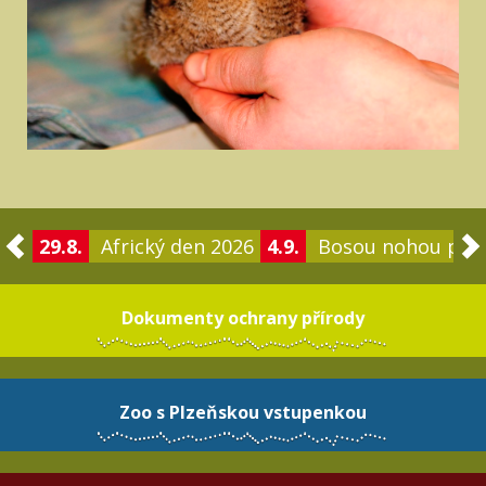
29.8.
Africký den 2026
4.9.
Bosou nohou po 
Dokumenty ochrany přírody
Zoo s Plzeňskou vstupenkou