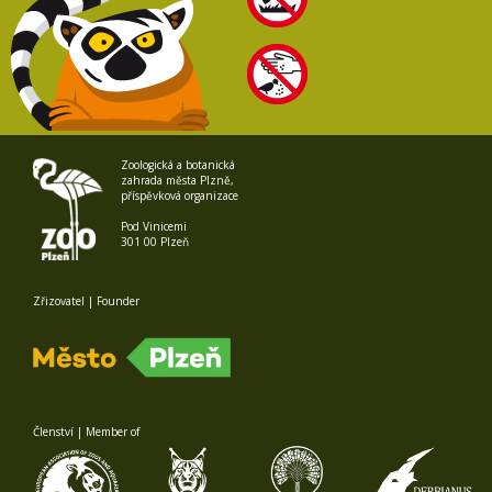
Zoologická a botanická
zahrada města Plzně,
příspěvková organizace
Pod Vinicemi
301 00 Plzeň
Zřizovatel | Founder
Členství | Member of