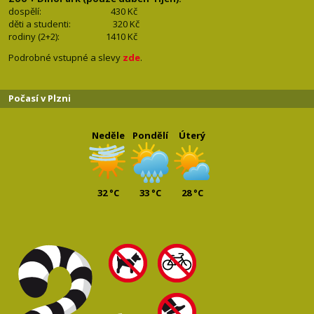
dospělí: 430
Kč
děti a studenti: 32
0 Kč
rodiny (2+2): 1410
Kč
Podrobné vstupné a slevy
zde
.
Počasí v Plzni
Neděle
Pondělí
Úterý
32 °C
33 °C
28 °C