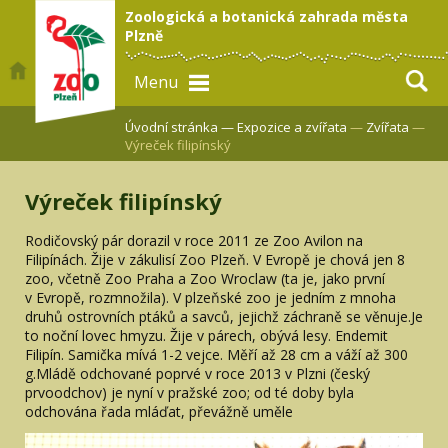
Zoologická a botanická zahrada města
Plzně
Menu
Úvodní stránka —
Expozice a zvířata
—
Zvířata
—
Výreček filipínský
Výreček filipínský
Rodičovský pár dorazil v roce 2011 ze Zoo Avilon na
Filipínách. Žije v zákulisí Zoo Plzeň. V Evropě je chová jen 8
zoo, včetně Zoo Praha a Zoo Wroclaw (ta je, jako první
v Evropě, rozmnožila). V plzeňské zoo je jedním z mnoha
druhů ostrovních ptáků a savců, jejichž záchraně se věnuje.Je
to noční lovec hmyzu. Žije v párech, obývá lesy. Endemit
Filipín. Samička mívá 1-2 vejce. Měří až 28 cm a váží až 300
g.Mládě odchované poprvé v roce 2013 v Plzni (český
prvoodchov) je nyní v pražské zoo; od té doby byla
odchována řada mláďat, převážně uměle