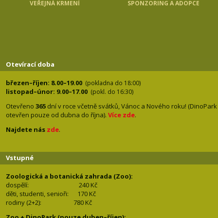
VEŘEJNÁ KRMENÍ
SPONZORING A ADOPCE
Otevírací doba
březen–říjen: 8.00–19.00
(pokladna do 18:00)
listopad–únor: 9.00–17.00
(pokl. do 16:30)
Otevřeno
365
dní v roce včetně svátků, Vánoc a Nového roku! (DinoPark
otevřen pouze od dubna do října).
Více zde
.
Najdete nás
zde
.
Vstupné
Zoologická a botanická zahrada (Zoo):
dospělí:
240 Kč
děti, studenti, senioři: 170
Kč
rodiny (2+2): 780
Kč
Zoo + DinoPark (pouze duben–říjen):