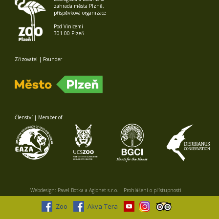
zahrada města Plzně,
příspěvková organizace
Pod Vinicemi
301 00 Plzeň
Zřizovatel | Founder
Členství | Member of
Webdesign:
Pavel Botka
a
Agionet s.r.o.
|
Prohlášení o přístupnosti
Zoo
Akva-Tera