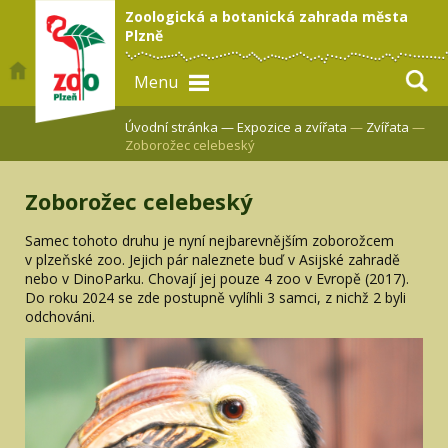
Zoologická a botanická zahrada města
Plzně
Menu
Úvodní stránka —
Expozice a zvířata
—
Zvířata
—
Zoborožec celebeský
Zoborožec celebeský
Samec tohoto druhu je nyní nejbarevnějším zoborožcem
v plzeňské zoo. Jejich pár naleznete buď v Asijské zahradě
nebo v DinoParku. Chovají jej pouze 4 zoo v Evropě (2017).
Do roku 2024 se zde postupně vylíhli 3 samci, z nichž 2 byli
odchováni.