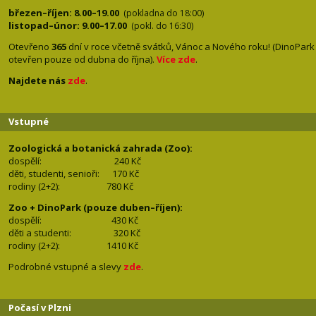
březen–říjen: 8.00–19.00
(pokladna do 18:00)
listopad–únor: 9.00–17.00
(pokl. do 16:30)
Otevřeno
365
dní v roce včetně svátků, Vánoc a Nového roku! (DinoPark
otevřen pouze od dubna do října).
Více zde
.
Najdete nás
zde
.
Vstupné
Zoologická a botanická zahrada (Zoo):
dospělí:
240 Kč
děti, studenti, senioři: 170
Kč
rodiny (2+2): 780
Kč
Zoo + DinoPark (pouze duben–říjen):
dospělí: 430
Kč
děti a studenti: 32
0 Kč
rodiny (2+2): 1410
Kč
Podrobné vstupné a slevy
zde
.
Počasí v Plzni