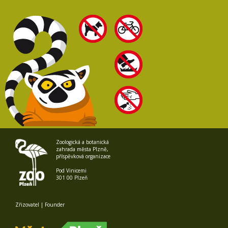
Zoologická a botanická
zahrada města Plzně,
příspěvková organizace
Pod Vinicemi
301 00 Plzeň
Zřizovatel | Founder