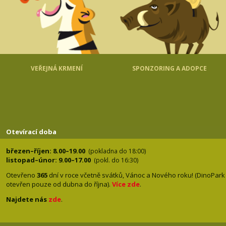
VEŘEJNÁ KRMENÍ
SPONZORING A ADOPCE
Otevírací doba
březen–říjen: 8.00–19.00
(pokladna do 18:00)
listopad–únor: 9.00–17.00
(pokl. do 16:30)
Otevřeno
365
dní v roce včetně svátků, Vánoc a Nového roku! (DinoPark
otevřen pouze od dubna do října).
Více zde
.
Najdete nás
zde
.