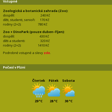
Vstupné
Zoologická a botanická zahrada (Zoo):
dospělí:
240 Kč
děti, studenti, senioři: 170
Kč
rodiny (2+2): 780
Kč
Zoo + DinoPark (pouze duben–říjen):
dospělí: 430
Kč
děti a studenti: 32
0 Kč
rodiny (2+2): 1410
Kč
Podrobné vstupné a slevy
zde
.
Počasí v Plzni
Čtvrtek
Pátek
Sobota
29 °C
28 °C
30 °C