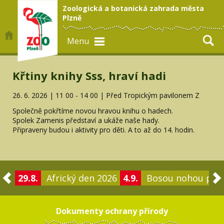
Zoologická a botanická zahrada města
Plzně
Menu
Křtiny knihy Sss, hraví hadi
26. 6. 2026 | 11 00 - 14 00 | Před Tropickým pavilonem Z
Společně pokřtíme novou hravou knihu o hadech.
Spolek Zamenis představí a ukáže naše hady.
Připraveny budou i aktivity pro děti. A to až do 14. hodin.
29.8.
Africký den 2026
4.9.
Bosou nohou po 
Dokumenty ochrany přírody