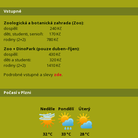
Vstupné
Zoologická a botanická zahrada (Zoo):
dospělí:
240 Kč
děti, studenti, senioři: 170
Kč
rodiny (2+2): 780
Kč
Zoo + DinoPark (pouze duben–říjen):
dospělí: 430
Kč
děti a studenti: 32
0 Kč
rodiny (2+2): 1410
Kč
Podrobné vstupné a slevy
zde
.
Počasí v Plzni
Neděle
Pondělí
Úterý
32 °C
33 °C
28 °C