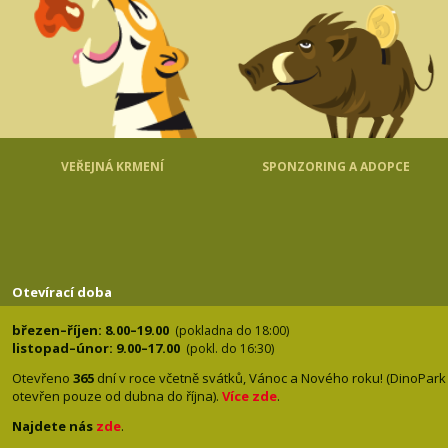
VEŘEJNÁ KRMENÍ
SPONZORING A ADOPCE
Otevírací doba
březen–říjen: 8.00–19.00
(pokladna do 18:00)
listopad–únor: 9.00–17.00
(pokl. do 16:30)
Otevřeno
365
dní v roce včetně svátků, Vánoc a Nového roku! (DinoPark
otevřen pouze od dubna do října).
Více zde
.
Najdete nás
zde
.