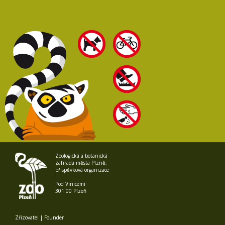
Zoologická a botanická
zahrada města Plzně,
příspěvková organizace
Pod Vinicemi
301 00 Plzeň
Zřizovatel | Founder