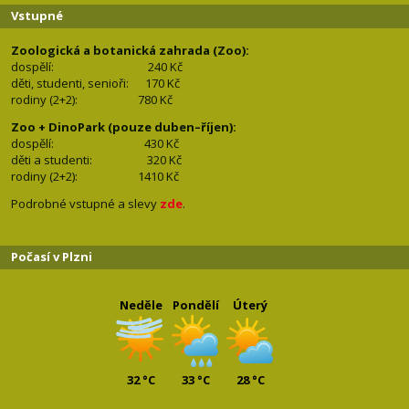
Vstupné
Zoologická a botanická zahrada (Zoo):
dospělí:
240 Kč
děti, studenti, senioři: 170
Kč
rodiny (2+2): 780
Kč
Zoo + DinoPark (pouze duben–říjen):
dospělí: 430
Kč
děti a studenti: 32
0 Kč
rodiny (2+2): 1410
Kč
Podrobné vstupné a slevy
zde
.
Počasí v Plzni
Neděle
Pondělí
Úterý
32 °C
33 °C
28 °C