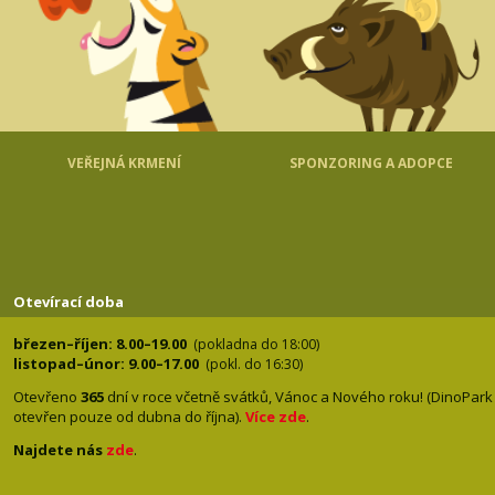
VEŘEJNÁ KRMENÍ
SPONZORING A ADOPCE
Otevírací doba
březen–říjen: 8.00–19.00
(pokladna do 18:00)
listopad–únor: 9.00–17.00
(pokl. do 16:30)
Otevřeno
365
dní v roce včetně svátků, Vánoc a Nového roku! (DinoPark
otevřen pouze od dubna do října).
Více zde
.
Najdete nás
zde
.