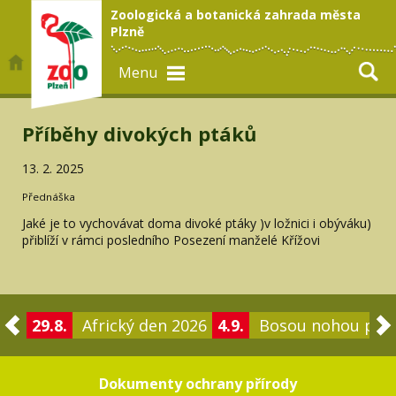
Zoologická a botanická zahrada města
Plzně
Menu
Příběhy divokých ptáků
13. 2. 2025
Přednáška
Jaké je to vychovávat doma divoké ptáky )v ložnici i obýváku)
přiblíží v rámci posledního Posezení manželé Křížovi
29.8.
Africký den 2026
4.9.
Bosou nohou po 
Dokumenty ochrany přírody