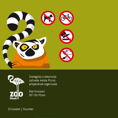
Zoologická a botanická
zahrada města Plzně,
příspěvková organizace
Pod Vinicemi
301 00 Plzeň
Zřizovatel | Founder