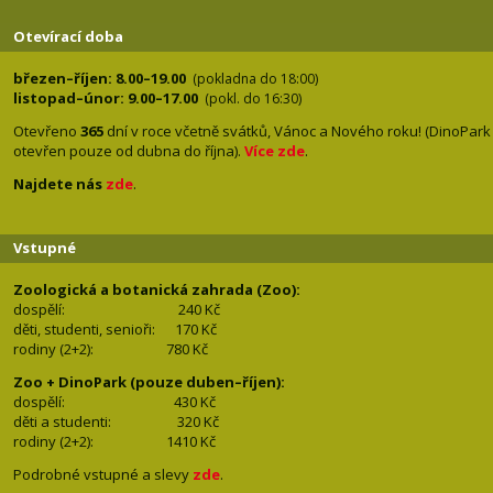
Otevírací doba
březen–říjen: 8.00–19.00
(pokladna do 18:00)
listopad–únor: 9.00–17.00
(pokl. do 16:30)
Otevřeno
365
dní v roce včetně svátků, Vánoc a Nového roku! (DinoPark
otevřen pouze od dubna do října).
Více zde
.
Najdete nás
zde
.
Vstupné
Zoologická a botanická zahrada (Zoo):
dospělí:
240 Kč
děti, studenti, senioři: 170
Kč
rodiny (2+2): 780
Kč
Zoo + DinoPark (pouze duben–říjen):
dospělí: 430
Kč
děti a studenti: 32
0 Kč
rodiny (2+2): 1410
Kč
Podrobné vstupné a slevy
zde
.