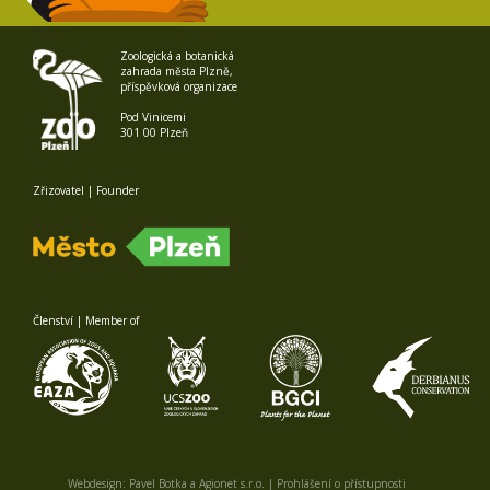
Zoologická a botanická
zahrada města Plzně,
příspěvková organizace
Pod Vinicemi
301 00 Plzeň
Zřizovatel | Founder
Členství | Member of
Webdesign:
Pavel Botka
a
Agionet s.r.o.
|
Prohlášení o přístupnosti