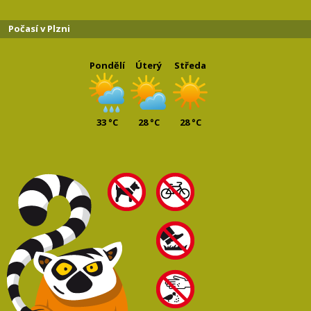
Počasí v Plzni
Pondělí
Úterý
Středa
33 °C
28 °C
28 °C