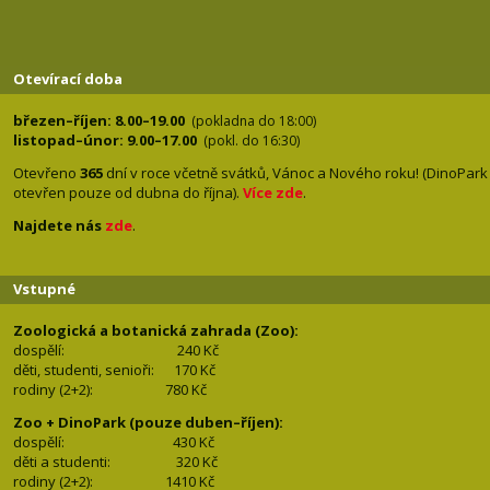
Otevírací doba
březen–říjen: 8.00–19.00
(pokladna do 18:00)
listopad–únor: 9.00–17.00
(pokl. do 16:30)
Otevřeno
365
dní v roce včetně svátků, Vánoc a Nového roku! (DinoPark
otevřen pouze od dubna do října).
Více zde
.
Najdete nás
zde
.
Vstupné
Zoologická a botanická zahrada (Zoo):
dospělí:
240 Kč
děti, studenti, senioři: 170
Kč
rodiny (2+2): 780
Kč
Zoo + DinoPark (pouze duben–říjen):
dospělí: 430
Kč
děti a studenti: 32
0 Kč
rodiny (2+2): 1410
Kč