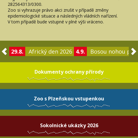
282564313/0300.
Zoo si vyhrazuje právo akci zrušit v případě změny
epidemiologické situace a následných vládních nařízení.
V tom případě bude vstupné v plné výši vráceno.
29.8.
Africký den 2026
4.9.
Bosou nohou po 
Dokumenty ochrany přírody
Zoo s Plzeňskou vstupenkou
Sokolnické ukázky 2026