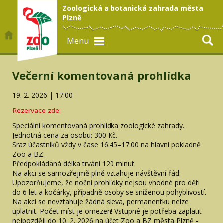
Zoologická a botanická zahrada města
Plzně
Menu
Večerní komentovaná prohlídka
19. 2. 2026 | 17:00
Rezervace zde:
Speciální komentovaná prohlídka zoologické zahrady.
Jednotná cena za osobu: 300 Kč.
Sraz účastníků vždy v čase 16:45–17:00 na hlavní pokladně
Zoo a BZ.
Předpokládaná délka trvání 120 minut.
Na akci se samozřejmě plně vztahuje návštěvní řád.
Upozorňujeme, že noční prohlídky nejsou vhodné pro děti
do 6 let a kočárky, případně osoby se sníženou pohyblivostí.
Na akci se nevztahuje žádná sleva, permanentku nelze
uplatnit. Počet míst je omezen! Vstupné je potřeba zaplatit
nejpozději do 10. 2. 2026 na účet Zoo a BZ města Plzně -