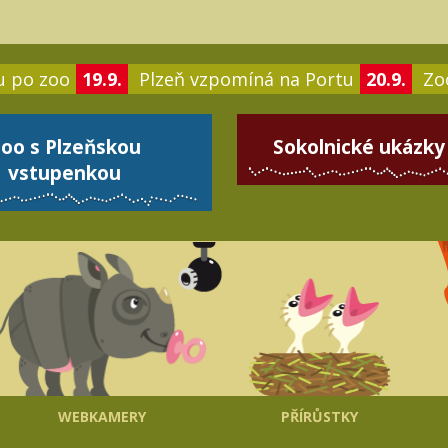
u po zoo
19.9.
Plzeň vzpomíná na Portu
20.9.
Zoo
oo s Plzeňskou
Sokolnické ukázky
vstupenkou
WEBKAMERY
PŘÍRŮSTKY