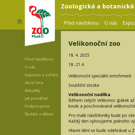
Zoologická a botanická
Před návštěvou
O nás
Expoz
Velikonoční zoo
18. 4. 2025
Před návštěvou
18.-21.4.
O nás
Expozice a zvířata
Velikonoční speciální enrichment
Akva Tera
Soutěžní stezka
Aktuality
Velikonoční nadílka
Jak pomáhat
Během celých Velikonoc (pátek až
koule a poschovávaná velikonoční 
Podporujeme
Školám a dětem
Pro malé návštěvníky bude po všec
Každý den vylosujeme jednoho výh
Hlavní dění se bude odehrávat u Z