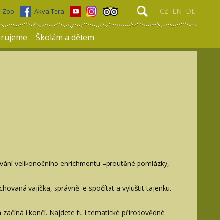
CZ
EN
DE
Zoo
Akva Tera
rujeme
Školám a dětem
ávání velikonočního enrichmentu –proutěné pomlázky,
ovaná vajíčka, správně je spočítat a vyluštit tajenku.
 začíná i končí. Najdete tu i tematické přírodovědné