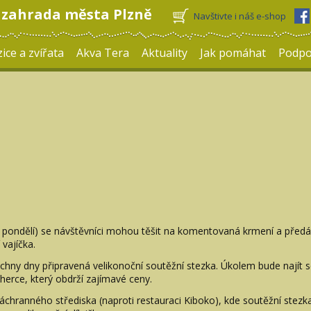
 zahrada města Plzně
Navštivte i náš e-shop
ice a zvířata
Akva Tera
Aktuality
Jak pomáhat
Podpo
 pondělí) se návštěvníci mohou těšit na komentovaná krmení a před
vajíčka.
hny dny připravená velikonoční soutěžní stezka. Úkolem bude najít sch
erce, který obdrží zajímavé ceny.
áchranného střediska (naproti restauraci Kiboko), kde soutěžní stezka