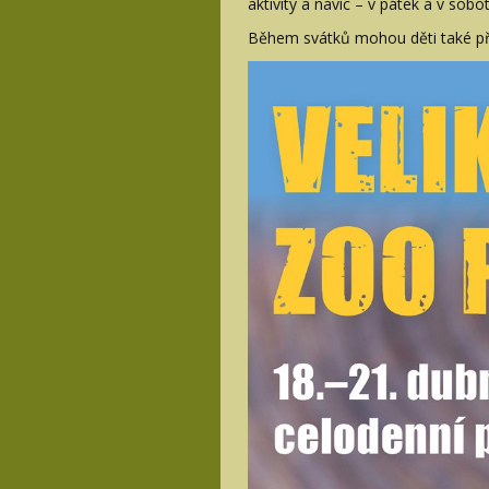
aktivity a navíc – v pátek a v sobot
Během svátků mohou děti také přin