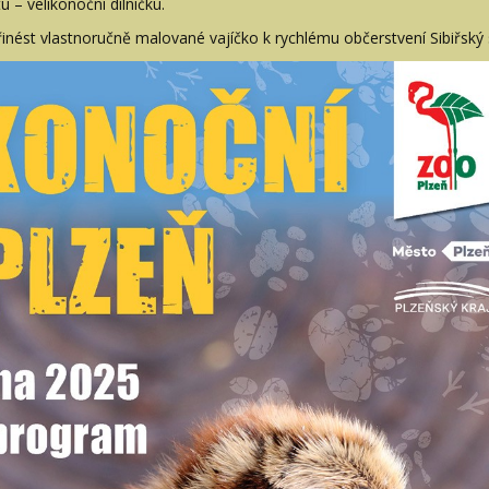
u – velikonoční dílničku.
ést vlastnoručně malované vajíčko k rychlému občerstvení Sibiřský 