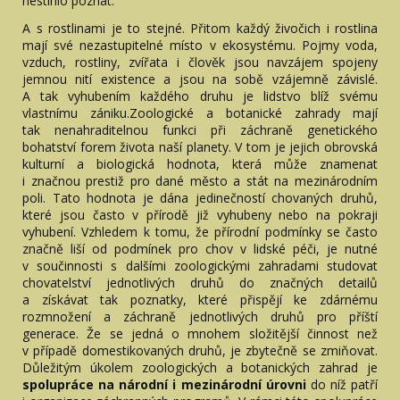
nestihlo poznat.
A s rostlinami je to stejné. Přitom každý živočich i rostlina
mají své nezastupitelné místo v ekosystému. Pojmy voda,
vzduch, rostliny, zvířata i člověk jsou navzájem spojeny
jemnou nití existence a jsou na sobě vzájemně závislé.
A tak vyhubením každého druhu je lidstvo blíž svému
vlastnímu zániku.Zoologické a botanické zahrady mají
tak nenahraditelnou funkci při záchraně genetického
bohatství forem života naší planety. V tom je jejich obrovská
kulturní a biologická hodnota, která může znamenat
i značnou prestiž pro dané město a stát na mezinárodním
poli. Tato hodnota je dána jedinečností chovaných druhů,
které jsou často v přírodě již vyhubeny nebo na pokraji
vyhubení. Vzhledem k tomu, že přírodní podmínky se často
značně liší od podmínek pro chov v lidské péči, je nutné
v součinnosti s dalšími zoologickými zahradami studovat
chovatelství jednotlivých druhů do značných detailů
a získávat tak poznatky, které přispějí ke zdárnému
rozmnožení a záchraně jednotlivých druhů pro příští
generace. Že se jedná o mnohem složitější činnost než
v případě domestikovaných druhů, je zbytečně se zmiňovat.
Důležitým úkolem zoologických a botanických zahrad je
spolupráce na národní i mezinárodní úrovni
do níž patří