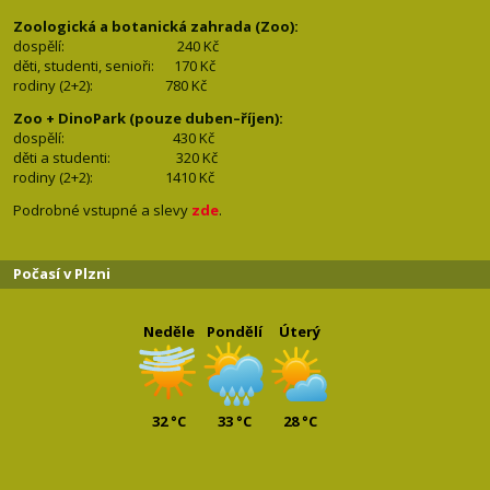
Zoologická a botanická zahrada (Zoo):
dospělí:
240 Kč
děti, studenti, senioři: 170
Kč
rodiny (2+2): 780
Kč
Zoo + DinoPark (pouze duben–říjen):
dospělí: 430
Kč
děti a studenti: 32
0 Kč
rodiny (2+2): 1410
Kč
Podrobné vstupné a slevy
zde
.
Počasí v Plzni
Neděle
Pondělí
Úterý
32 °C
33 °C
28 °C