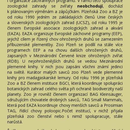
i organizace záchranných programů. V rámci této spolupráce
zoologické zahrady se zvířaty
neobchodují
, dochází
k plánovaným výměnám a zápůjčkám. Plzeňská Zoo a BZ je
od roku 1990 jedním ze zakládajících členů Unie českých
a slovenských zoologických zahrad (UCSZ), od roku 1995 je
členem Evropské asociace zoologických zahrad a akvárií
(EAZA). EAZA organizuje Evropské záchovné programy (EEP),
jejichž cílem je řízený chov ohrožených druhů se zamezením
příbuzenské plemenitby. Zoo Plzeň se podílí na stále více
programech EEP a na chovu dalších ohrožených druhů,
zapsaných v Mezinárodní Červené knize ohrožených zvířat
(RDB). U nejohroženějších druhů se vedou Mezinárodní
plemenné knihy. V nich jsou zapsáni všichni známí jedinci
na světě. Kurátor malých savců zoo Plzeň vede plemenné
knihy pro madagaskarské lemury. Od roku 1996 je plzeňská
Zoo a BZ členem instituce BGCI, která koordinuje spolupráci
botanických zahrad celého světa při ochraně biodiverzity naší
planety. Zoo je rovněž členem organizací BAG Kleinsäuger,
sdružujícím chovatele drobných savců, TAG Small Mammals,
která pod EAZA koordinuje chovy menších savců a Prosimian
TAG, řídící chovy poloopic.Počet institucí, v nichž přijala
plzeňská zoo členství nebo s nimiž spolupracuje, stále
narůstá.