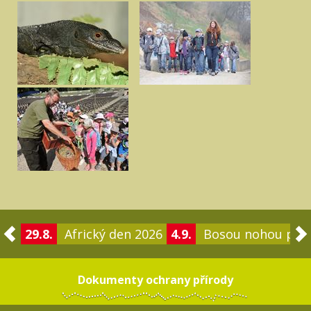
29.8.
Africký den 2026
4.9.
Bosou nohou po 
Dokumenty ochrany přírody