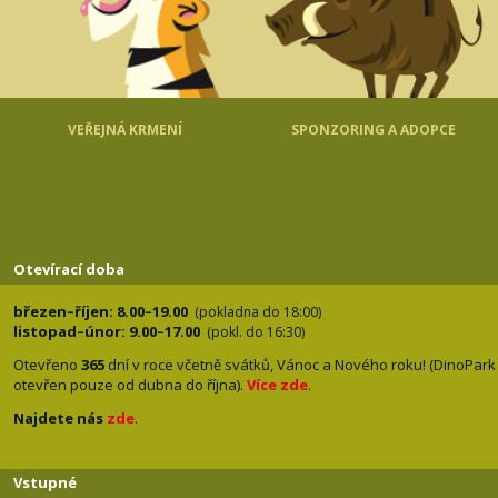
VEŘEJNÁ KRMENÍ
SPONZORING A ADOPCE
Otevírací doba
březen–říjen: 8.00–19.00
(pokladna do 18:00)
listopad–únor: 9.00–17.00
(pokl. do 16:30)
Otevřeno
365
dní v roce včetně svátků, Vánoc a Nového roku! (DinoPark
otevřen pouze od dubna do října).
Více zde
.
Najdete nás
zde
.
Vstupné