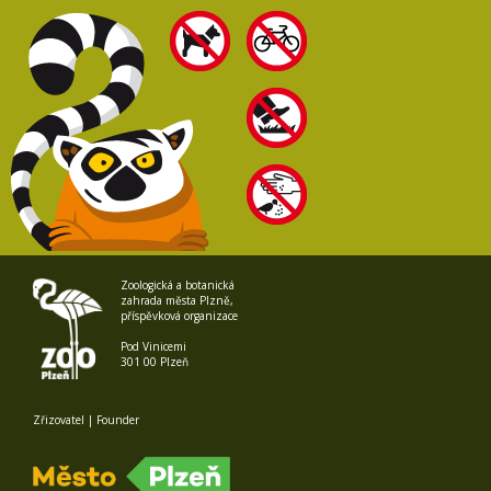
Zoologická a botanická
zahrada města Plzně,
příspěvková organizace
Pod Vinicemi
301 00 Plzeň
Zřizovatel | Founder