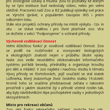
pro zoologické ústavy a muzea. Jsou to poznatky ke kterým
by se tyto instituce buď nedostaly vůbec, nebo jen velmi
obtížně. Pracovníci naší Zoo a BZ publikují výsledky své práce
ve Výroční zprávě, v populárním časopise IRIS i jiném
odborném tisku.
Stále více projektů ochrany přírody na místě výskytu - tzv. in
situ - se stává realitou i pro život plzeňské zoo. Více
se dočtete v sekci "Podporujeme" o ochraně přírody.
Výchovně vzdělávací činnost
Velmi důležitou funkcí je osvětově vzdělávací činnost. Zoo
se podílí na rozšiřování a osvojování biologických
a ekologických znalostí nejen v průběhu školní výuky.
Naše zoo vedle neustálého zdokonalování informačního
systému pořádá besedy, přednášky a organizuje kroužky
pro děti a mládež. V zoo najdete i naučnou stezku k tématu
Vývoj přírody ve čtvrtohorách, jejíž součástí se stal statek
Lüftnerka, který znázorňuje život českého statku 19.století.
Kromě toho se snažíme představovat zvířata v takovém
prostředí v jakém skutečně žijí v přírodě včetně rostlin tak,
aby byly návštěvníkům lépe pochopitelné vazby v jednotlivých
ekosystémech.
Místo pro rekreaci občanů
Zoo plní funkci rekreačního zařízení, protože bez vás,