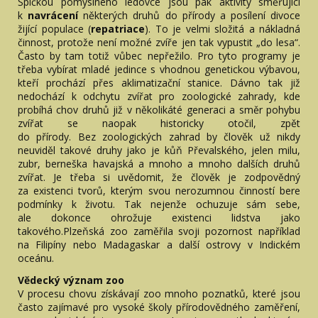
Špičkou pomyslného ledovce jsou pak aktivity směřující
k
navrácení
některých druhů do přírody a posílení divoce
žijící populace (
repatriace
). To je velmi složitá a nákladná
činnost, protože není možné zvíře jen tak vypustit „do lesa“.
Často by tam totiž vůbec nepřežilo. Pro tyto programy je
třeba vybírat mladé jedince s vhodnou genetickou výbavou,
kteří prochází přes aklimatizační stanice. Dávno tak již
nedochází k odchytu zvířat pro zoologické zahrady, kde
probíhá chov druhů již v několikáté generaci a směr pohybu
zvířat se naopak historicky otočil, zpět
do přírody. Bez zoologických zahrad by člověk už nikdy
neuviděl takové druhy jako je kůň Převalského, jelen milu,
zubr, berneška havajská a mnoho a mnoho dalších druhů
zvířat. Je třeba si uvědomit, že člověk je zodpovědný
za existenci tvorů, kterým svou nerozumnou činností bere
podmínky k životu. Tak nejenže ochuzuje sám sebe,
ale dokonce ohrožuje existenci lidstva jako
takového.Plzeňská zoo zaměřila svoji pozornost například
na Filipíny nebo Madagaskar a další ostrovy v Indickém
oceánu.
Vědecký význam zoo
V procesu chovu získávají zoo mnoho poznatků, které jsou
často zajímavé pro vysoké školy přírodovědného zaměření,