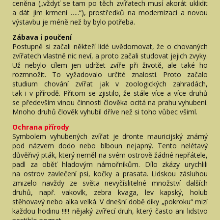
ceněna („vždyť se tam po těch zvířatech musí akorát uklidit
a dát jim krmení …..“), prostředků na modernizaci a novou
výstavbu je méně než by bylo potřeba.
Zábava i poučení
Postupně si začali někteří lidé uvědomovat, že o chovaných
zvířatech vlastně nic neví, a proto začali studovat jejich zvyky.
Už nebylo cílem jen udržet zvíře při životě, ale také ho
rozmnožit. To vyžadovalo určité znalosti. Proto začalo
studium chování zvířat jak v zoologických zahradách,
tak i v přírodě. Přitom se zjistilo, že stále více a více druhů
se především vinou činnosti člověka ocitá na prahu vyhubení.
Mnoho druhů člověk vyhubil dříve než si toho vůbec všiml.
Ochrana přírody
Symbolem vyhubených zvířat je dronte mauricijský známý
pod názvem dodo nebo blboun nejapný. Tento nelétavý
důvěřivý pták, který neměl na svém ostrově žádné nepřátele,
padl za oběť hladovým námořníkům. Dílo zkázy urychlili
na ostrov zavlečení psi, kočky a prasata. Lidskou zásluhou
zmizelo navždy ze světa nevyčíslitelné množství dalších
druhů, např. vakovlk, zebra kvaga, lev kapský, holub
stěhovavý nebo alka velká. V dnešní době díky „pokroku“ mizí
každou hodinu !!!!! nějaký zvířecí druh, který často ani lidstvo