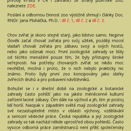
přírody in-situ v ČR i zahraničí ze strany plzeňské zoo,
naleznete
ZDE
.
Poslání a odbornou činnost zoo výstižně shrnují i články Doc.
RNDr. Jana Pluháčka, Ph.D. :
díl č. 1
,
díl č. 2
a
díl č. 3
.
Chov zvířat je skoro stejně starý, jako lidstvo samo. Nejprve
člověk začal chovat zvířata pro svůj užitek, později mocní
vladaři chovali zvířata pro zábavu svoji a svých hostů,
nebo jako odznak moci. První zoologické zahrady se lišily
od těchto menažérií pouze tím, že byly přístupny široké
veřejnosti. Na potřeby chovaných zvířat se nikdo moc
neohlížel, možná i proto, že o nich nebylo prakticky nic
známo. Proto byly první zoo koncipovány jako sbírky
zvířecích druhů a pro pobavení návštěvníků.
Bohužel se i v dnešní době na zoologické a botanické
zahrady často pohlíží jako na jakési méněcenné kulturní
zařízení laciné zábavy. Čím dále na východ a jih, tím je postoj
lidí horší. Naopak v západním světě mají zoologické zahrady
své nezastupitelné místo v oblasti výchovy, vzdělávání
a seriozní vědecké práce. Česká republika a její zoologické
zahrady se tak nachází někde uprostřed obou pohledů. Často
vysoce odborná práce zaměstnanců není příliš společensky