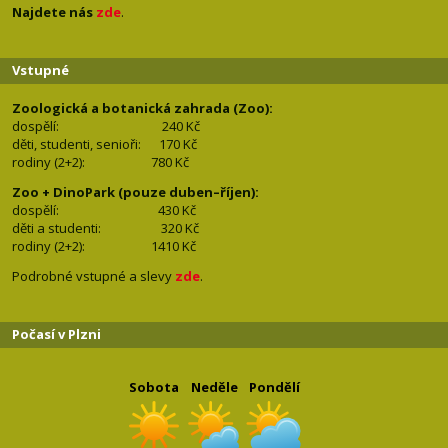
Najdete nás
zde
.
Vstupné
Zoologická a botanická zahrada (Zoo):
dospělí:
240 Kč
děti, studenti, senioři: 170
Kč
rodiny (2+2): 780
Kč
Zoo + DinoPark (pouze duben–říjen):
dospělí: 430
Kč
děti a studenti: 32
0 Kč
rodiny (2+2): 1410
Kč
Podrobné vstupné a slevy
zde
.
Počasí v Plzni
Sobota
Neděle
Pondělí