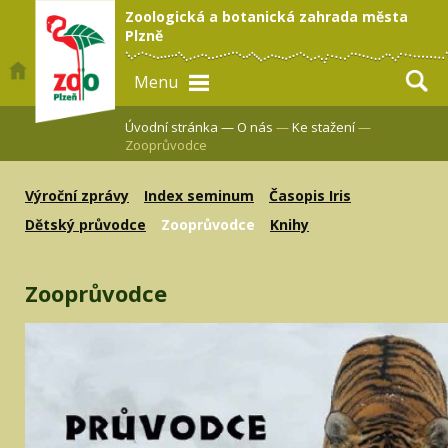
Zoologická a botanická zahrada města
Plzně
Menu
Úvodní stránka —
O nás
—
Ke stažení
—
Zooprůvodce
Výroční zprávy
Index seminum
Časopis Iris
Dětský průvodce
Zooprůvodce
Knihy
Zooprůvodce