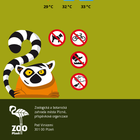
29 °C
32 °C
33 °C
Zoologická a botanická
zahrada města Plzně,
příspěvková organizace
Pod Vinicemi
301 00 Plzeň