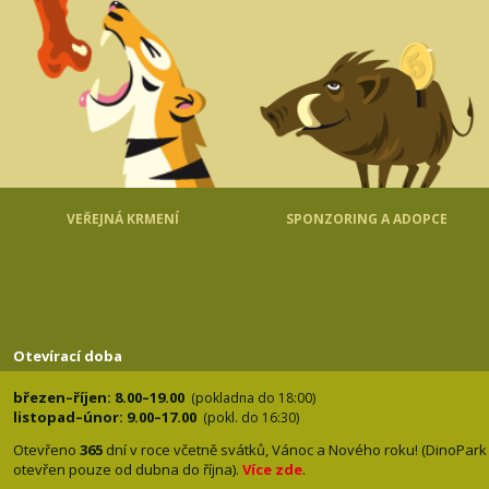
VEŘEJNÁ KRMENÍ
SPONZORING A ADOPCE
Otevírací doba
březen–říjen: 8.00–19.00
(pokladna do 18:00)
listopad–únor: 9.00–17.00
(pokl. do 16:30)
Otevřeno
365
dní v roce včetně svátků, Vánoc a Nového roku! (DinoPark
otevřen pouze od dubna do října).
Více zde
.