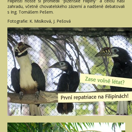
Filipínští hosté si prohlédli "plzeňské Filipíny" a celou naši
zahradu, včetně chovatelského zázemí a nadšeně debatovali
s Ing. Tomášem Pešem.
Fotografie: K. Misíková, J. Pešová