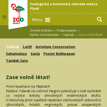
Zoologická a botanická zahrada města
Plzně
Menu
Úvodní stránka —
Podporujeme
—
Venku za hranicemi
—
Talarak
— Zase volně létat!
Talarak
Latifi
Antelope Conservation
Sahamalaza
Saola
Pesisir Balikpapan
Tanduk Satu
Zase volně létat!
První repatriace na Filipínách
Nadace Talarak na ostrově Negros pokračuje v úsilí zachránit
co nejvíce kriticky ohrožených endemických druhů.
O historicky první úspěšné repatriaci odchovaných zoborožců
rýhozobých, holubů negroských, prasat visajanských