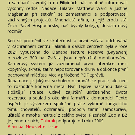
a sambarů skvrnitých na Filipínách nás osobně informovali
výkonný ředitel Nadace Talarak Matthew Ward a Justine
Magbanua při setkání se zaměstnanci a podporovateli
záchranných projektů. Mnohaletá dřina, u jejíž zrodu stál
Čech Pavel Hospodářský, náš bývalý kolega, dostala nový
rozměr!
Sen se proměnil ve skutečnost a první zvířata odchovaná
v Záchranném centru Talarak a dalších centrech byla v roce
2021 vypuštěna do Danapa Nature Reserve (Bayawan)
o rozloze 300 ha. Zvířata jsou nepřetržitě monitorována.
Kamerový systém již zaznamenal první interakce mezi
kopytníky, skryté, zatím nepozorované druhy a dokonce první
odchovaná mláďata. Více v přiložené PDF zprávě.
Repatriace je jakýmsi vrcholem ochranářské práce, ale není
to rozhodně konečná meta. Nyní teprve nastanou daleko
složitější situace. Citlivé zajištění udržitelného života
rezervace a soulad s okolními farmáři a domorodci. Tento
úspěch je výsledkem společné práce výborně fungujícího
týmu chovatelů, ochranářů, podpory tamní samosprávy,
učitelů a mnoha institucí z celého světa. Plzeňská Zoo a BZ
je jednou z nich,
Talarak
podporuje od roku 2009.
Biannual Newsletter Issue