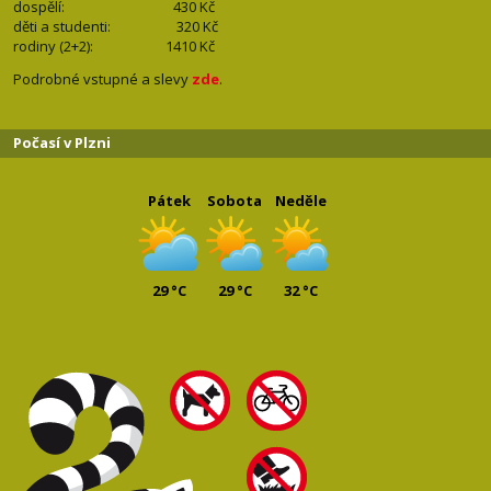
dospělí: 430
Kč
děti a studenti: 32
0 Kč
rodiny (2+2): 1410
Kč
Podrobné vstupné a slevy
zde
.
Počasí v Plzni
Pátek
Sobota
Neděle
29 °C
29 °C
32 °C