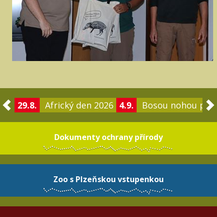
29.8.
Africký den 2026
4.9.
Bosou nohou po 
Dokumenty ochrany přírody
Zoo s Plzeňskou vstupenkou