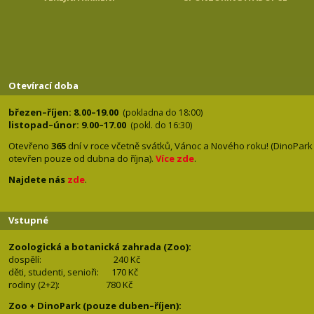
Otevírací doba
březen–říjen: 8.00–19.00
(pokladna do 18:00)
listopad–únor: 9.00–17.00
(pokl. do 16:30)
Otevřeno
365
dní v roce včetně svátků, Vánoc a Nového roku! (DinoPark
otevřen pouze od dubna do října).
Více zde
.
Najdete nás
zde
.
Vstupné
Zoologická a botanická zahrada (Zoo):
dospělí:
240 Kč
děti, studenti, senioři: 170
Kč
rodiny (2+2): 780
Kč
Zoo + DinoPark (pouze duben–říjen):