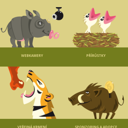
WEBKAMERY
PŘÍRŮSTKY
VEŘEJNÁ KRMENÍ
SPONZORING A ADOPCE