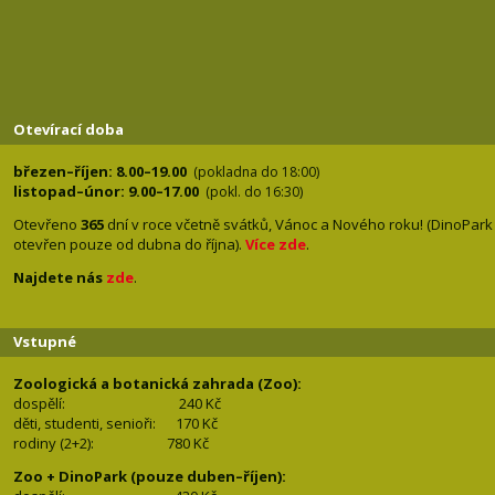
Otevírací doba
březen–říjen: 8.00–19.00
(pokladna do 18:00)
listopad–únor: 9.00–17.00
(pokl. do 16:30)
Otevřeno
365
dní v roce včetně svátků, Vánoc a Nového roku! (DinoPark
otevřen pouze od dubna do října).
Více zde
.
Najdete nás
zde
.
Vstupné
Zoologická a botanická zahrada (Zoo):
dospělí:
240 Kč
děti, studenti, senioři: 170
Kč
rodiny (2+2): 780
Kč
Zoo + DinoPark (pouze duben–říjen):