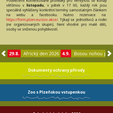
Podvečerní komentované prohlídky pro veřejnost se konají
většinou v
listopadu
, v pátek v 17 00, každý rok jsou
speciálně vyhlášeny konkrétní termíny samostatným článkem
na webu a facebooku. Nutno rezervace na
https://form.plzen.eu/zoo-akce/
. Týkají se jednotlivců a rodin
(ne organizovaných skupin). Není vhodné pro malé děti,
osoby se sníženou pohyblivostí.
29.8.
Africký den 2026
4.9.
Bosou nohou po 
Dokumenty ochrany přírody
Zoo s Plzeňskou vstupenkou