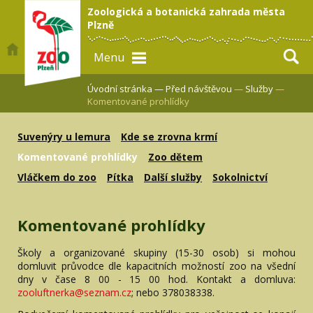
Zoologická a botanická zahrada města
Plzně
Menu
Úvodní stránka —
Před návštěvou
—
Služby
—
Komentované prohlídky
Suvenýry u lemura
Kde se zrovna krmí
Komentované prohlídky
Zoo dětem
Vláčkem do zoo
Pítka
Další služby
Sokolnictví
Komentované prohlídky
Školy a organizované skupiny (15-30 osob) si mohou
domluvit průvodce dle kapacitních možností zoo na všední
dny v čase 8 00 - 15 00 hod. Kontakt a domluva:
zooluftnerka@seznam.cz
; nebo 378038338.