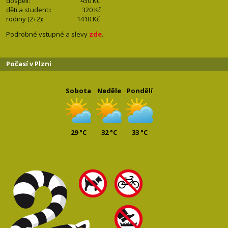
dospělí: 430
Kč
děti a studenti: 32
0 Kč
rodiny (2+2): 1410
Kč
Podrobné vstupné a slevy
zde
.
Počasí v Plzni
Sobota
Neděle
Pondělí
29 °C
32 °C
33 °C