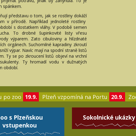
 přijímat potravu, jinak by zahynula. To je
ím spánkem.
ují představu o tom, jak se rostliny dokáží
m v přírodě. Například jednoleté rostliny
v období s dostatkem vláhy. V podobě semen
ucha. To drobné šupinkovité listy vřesu
vody výparem. Zato cibuloviny a hlízdnaté
ích orgánech. Suchomilné kapradiny zkroutí
 sníží výpar. Navíc mají na spodní straně listů
m. Ty se po zkroucení listů objeví na vrchní
 sukulenty. Ty hromadí vodu v dužnatých
ém období.
u po zoo
19.9.
Plzeň vzpomíná na Portu
20.9.
Zoo
oo s Plzeňskou
Sokolnické ukázky
vstupenkou