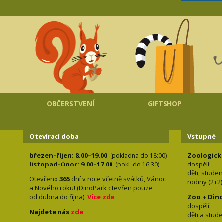
OBČERSTVENÍ
GIFTSHOP
Otevírací doba
Vstupné
březen–říjen: 8.00–19.00
Zoologick
(pokladna do 18:00)
listopad–únor: 9.00–17.00
dospělí:
(pokl. do 16:30)
děti, stude
Otevřeno
365
dní v roce včetně svátků, Vánoc
rodiny 
a Nového roku! (DinoPark otevřen pouze
od dubna do října).
Více zde
.
Zoo + Din
dospě
Najdete nás
zde
.
děti a s