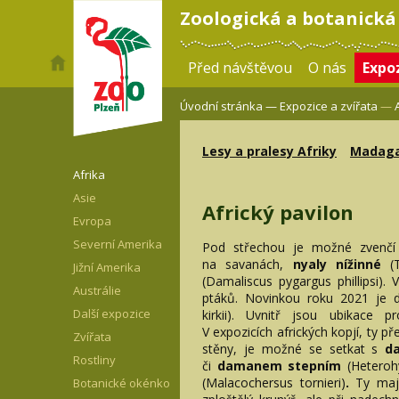
Zoologická a botanická
Před návštěvou
O nás
Expoz
Úvodní stránka —
Expozice a zvířata
—
Lesy a pralesy Afriky
Madaga
Afrika
Asie
Africký pavilon
Evropa
Severní Amerika
Pod střechou je možné zvenčí p
na savanách,
nyaly nížinné
(
Jižní Amerika
(Damaliscus pygargus phillipsi).
Austrálie
ptáků. Novinkou roku 2021 je 
Další expozice
kirkii). Uvnitř jsou ubikace p
V expozicích afrických kopjí, ty p
Zvířata
stěny, je možné se setkat s
d
Rostliny
či
damanem stepním
(Heteroh
(Malacochersus tornieri)
.
Ty maj
Botanické okénko