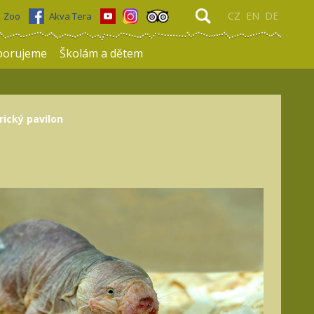
CZ
EN
DE
Zoo
Akva Tera
porujeme
Školám a dětem
rický pavilon