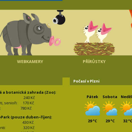
WEBKAMERY
PŘÍRŮSTKY
Počasí v Plzni
á a botanická zahrada (Zoo):
Pátek
Sobota
Nedě
240 Kč
nti, senioři: 170
Kč
(2+2): 780
Kč
oPark (pouze duben–říjen):
29 °C
29 °C
32 °
lí: 430
Kč
tudenti: 32
0 Kč