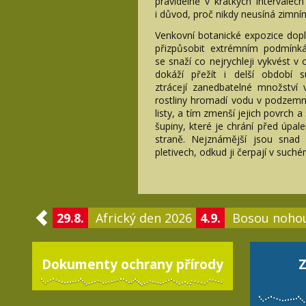
pravidelně v krátkých intervalech
i důvod, proč nikdy neusíná zimn
Venkovní botanické expozice doplň
přizpůsobit extrémním podmínká
se snaží co nejrychleji vykvést 
dokáží přežít i delší období s
ztrácejí zanedbatelné množství 
rostliny hromadí vodu v podzemn
listy, a tím zmenší jejich povrch a
šupiny, které je chrání před úpale
straně. Nejznámější jsou snad
pletivech, odkud ji čerpají v such
29.8.
Africký den 2026
4.9.
Bosou noho
Dokumenty ochrany přírody
Z