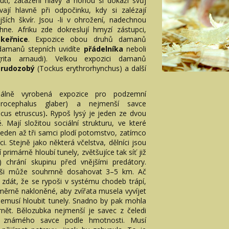
nutí, zatažení hlavy a nohou si dokáží svůj
vají hlavně při odpočinku, kdy si zalézají
jších škvír. Jsou -li v ohrožení, nadechnou
ne. Afriku zde dokreslují hmyzí zástupci,
keřnice
. Expozice obou druhů damanů
 damanů stepních uvidíte
přádelníka
neboli
rita arnaudi). Velkou expozici damanů
 rudozobý
(Tockus erythrorhynchus) a další
álně vyrobená expozice pro podzemní
erocephalus glaber) a nejmenší savce
ncus etruscus)
.
Rypoš lysý je jeden ze dvou
. Mají složitou sociální strukturu, ve které
jeden až tři samci plodí potomstvo, zatímco
ci. Stejně jako některá včelstva, dělníci jsou
primárně hloubí tunely, zvětšujíce tak síť již
i) chrání skupinu před vnějšími predátory.
oši může souhrnně dosahovat 3–5 km. Ač
dát, že se rypoši v systému chodeb trápí,
měrně nakloněné, aby zvířata musela vyvíjet
nemusí hloubit tunely. Snadno by pak mohla
krnět. Bělozubka nejmenší je savec z čeledi
ho známého savce podle hmotnosti. Musí