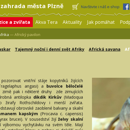
 zahrada města Plzně
Navštivte i náš e-shop
ice a zvířata
Akva Tera
Aktuality
Jak pomáhat
Pod
Afrika
— Africký pavilon
skar
Tajemný noční i denní svět Afriky
Africká savana
Af
ozorovat vnitřní stáje kopytníků žijících
Tragelaphus angasi)
a
buvolce běločelé
 V zimě pak i některé druhy zde zimujících
drobná antilopka
dikdik Kirkův
(Madoqua
ro žirafy Rothschildovy i menší zvířata.
ředstavují obrovské zaoblené balvany a skalní
amanem kapským
(Procavia c. capensis)
yrax brucei). V sousedství žijí
želvy skalní
í výbornou vychytávku na svém těle. Mají