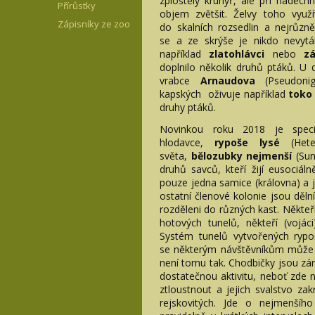
zploštělý krunýř, ale při nadech
Přírůstky
objem zvětšit. Želvy toho využí
Zápisníky ze zoo
do skalních rozsedlin a nejrůzně
se a ze skrýše je nikdo nevytáh
například
zlatohlávci
nebo
zá
doplnilo několik druhů ptáků. U
vrabce
Arnaudova
(Pseudonig
kapských oživuje například
toko
druhy ptáků.
Novinkou roku 2018 je speci
hlodavce,
rypoše lysé
(Het
světa,
bělozubky nejmenší
(Su
druhů savců, kteří žijí eusociálně
pouze jedna samice (královna) a 
ostatní členové kolonie jsou dělní
rozděleni do různých kast. Někteří 
hotových tunelů, někteří (vojác
Systém tunelů vytvořených ryp
se některým návštěvníkům může z
není tomu tak. Chodbičky jsou zá
dostatečnou aktivitu, neboť zde 
ztloustnout a jejich svalstvo za
rejskovitých. Jde o nejmenší