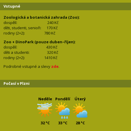
Vstupné
Zoologická a botanická zahrada (Zoo):
dospělí:
240 Kč
děti, studenti, senioři: 170
Kč
rodiny (2+2): 780
Kč
Zoo + DinoPark (pouze duben–říjen):
dospělí: 430
Kč
děti a studenti: 32
0 Kč
rodiny (2+2): 1410
Kč
Podrobné vstupné a slevy
zde
.
Počasí v Plzni
Neděle
Pondělí
Úterý
32 °C
33 °C
28 °C