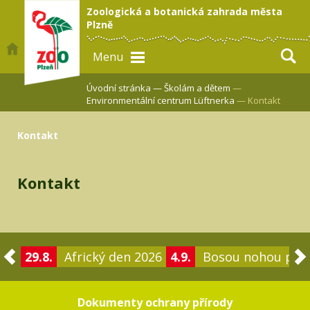
Zoologická a botanická zahrada města
Plzně
Menu
Úvodní stránka —
Školám a dětem
—
Environmentální centrum Lüftnerka
— Kontakt
Kontakt
Kontakt
29.8.
Africký den 2026
4.9.
Bosou nohou po 
Dokumenty ochrany přírody