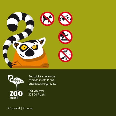
Zoologická a botanická
zahrada města Plzně,
příspěvková organizace
Pod Vinicemi
301 00 Plzeň
Zřizovatel | Founder