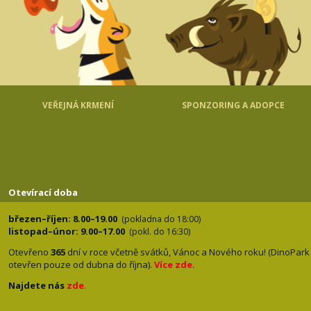
VEŘEJNÁ KRMENÍ
SPONZORING A ADOPCE
Otevírací doba
březen–říjen: 8.00–19.00
(pokladna do 18:00)
listopad–únor: 9.00–17.00
(pokl. do 16:30)
Otevřeno
365
dní v roce včetně svátků, Vánoc a Nového roku! (DinoPark
otevřen pouze od dubna do října).
Více zde
.
Najdete nás
zde
.