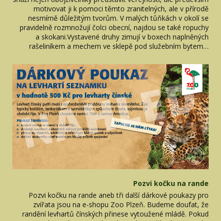
motivovat ji k pomoci těmto zranitelných, ale v přírodě
nesmírně důležitým tvorům. V malých tůňkách v okolí se
pravidelně rozmnožují čolci obecní, najdou se také ropuchy
a skokani.Vystavené druhy zimují v boxech naplněných
rašeliníkem a mechem ve sklepě pod služebním bytem…
Pozvi kočku na rande
Pozvi kočku na rande aneb tři další dárkové poukazy pro
zvířata jsou na e-shopu Zoo Plzeň. Budeme doufat, že
randění levhartů čínských přinese vytoužené mládě. Pokud