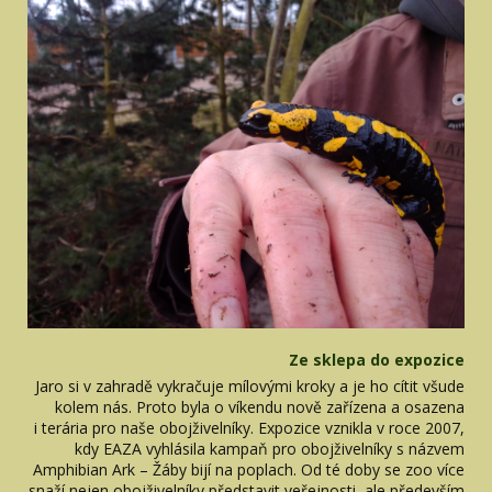
Ze sklepa do expozice
Jaro si v zahradě vykračuje mílovými kroky a je ho cítit všude
kolem nás. Proto byla o víkendu nově zařízena a osazena
i terária pro naše obojživelníky. Expozice vznikla v roce 2007,
kdy EAZA vyhlásila kampaň pro obojživelníky s názvem
Amphibian Ark – Žáby bijí na poplach. Od té doby se zoo více
snaží nejen obojživelníky představit veřejnosti, ale především