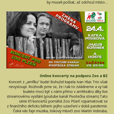
by museli počkat, až odchozí místo…
Online koncerty na podporu Zoo a BZ
Koncert z „amfíku“ bude! Bohužel kapela Ivan Hlas Trio však
nevystoupí. Rozhodli jsme se, že i tak to zvládneme a vy tak
budete moci být s námi přímo v amfiteátru díky live
streamovému vysílání (youtube kanál Pivotečka stream).Tato
série tří koncertů pomáhá Zoo Plzeň vzpamatovat se
z finančního deficitu během jejího uzavření v době pandemie.
Čeká vás fajn muzika, tiskový mluvčí zoo Martin Vobruba,