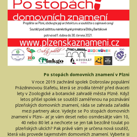
Po stopách domovních znamení v Plzni
V roce 2019 zachránil spolek Dobroslav populární
Prázdninovou štafetu, která se zrodila téměř před dvaceti
lety v Zoologické a botanické zahradě města Plzně. Když
letos přišel spolek se soutěží zaměřenou na poznávání
plzeňských domovních znamení, ráda se zahrada zařadila
mezi partnery akce. Vydejte se Po stopách domovních
znamení v Plzni– ať je vám deset nebo osmdesátJe vám 10,
40 nebo 80 let a nechcete se jen tak bezcílně toulat po
plzeňských ulicích? Pak právě vám je určena nová soutěž,
která vás provede tajemstvím domovních znamení. Vyberte si