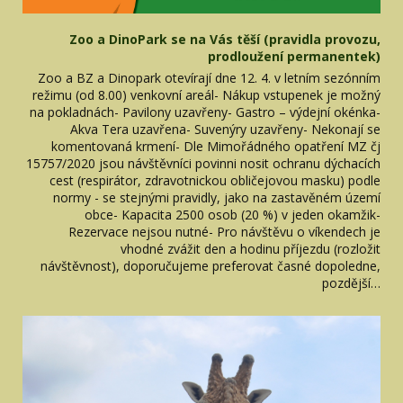
Zoo a DinoPark se na Vás těší (pravidla provozu,
prodloužení permanentek)
Zoo a BZ a Dinopark otevírají dne 12. 4. v letním sezónním
režimu (od 8.00) venkovní areál- Nákup vstupenek je možný
na pokladnách- Pavilony uzavřeny- Gastro – výdejní okénka-
Akva Tera uzavřena- Suvenýry uzavřeny- Nekonají se
komentovaná krmení- Dle Mimořádného opatření MZ čj
15757/2020 jsou návštěvníci povinni nosit ochranu dýchacích
cest (respirátor, zdravotnickou obličejovou masku) podle
normy - se stejnými pravidly, jako na zastavěném území
obce- Kapacita 2500 osob (20 %) v jeden okamžik-
Rezervace nejsou nutné- Pro návštěvu o víkendech je
vhodné zvážit den a hodinu příjezdu (rozložit
návštěvnost), doporučujeme preferovat časné dopoledne,
pozdější…