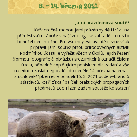
Jarní prázdninová soutěž
Každoročně mohou jarní prázdniny děti trávit na
příměstském táboře v naší zoologické zahradě. Letos to
bohužel není možné. Pro všechny zvídavé děti jsme však
připravili jarní soutěž plnou přírodovědných aktivit!
Podmínkou účasti je vyřešit všech 8 úkolů, jejich řešení
(formou fotografie či obrázku) srozumitelně označit číslem
úkolu, případně doplňujícím popiskem dle zadání a vše
najednou zaslat nejpozději do neděle 14. března na email:
stuchlovak@plzen.eu V pondělí 15. 3. 2021 bude vybráno 5
šťastlivců, kteří získají balíček praktických propagačních
předmětů Zoo Plzeň.Zadání soutěže ke stažení