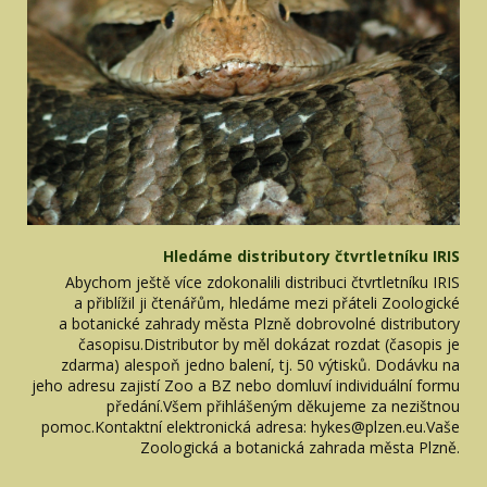
Hledáme distributory čtvrtletníku IRIS
Abychom ještě více zdokonalili distribuci čtvrtletníku IRIS
a přiblížil ji čtenářům, hledáme mezi přáteli Zoologické
a botanické zahrady města Plzně dobrovolné distributory
časopisu.Distributor by měl dokázat rozdat (časopis je
zdarma) alespoň jedno balení, tj. 50 výtisků. Dodávku na
jeho adresu zajistí Zoo a BZ nebo domluví individuální formu
předání.Všem přihlášeným děkujeme za nezištnou
pomoc.Kontaktní elektronická adresa: hykes@plzen.eu.Vaše
Zoologická a botanická zahrada města Plzně.