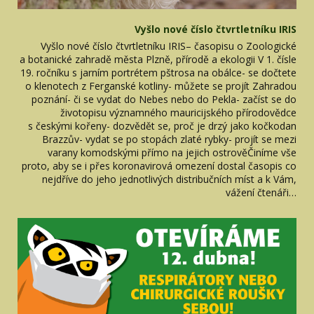
Vyšlo nové číslo čtvrtletníku IRIS
Vyšlo nové číslo čtvrtletníku IRIS– časopisu o Zoologické
a botanické zahradě města Plzně, přírodě a ekologii V 1. čísle
19. ročníku s jarním portrétem pštrosa na obálce- se dočtete
o klenotech z Ferganské kotliny- můžete se projít Zahradou
poznání- či se vydat do Nebes nebo do Pekla- začíst se do
životopisu významného mauricijského přírodovědce
s českými kořeny- dozvědět se, proč je drzý jako kočkodan
Brazzův- vydat se po stopách zlaté rybky- projít se mezi
varany komodskými přímo na jejich ostrověČiníme vše
proto, aby se i přes koronavirová omezení dostal časopis co
nejdříve do jeho jednotlivých distribučních míst a k Vám,
vážení čtenáři…