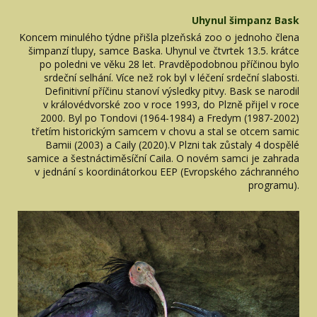
Uhynul šimpanz Bask
Koncem minulého týdne přišla plzeňská zoo o jednoho člena
šimpanzí tlupy, samce Baska. Uhynul ve čtvrtek 13.5. krátce
po poledni ve věku 28 let. Pravděpodobnou příčinou bylo
srdeční selhání. Více než rok byl v léčení srdeční slabosti.
Definitivní příčinu stanoví výsledky pitvy. Bask se narodil
v královédvorské zoo v roce 1993, do Plzně přijel v roce
2000. Byl po Tondovi (1964-1984) a Fredym (1987-2002)
třetím historickým samcem v chovu a stal se otcem samic
Bamii (2003) a Caily (2020).V Plzni tak zůstaly 4 dospělé
samice a šestnáctiměsíční Caila. O novém samci je zahrada
v jednání s koordinátorkou EEP (Evropského záchranného
programu).