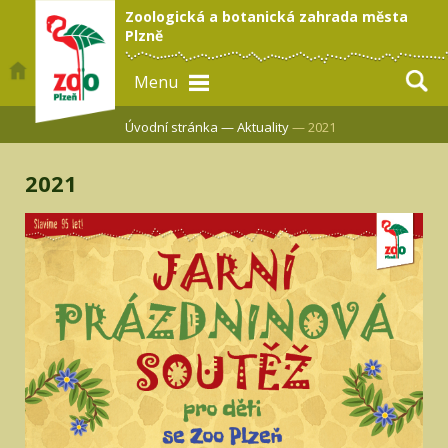
Zoologická a botanická zahrada města
Plzně
Menu
Úvodní stránka —
Aktuality
— 2021
2021