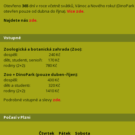
Otevřeno
365
dní v roce včetně svátků, Vánoc a Nového roku! (DinoPark
otevřen pouze od dubna do října).
Více zde
.
Najdete nás
zde
.
Vstupné
Zoologická a botanická zahrada (Zoo):
dospělí:
240 Kč
děti, studenti, senioři: 170
Kč
rodiny (2+2): 780
Kč
Zoo + DinoPark (pouze duben–říjen):
dospělí: 430
Kč
děti a studenti: 32
0 Kč
rodiny (2+2): 1410
Kč
Podrobné vstupné a slevy
zde
.
Počasí v Plzni
Čtvrtek
Pátek
Sobota