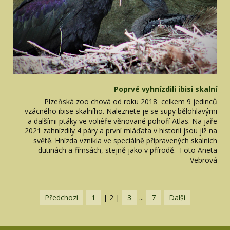
Poprvé vyhnízdili ibisi skalní
Plzeňská zoo chová od roku 2018 celkem 9 jedinců
vzácného ibise skalního. Naleznete je se supy bělohlavými
a dalšími ptáky ve voliéře věnované pohoří Atlas. Na jaře
2021 zahnízdily 4 páry a první mláďata v historii jsou již na
světě. Hnízda vznikla ve speciálně připravených skalních
dutinách a římsách, stejně jako v přírodě. Foto Aneta
Vebrová
Předchozí
1
|
2
|
3
...
7
Další