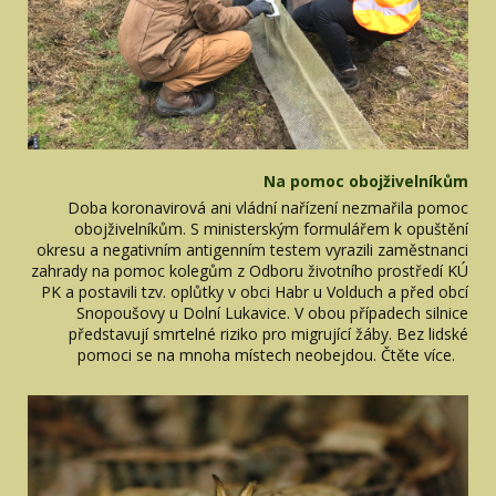
Na pomoc obojživelníkům
Doba koronavirová ani vládní nařízení nezmařila pomoc
obojživelníkům. S ministerským formulářem k opuštění
okresu a negativním antigenním testem vyrazili zaměstnanci
zahrady na pomoc kolegům z Odboru životního prostředí KÚ
PK a postavili tzv. oplůtky v obci Habr u Volduch a před obcí
Snopoušovy u Dolní Lukavice. V obou případech silnice
představují smrtelné riziko pro migrující žáby. Bez lidské
pomoci se na mnoha místech neobejdou. Čtěte více.