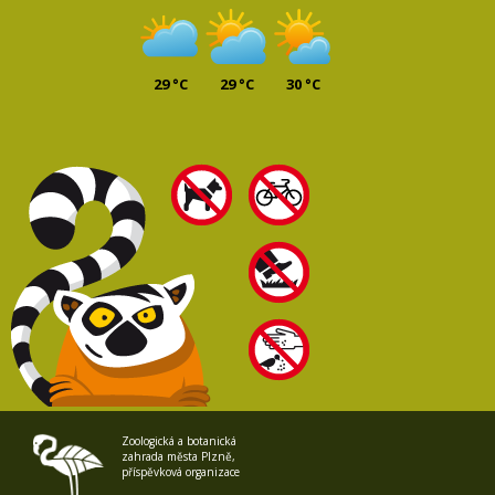
29 °C
29 °C
30 °C
Zoologická a botanická
zahrada města Plzně,
příspěvková organizace