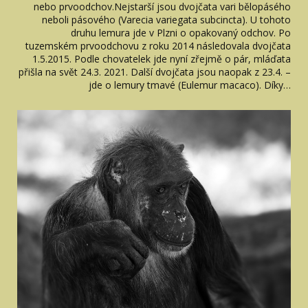
nebo prvoodchov.Nejstarší jsou dvojčata vari bělopásého
neboli pásového (Varecia variegata subcincta). U tohoto
druhu lemura jde v Plzni o opakovaný odchov. Po
tuzemském prvoodchovu z roku 2014 následovala dvojčata
1.5.2015. Podle chovatelek jde nyní zřejmě o pár, mláďata
přišla na svět 24.3. 2021. Další dvojčata jsou naopak z 23.4. –
jde o lemury tmavé (Eulemur macaco). Díky…