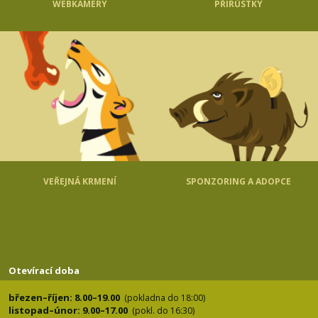
WEBKAMERY
PŘÍRŮSTKY
VEŘEJNÁ KRMENÍ
SPONZORING A ADOPCE
Otevírací doba
březen–říjen: 8.00–19.00
(pokladna do 18:00)
listopad–únor: 9.00–17.00
(pokl. do 16:30)