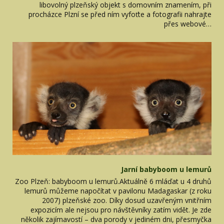
libovolný plzeňský objekt s domovním znamením, při
procházce Plzní se před ním vyfoťte a fotografii nahrajte
přes webové…
Jarní babyboom u lemurů
Zoo Plzeň: babyboom u lemurů.Aktuálně 6 mláďat u 4 druhů
lemurů můžeme napočítat v pavilonu Madagaskar (z roku
2007) plzeňské zoo. Díky dosud uzavřeným vnitřním
expozicím ale nejsou pro návštěvníky zatím vidět. Je zde
několik zajímavostí – dva porody v jediném dni, přesmyčka