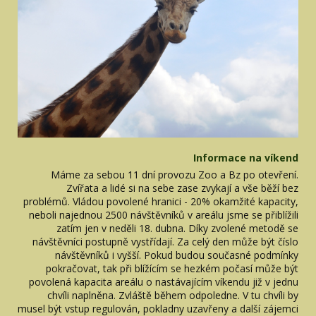
Informace na víkend
Máme za sebou 11 dní provozu Zoo a Bz po otevření.
Zvířata a lidé si na sebe zase zvykají a vše běží bez
problémů. Vládou povolené hranici - 20% okamžité kapacity,
neboli najednou 2500 návštěvníků v areálu jsme se přiblížili
zatím jen v neděli 18. dubna. Díky zvolené metodě se
návštěvníci postupně vystřídají. Za celý den může být číslo
návštěvníků i vyšší. Pokud budou současné podmínky
pokračovat, tak při blížícím se hezkém počasí může být
povolená kapacita areálu o nastávajícím víkendu již v jednu
chvíli naplněna. Zvláště během odpoledne. V tu chvíli by
musel být vstup regulován, pokladny uzavřeny a další zájemci