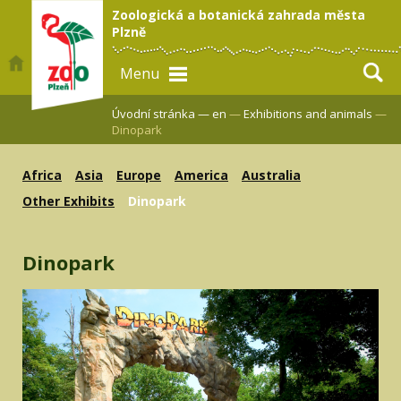
Zoologická a botanická zahrada města
Plzně
Menu
Úvodní stránka —
en
—
Exhibitions and animals
—
Dinopark
Africa
Asia
Europe
America
Australia
Other Exhibits
Dinopark
Dinopark