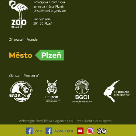
Zoologická a botanická
zahrada města Plzně,
příspěvková organizace
Pod Vinicemi
301 00 Plzeň
Zřizovatel | Founder
Členství | Member of
Webdesign:
Pavel Botka
a
Agionet s.r.o.
|
Prohlášení o přístupnosti
Zoo
Akva-Tera