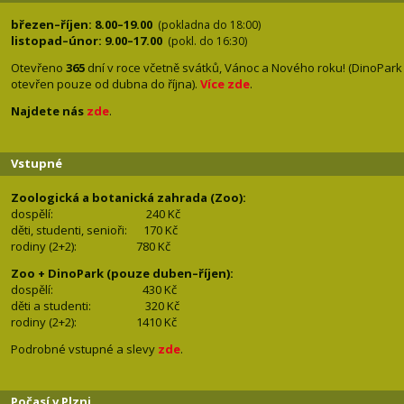
březen–říjen: 8.00–19.00
(pokladna do 18:00)
listopad–únor: 9.00–17.00
(pokl. do 16:30)
Otevřeno
365
dní v roce včetně svátků, Vánoc a Nového roku! (DinoPark
otevřen pouze od dubna do října).
Více zde
.
Najdete nás
zde
.
Vstupné
Zoologická a botanická zahrada (Zoo):
dospělí:
240 Kč
děti, studenti, senioři: 170
Kč
rodiny (2+2): 780
Kč
Zoo + DinoPark (pouze duben–říjen):
dospělí: 430
Kč
děti a studenti: 32
0 Kč
rodiny (2+2): 1410
Kč
Podrobné vstupné a slevy
zde
.
Počasí v Plzni