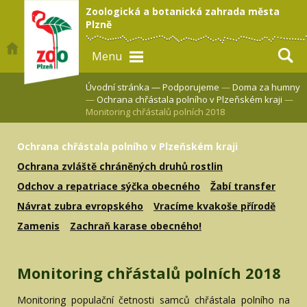
Zoologická a botanická zahrada města
Plzně
Menu
Úvodní stránka —
Podporujeme
—
Doma za humny
—
Ochrana chřástala polního v Plzeňském kraji
—
Monitoring chřástalů polních 2018
Ochrana chřástala polního v Plzeňském kraji
Ochrana zvláště chráněných druhů rostlin
Odchov a repatriace sýčka obecného
Žabí transfer
Návrat zubra evropského
Vracíme kvakoše přírodě
Zamenis
Zachraň karase obecného!
Monitoring chřástalů polních 2018
Monitoring populační četnosti samců chřástala polního na