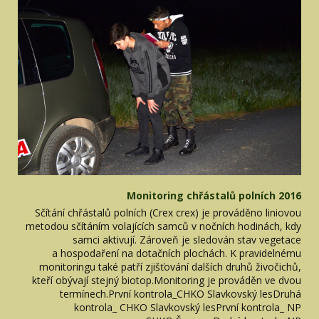
Monitoring chřástalů polních 2016
Sčítání chřástalů polních (Crex crex) je prováděno liniovou
metodou sčítáním volajících samců v nočních hodinách, kdy
samci aktivují. Zároveň je sledován stav vegetace
a hospodaření na dotačních plochách. K pravidelnému
monitoringu také patří zjišťování dalších druhů živočichů,
kteří obývají stejný biotop.Monitoring je prováděn ve dvou
termínech.První kontrola_CHKO Slavkovský lesDruhá
kontrola_ CHKO Slavkovský lesPrvní kontrola_ NP