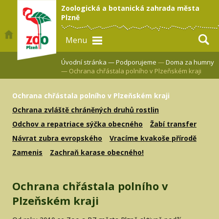
Zoologická a botanická zahrada města
Plzně
Menu
Úvodní stránka —
Podporujeme
—
Doma za humny
— Ochrana chřástala polního v Plzeňském kraji
Ochrana chřástala polního v Plzeňském kraji
Ochrana zvláště chráněných druhů rostlin
Odchov a repatriace sýčka obecného
Žabí transfer
Návrat zubra evropského
Vracíme kvakoše přírodě
Zamenis
Zachraň karase obecného!
Ochrana chřástala polního v
Plzeňském kraji