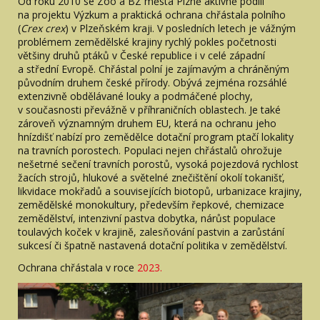
Od roku 2010 se Zoo a BZ města Plzně aktivně podílí
na projektu Výzkum a praktická ochrana chřástala polního
(
Crex crex
) v Plzeňském kraji. V posledních letech je vážným
problémem zemědělské krajiny rychlý pokles početnosti
většiny druhů ptáků v České republice i v celé západní
a střední Evropě. Chřástal polní je zajímavým a chráněným
původním druhem české přírody. Obývá zejména rozsáhlé
extenzivně obdělávané louky a podmáčené plochy,
v současnosti převážně v příhraničních oblastech. Je také
zároveň významným druhem EU, která na ochranu jeho
hnízdišť nabízí pro zemědělce dotační program ptačí lokality
na travních porostech. Populaci nejen chřástalů ohrožuje
nešetrné sečení travních porostů, vysoká pojezdová rychlost
žacích strojů, hlukové a světelné znečištění okolí tokanišť,
likvidace mokřadů a souvisejících biotopů, urbanizace krajiny,
zemědělské monokultury, především řepkové, chemizace
zemědělství, intenzivní pastva dobytka, nárůst populace
toulavých koček v krajině, zalesňování pastvin a zarůstání
sukcesí či špatně nastavená dotační politika v zemědělství.
Ochrana chřástala v roce
2023.