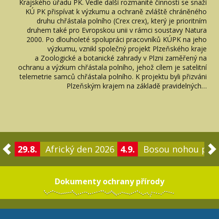
Krajského úřadu PK. Vedle další rozmanité činnosti se snaží
KÚ PK přispívat k výzkumu a ochraně zvláště chráněného
druhu chřástala polního (Crex crex), který je prioritním
druhem také pro Evropskou unii v rámci soustavy Natura
2000. Po dlouholeté spolupráci pracovníků KÚPK na jeho
výzkumu, vznikl společný projekt Plzeňského kraje
a Zoologické a botanické zahrady v Plzni zaměřený na
ochranu a výzkum chřástala polního, jehož cílem je satelitní
telemetrie samců chřástala polního. K projektu byli přizváni
Plzeňským krajem na základě pravidelných…
29.8.
Africký den 2026
4.9.
Bosou nohou po 
Dokumenty ochrany přírody