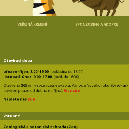
VEŘEJNÁ KRMENÍ
SPONZORING A ADOPCE
Otevírací doba
březen–říjen: 8.00–19.00
(pokladna do 18:00)
listopad–únor: 9.00–17.00
(pokl. do 16:30)
Otevřeno
365
dní v roce včetně svátků, Vánoc a Nového roku! (DinoPark
otevřen pouze od dubna do října).
Více zde
.
Najdete nás
zde
.
Vstupné
Zoologická a botanická zahrada (Zoo):