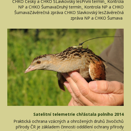
CHKO Český a CHKO SLavkovský lesPrvní termín_ Kontrola
NP a CHKO ŠumavaDruhý termín_ Kontrola NP a CHKO
ŠumavaZávěrečná zpráva CHKO Slavkovský lesZávěrečná
zpráva NP a CHKO Šumava
Satelitní telemetrie chřástala polního 2014
Praktická ochrana vzácných a ohrožených druhů živočichů
přírody ČR je základem činnosti oddělení ochrany přírody