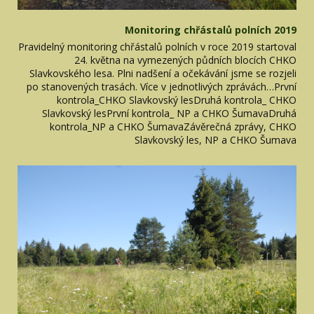
Monitoring chřástalů polních 2019
Pravidelný monitoring chřástalů polních v roce 2019 startoval
24. května na vymezených půdních blocích CHKO
Slavkovského lesa. Plni nadšení a očekávání jsme se rozjeli
po stanovených trasách. Více v jednotlivých zprávách…První
kontrola_CHKO Slavkovský lesDruhá kontrola_ CHKO
Slavkovský lesPrvní kontrola_ NP a CHKO ŠumavaDruhá
kontrola_NP a CHKO ŠumavaZávěrečná zprávy, CHKO
Slavkovský les, NP a CHKO Šumava