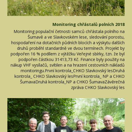
Monitoring chřástalů polních 2018
Monitoring populační četnosti samců chřástala polního na
Šumavě a ve Slavkovském lese, sledování porostu,
hospodaření na dotačních půdních blocích a výskytu dalších
druhů proběhl standardně ve dvou termínech. Projekt by
podpořen 16 % podílem z výtěžku Veřejné sbírky, tzn. že byl
podpořen částkou 31413,73 Kč. Finance byly použity na
nákup VHF vysílačů, svítilen a na hrazení cestovních nákladů
monitoringu.První kontrola_CHKO Slavkovský lesDruhá
kontrola_ CHKO Slavkovský lesPrvní kontrola_ NP a CHKO
ŠumavaDruhá kontrola_NP a CHKO ŠumavaZávěrečná
zpráva CHKO Slavkovský les