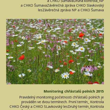
a CHKO ŠumavaDruhá kontrola_NP
a CHKO ŠumavaZávěrečná zpráva CHKO Slavkovský
lesZávěrečná zpráva NP a CHKO Šumava
Monitoring chřástalů polních 2015
Pravidelný monitoring početnosti chřástalů polních je
prováděn ve dvou termínech. První termín_ Kontrola
CHKO Český a CHKO SLavkovský lesDruhý termín_Kontrola