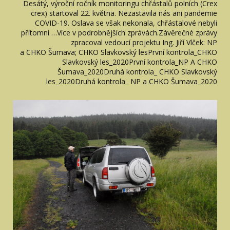
Desátý, výroční ročník monitoringu chřástalů polních (Crex
crex) startoval 22. května. Nezastavila nás ani pandemie
COVID-19. Oslava se však nekonala, chřástalové nebyli
přítomni …Více v podrobnějších zprávách.Závěrečné zprávy
zpracoval vedoucí projektu Ing. Jiří Vlček: NP
a CHKO Šumava; CHKO Slavkovský lesPrvní kontrola_CHKO
Slavkovský les_2020První kontrola_NP A CHKO
Šumava_2020Druhá kontrola_ CHKO Slavkovský
les_2020Druhá kontrola_ NP a CHKO Šumava_2020