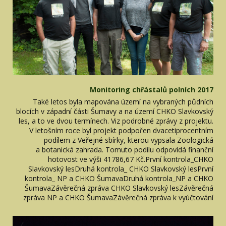
Monitoring chřástalů polních 2017
Také letos byla mapována území na vybraných půdních
blocích v západní části Šumavy a na území CHKO Slavkovský
les, a to ve dvou termínech. Viz podrobné zprávy z projektu.
V letošním roce byl projekt podpořen dvacetiprocentním
podílem z Veřejné sbírky, kterou vypsala Zoologická
a botanická zahrada. Tomuto podílu odpovídá finanční
hotovost ve výši 41786,67 Kč.První kontrola_CHKO
Slavkovský lesDruhá kontrola_ CHKO Slavkovský lesPrvní
kontrola_ NP a CHKO ŠumavaDruhá kontrola_NP a CHKO
ŠumavaZávěrečná zpráva CHKO Slavkovský lesZávěrečná
zpráva NP a CHKO ŠumavaZávěrečná zpráva k vyúčtování