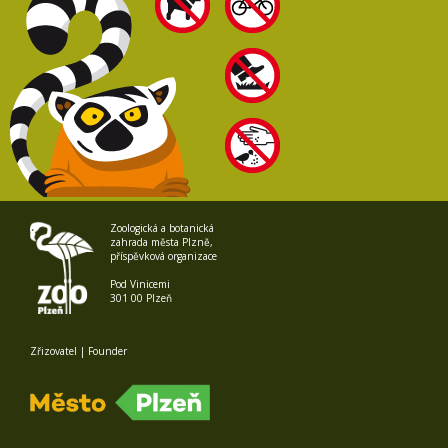
Zoologická a botanická
zahrada města Plzně,
příspěvková organizace
Pod Vinicemi
301 00 Plzeň
Zřizovatel | Founder