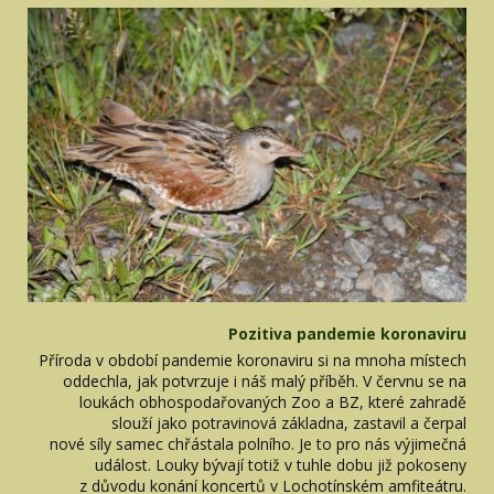
Pozitiva pandemie koronaviru
Příroda v období pandemie koronaviru si na mnoha místech
oddechla, jak potvrzuje i náš malý příběh. V červnu se na
loukách obhospodařovaných Zoo a BZ, které zahradě
slouží jako potravinová základna, zastavil a čerpal
nové síly samec chřástala polního. Je to pro nás výjimečná
událost. Louky bývají totiž v tuhle dobu již pokoseny
z důvodu konání koncertů v Lochotínském amfiteátru.