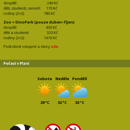
dospělí:
240 Kč
děti, studenti, senioři: 170
Kč
rodiny (2+2): 780
Kč
Zoo + DinoPark (pouze duben–říjen):
dospělí: 430
Kč
děti a studenti: 32
0 Kč
rodiny (2+2): 1410
Kč
Podrobné vstupné a slevy
zde
.
Počasí v Plzni
Sobota
Neděle
Pondělí
29 °C
32 °C
33 °C