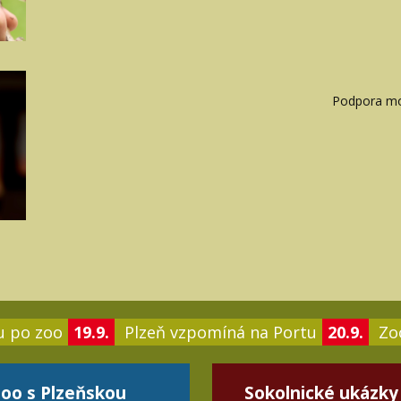
Podpora mon
u po zoo
19.9.
Plzeň vzpomíná na Portu
20.9.
Zoo
oo s Plzeňskou
Sokolnické ukázky