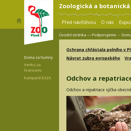
Zoologická a botanická
Před návštěvou
O nás
Expoz
Úvodní stránka —
Podporujeme
—
Doma
Ochrana chřástala polního v P
Doma za humny
Návrat zubra evropského
Vr
Venku za
hranicemi
Odchov a repatriac
Kampaně EAZA
Odchov a repatriace sýčka obecn