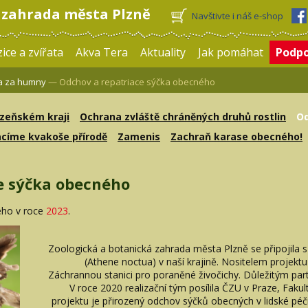
 zahrada města Plzně
Navštivte i náš e-shop
ice a zvířata
Akva Tera
Aktuality
Jak pomáhat
Podp
 za humny
— Odchov a repatriace sýčka obecného
lzeňském kraji
Ochrana zvláště chráněných druhů rostlin
Od
acíme kvakoše přírodě
Zamenis
Zachraň karase obecného!
e sýčka obecného
ého v roce
2023
.
Zoologická a botanická zahrada města Plzně se připojila
(Athene noctua) v naší krajině. Nositelem projekt
Záchrannou stanici pro poraněné živočichy. Důležitým par
V roce 2020 realizační tým posílila ČZU v Praze, Fakul
projektu je přirozený odchov sýčků obecných v lidské pé