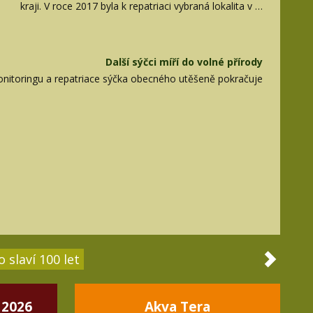
kraji. V roce 2017 byla k repatriaci vybraná lokalita v …
Další sýčci míří do volné přírody
itoringu a repatriace sýčka obecného utěšeně pokračuje
 slaví 100 let
 2026
Akva Tera