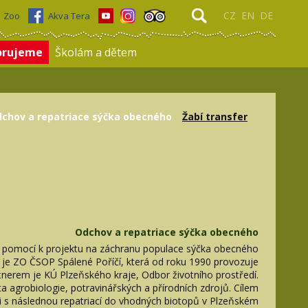
CZ
EN
DE
Zoo
Akva Tera
orujeme
Školám a dětem
chov a repatriace sýčka obecného
Žabí transfer
Odchov a repatriace sýčka obecného
 s pomocí k projektu na záchranu populace sýčka obecného
u je ZO ČSOP Spálené Poříčí, která od roku 1990 provozuje
tnerem je KÚ Plzeňského kraje, Odbor životního prostředí.
ta agrobiologie, potravinářských a přírodních zdrojů. Cílem
či s následnou repatriací do vhodných biotopů v Plzeňském