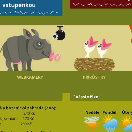
vstupenkou
WEBKAMERY
PŘÍRŮSTKY
Počasí v Plzni
á a botanická zahrada (Zoo):
Neděle
Pondělí
Úter
240 Kč
nti, senioři: 170
Kč
(2+2): 780
Kč