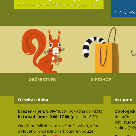
OBČERSTVENÍ
GIFTSHOP
Otevírací doba
Vstupné
březen–říjen: 8.00–19.00
Zoologick
(pokladna do 18:00)
listopad–únor: 9.00–17.00
dospělí:
(pokl. do 16:30)
děti, stude
Otevřeno
365
dní v roce včetně svátků, Vánoc
rodiny 
a Nového roku! (DinoPark otevřen pouze