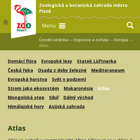
Zoologická a botanická zahrada města
Plzně
Menu
Úvodní stránka —
Expozice a zvířata
—
Evropa
—
Atlas
Domácí flóra
Evropské lesy
Statek Lüftnerka
Česká řeka
Osada z doby železné
Mediteraneum
Evropská horstva
Svět v podzemí
Strom jako ekosystém
Makaronésie
Atlas
Mongolská step
Sibiř
Dálný východ
Himálajské hory
Asijská zahrada
Atlas