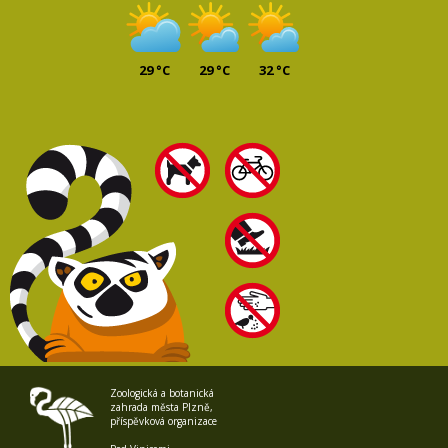
29 °C
29 °C
32 °C
Zoologická a botanická
zahrada města Plzně,
příspěvková organizace