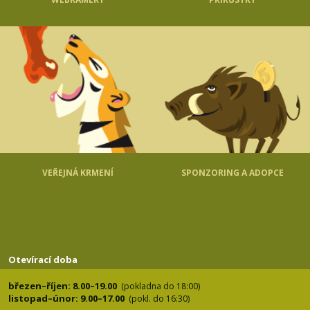
VEŘEJNÁ KRMENÍ
SPONZORING A ADOPCE
Otevírací doba
březen–říjen: 8.00–19.00
(pokladna do 18:00)
listopad–únor: 9.00–17.00
(pokl. do 16:30)