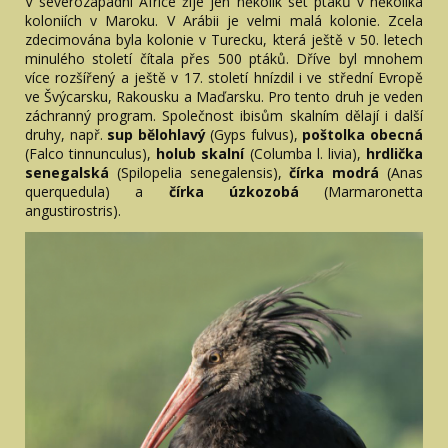
V severozápadní Africe žije jen několik set ptáků v několika
koloniích v Maroku. V Arábii je velmi malá kolonie. Zcela
zdecimována byla kolonie v Turecku, která ještě v 50. letech
minulého století čítala přes 500 ptáků. Dříve byl mnohem
více rozšířený a ještě v 17. století hnízdil i ve střední Evropě
ve Švýcarsku, Rakousku a Maďarsku. Pro tento druh je veden
záchranný program. Společnost ibisům skalním dělají i další
druhy, např.
sup bělohlavý
(Gyps fulvus),
poštolka obecná
(Falco tinnunculus),
holub skalní
(Columba l. livia),
hrdlička
senegalská
(Spilopelia senegalensis),
čírka modrá
(Anas
querquedula) a
čírka úzkozobá
(Marmaronetta
angustirostris).