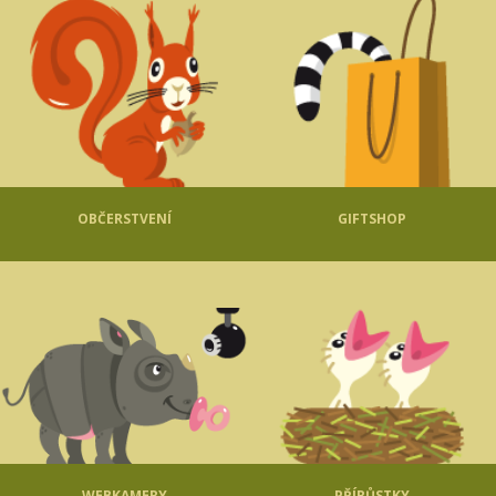
OBČERSTVENÍ
GIFTSHOP
WEBKAMERY
PŘÍRŮSTKY