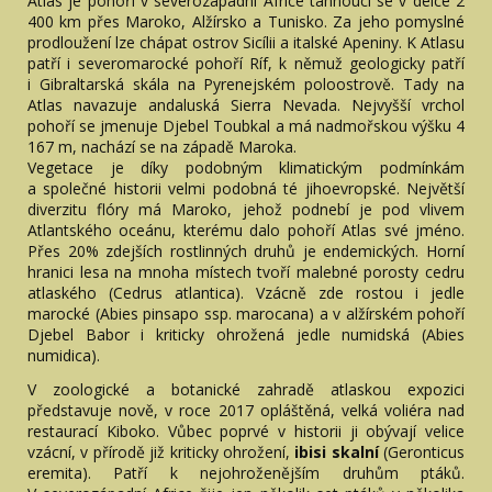
Atlas je pohoří v severozápadní Africe táhnoucí se v délce 2
400 km přes Maroko, Alžírsko a Tunisko. Za jeho pomyslné
prodloužení lze chápat ostrov Sicílii a italské Apeniny. K Atlasu
patří i severomarocké pohoří Ríf, k němuž geologicky patří
i Gibraltarská skála na Pyrenejském poloostrově. Tady na
Atlas navazuje andaluská Sierra Nevada. Nejvyšší vrchol
pohoří se jmenuje Djebel Toubkal a má nadmořskou výšku 4
167 m, nachází se na západě Maroka.
Vegetace je díky podobným klimatickým podmínkám
a společné historii velmi podobná té jihoevropské. Největší
diverzitu flóry má Maroko, jehož podnebí je pod vlivem
Atlantského oceánu, kterému dalo pohoří Atlas své jméno.
Přes 20% zdejších rostlinných druhů je endemických. Horní
hranici lesa na mnoha místech tvoří malebné porosty cedru
atlaského (Cedrus atlantica). Vzácně zde rostou i jedle
marocké (Abies pinsapo ssp. marocana) a v alžírském pohoří
Djebel Babor i kriticky ohrožená jedle numidská (Abies
numidica).
V zoologické a botanické zahradě atlaskou expozici
představuje nově, v roce 2017 opláštěná, velká voliéra nad
restaurací Kiboko. Vůbec poprvé v historii ji obývají velice
vzácní, v přírodě již kriticky ohrožení,
ibisi skalní
(Geronticus
eremita). Patří k nejohroženějším druhům ptáků.