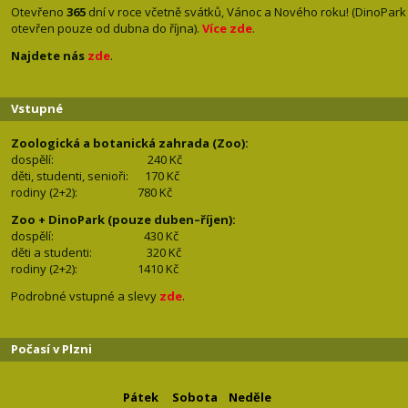
Otevřeno
365
dní v roce včetně svátků, Vánoc a Nového roku! (DinoPark
otevřen pouze od dubna do října).
Více zde
.
Najdete nás
zde
.
Vstupné
Zoologická a botanická zahrada (Zoo):
dospělí:
240 Kč
děti, studenti, senioři: 170
Kč
rodiny (2+2): 780
Kč
Zoo + DinoPark (pouze duben–říjen):
dospělí: 430
Kč
děti a studenti: 32
0 Kč
rodiny (2+2): 1410
Kč
Podrobné vstupné a slevy
zde
.
Počasí v Plzni
Pátek
Sobota
Neděle