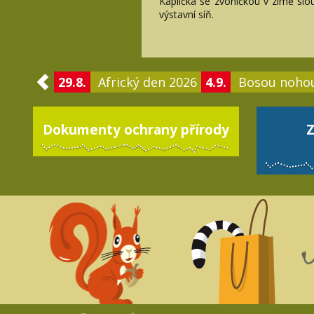
Kaplička se zvoničkou v zimě slou
výstavní síň.
29.8.
Africký den 2026
4.9.
Bosou noho
Dokumenty ochrany přírody
Z