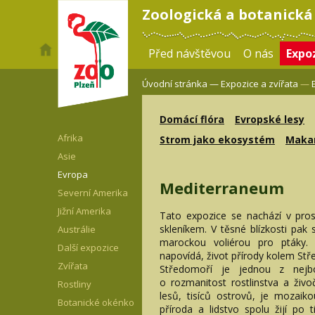
Zoologická a botanická
Před návštěvou
O nás
Expoz
Úvodní stránka —
Expozice a zvířata
—
Domácí flóra
Evropské lesy
Afrika
Strom jako ekosystém
Maka
Asie
Evropa
Mediterraneum
Severní Amerika
Jižní Amerika
Tato expozice se nachází v pro
skleníkem. V těsné blízkosti pak
Austrálie
marockou voliérou pro ptáky. 
Další expozice
napovídá, život přírody kolem S
Zvířata
Středomoří je jednou z nejb
o rozmanitost rostlinstva a živoč
Rostliny
lesů, tisíců ostrovů, je mozaiko
Botanické okénko
příroda a lidstvo spolu žijí po ti