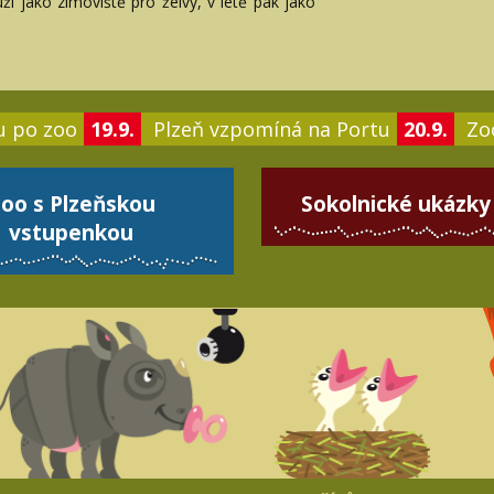
ží jako zimoviště pro želvy, v létě pak jako
u po zoo
19.9.
Plzeň vzpomíná na Portu
20.9.
Zoo
oo s Plzeňskou
Sokolnické ukázky
vstupenkou