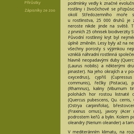
Přírůstky
podmínky vedly k značné evoluční
rostliny i živočichové se přizpůso
Zápisníky ze zoo
okolí Středozemního moře sk
u rostlinstva, 25 000 druhů je
neroste nikde jinde na světě. 
z prvních 25 ohnisek biodiverzity S
Původní rostlinný kryt byl nejmé
úplně změněn. Lesy byly až na n
všechny porosty s výjimkou nepř
vzniklá náhradní rostlinná společe
hlavně neopadavými duby (Quercus
(Laurus nobilis) a některými dru
pinaster). Na jeho okrajích a v po
oxycedrus), cypřiš (Cupressu
communis), řečíky (Pistacia), pl
(Rhamnus), kaliny (Viburnum ti
polohách hor rostou listnaté
(Quercus pubescens, Qu. cerris, 
(Ostrya carpinifolia), břestov
(Fraxinus ornus), javory (Ace
podrostem keřů a bylin. Kolem pot
oleandry (Nerium oleander) a tam
V mediteránním klimatu, na roz