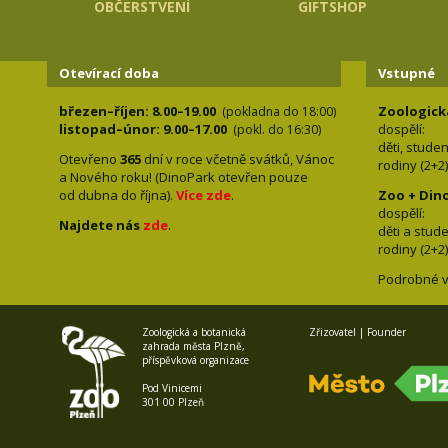
OBČERSTVENÍ
GIFTSHOP
Otevírací doba
Vstupné
březen–říjen: 8.00–19.00
Zoologick
(pokladna do 18:00)
listopad–únor: 9.00–17.00
dospělí:
(pokl. do 16:30)
děti, stude
Otevřeno
365
dní v roce včetně svátků, Vánoc
rodiny 
a Nového roku! (DinoPark otevřen pouze
od dubna do října).
Více zde
.
Zoo + Din
dospě
Najdete nás
zde
.
děti a s
rodiny 
Podrobné v
Zoologická a botanická
Zřizovatel | Founder
zahrada města Plzně,
příspěvková organizace
Pod Vinicemi
301 00 Plzeň