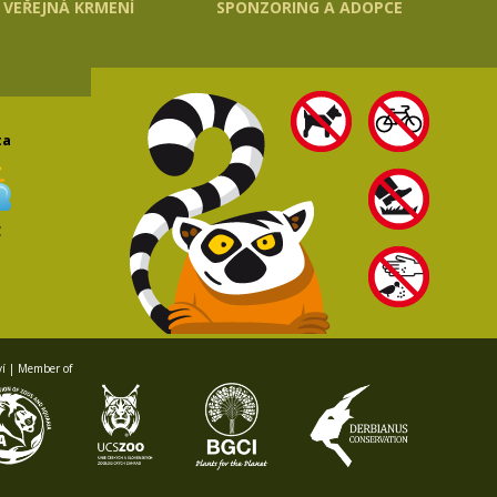
VEŘEJNÁ KRMENÍ
SPONZORING A ADOPCE
ta
C
ví | Member of