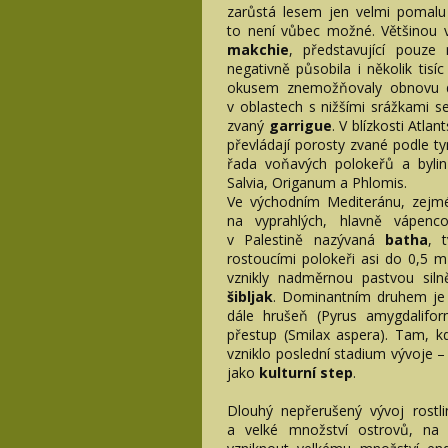
zarůstá lesem jen velmi pomalu
to není vůbec možné. Většinou v
makchie
, představující pouze 
negativně působila i několik tisíc
okusem znemožňovaly obnovu d
v oblastech s nižšími srážkami s
zvaný
garrigue
. V blízkosti Atla
převládají porosty zvané podle 
řada voňavých polokeřů a bylin
Salvia, Origanum a Phlomis.
Ve východním Mediteránu, zejmé
na vyprahlých, hlavně vápenc
v Palestině nazývaná
batha
, 
rostoucími polokeři asi do 0,5 
vznikly nadměrnou pastvou siln
šibljak
. Dominantním druhem je zd
dále hrušeň (Pyrus amygdaliformi
přestup (Smilax aspera). Tam, kd
vzniklo poslední stadium vývoje 
jako
kulturní step
.
Dlouhý nepřerušený vývoj rostl
a velké množství ostrovů, na n