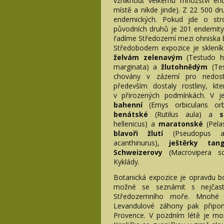
vzniknout velkému množství end
místě a nikde jinde). Z 22 500 dr
endemických. Pokud jde o str
původních druhů je 201 endemit
řadíme Středozemí mezi ohniska bi
Středobodem expozice je sklen
želvám zelenavým
(Testudo h
marginata) a
žlutohnědým
(Te
chovány v zázemí pro nedost
především dostaly rostliny, k
v přirozených podmínkách. V je
bahenní
(Emys orbicularis orbi
benátské
(Rutilus aula)
a
hellenicus)
a
maratonské
(Pela
blavoři žlutí
(Pseudopus 
acanthinurus),
ještěrky ta
Schweizerovy
(Macrovipera s
Kyklády.
Botanická expozice je opravdu bo
možné se seznámit s nejčastě
Středozemního moře. Mnohé z
Levandulové záhony pak připo
Provence. V pozdním létě je mož