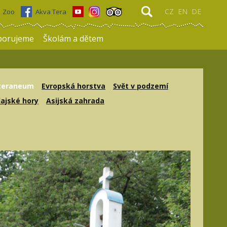
CZ
EN
DE
Zoo
Akva Tera
porujeme
Školám a dětem
teraneum
Evropská horstva
Svět v podzemí
ajské hory
Asijská zahrada