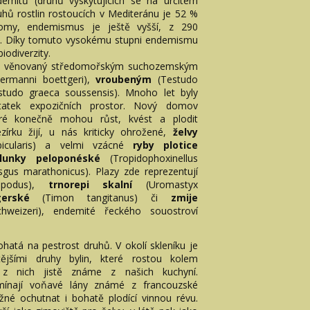
emitů (druhů vyskytujících se na určitém
uhů rostlin rostoucích v Mediteránu je 52 %
omy, endemismus je ještě vyšší, z 290
y. Díky tomuto vysokému stupni endemismu
odiverzity.
ík věnovaný středomořským suchozemským
ermanni boettgeri),
vroubeným
(Testudo
studo graeca soussensis). Mnoho let byly
atek expozičních prostor. Nový domov
teré konečně mohou růst, kvést a plodit
zírku žijí, u nás kriticky ohrožené,
želvy
cularis)
a velmi vzácné
ryby plotice
slunky peloponéské
(Tropidophoxinellus
sgus marathonicus). Plazy zde reprezentují
apodus),
trnorepi skalní
(Uromastyx
ngerské
(Timon tangitanus)
či
zmije
chweizeri), endemité řeckého souostroví
hatá na pestrost druhů. V okolí skleníku je
jšími druhy bylin, které rostou kolem
 nich jistě známe z našich kuchyní.
mínají voňavé lány známé z francouzské
né ochutnat i bohatě plodící vinnou révu.