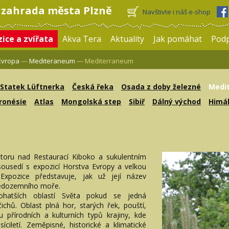
 zahrada města Plzně
Navštivte i náš e-shop
ice a zvířata
Akva Tera
Aktuality
Jak pomáhat
Pod
Evropa
—
Mediteraneum
— Mediterraneum
Statek Lüftnerka
Česká řeka
Osada z doby železné
Medi
ronésie
Atlas
Mongolská step
Sibiř
Dálný východ
Himál
storu nad Restaurací Kiboko a sukulentním
 sousedí s expozicí Horstva Evropy a velkou
Expozice představuje, jak už její název
tředozemního moře.
ohatších oblastí Světa pokud se jedná
ichů. Oblast plná hor, starých řek, pouští,
u přírodních a kulturních typů krajiny, kde
síciletí. Zeměpisné, historické a klimatické