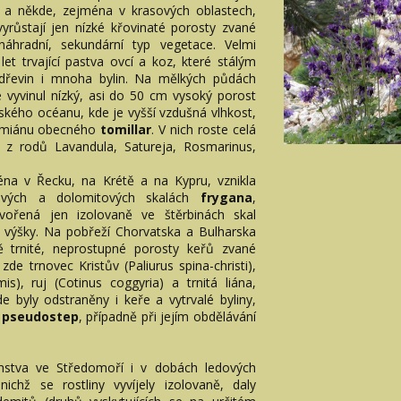
 a někde, zejména v krasových oblastech,
yrůstají jen nízké křovinaté porosty zvané
náhradní, sekundární typ vegetace. Velmi
 let trvající pastva ovcí a koz, které stálým
řevin i mnoha bylin. Na mělkých půdách
e vyvinul nízký, asi do 50 cm vysoký porost
ntského océanu, kde je vyšší vzdušná vlhkost,
tymiánu obecného
tomillar
. V nich roste celá
 z rodů Lavandula, Satureja, Rosmarinus,
na v Řecku, na Krétě a na Kypru, vznikla
ových a dolomitových skalách
frygana
,
tvořená jen izolovaně ve štěrbinách skal
m výšky. Na pobřeží Chorvatska a Bulharska
ě trnité, neprostupné porosty keřů zvané
e trnovec Kristův (Paliurus spina-christi),
s), ruj (Cotinus coggyria) a trnitá liána,
e byly odstraněny i keře a vytrvalé byliny,
–
pseudostep
, případně při jejím obdělávání
instva ve Středomoří i v dobách ledových
ichž se rostliny vyvíjely izolovaně, daly