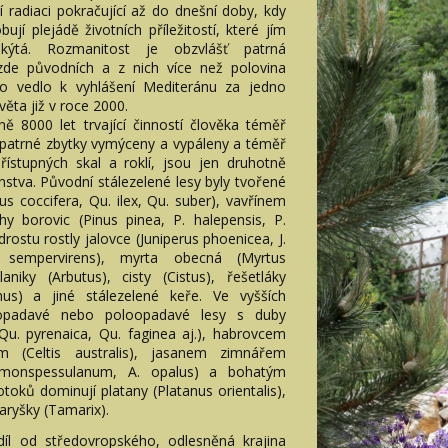
 radiaci pokračující až do dnešní doby, kdy
bují plejádě životních příležitostí, které jím
ýtá. Rozmanitost je obzvlášť patrná
 zde původních a z nich více než polovina
To vedlo k vyhlášení Mediteránu za jedno
věta již v roce 2000.
ně 8000 let trvající činností člověka téměř
epatrné zbytky vymýceny a vypáleny a téměř
ístupných skal a roklí, jsou jen druhotně
nstva. Původní stálezelené lesy byly tvořené
 coccifera, Qu. ilex, Qu. suber), vavřínem
hy borovic (Pinus pinea, P. halepensis, P.
drostu rostly jalovce (Juniperus phoenicea, J.
s sempervirens), myrta obecná (Myrtus
aniky (Arbutus), cisty (Cistus), řešetláky
nus) a jiné stálezelené keře. Ve vyšších
 opadavé nebo poloopadavé lesy s duby
Qu. pyrenaica, Qu. faginea aj.), habrovcem
cem (Celtis australis), jasanem zimnářem
r monspessulanum, A. opalus) a bohatým
oků dominují platany (Platanus orientalis),
aryšky (Tamarix).
díl od středovropského, odlesněná krajina