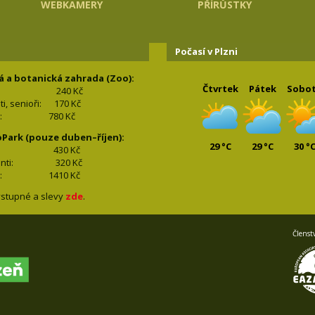
WEBKAMERY
PŘÍRŮSTKY
Počasí v Plzni
á a botanická zahrada (Zoo):
Čtvrtek
Pátek
Sobo
240 Kč
nti, senioři: 170
Kč
(2+2): 780
Kč
oPark (pouze duben–říjen):
29 °C
29 °C
30 °
lí: 430
Kč
tudenti: 32
0 Kč
(2+2): 1410
Kč
stupné a slevy
zde
.
Členst