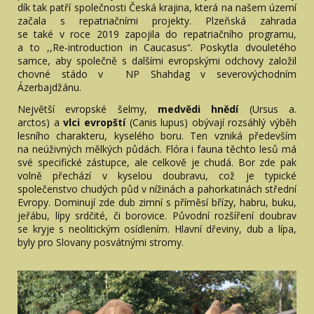
dík tak patří společnosti Česká krajina, která na našem území
začala s repatriačními projekty. Plzeňská zahrada
se také v roce 2019 zapojila do repatriačního programu,
a to ,,Re-introduction in Caucasus“. Poskytla dvouletého
samce, aby společně s dalšími evropskými odchovy založil
chovné stádo v NP Shahdag v severovýchodním
Ázerbajdžánu.
Největší evropské šelmy,
medvědi hnědí
(Ursus a.
arctos) a
vlci evropští
(Canis lupus) obývají rozsáhlý výběh
lesního charakteru, kyselého boru. Ten vzniká především
na neúživných mělkých půdách. Flóra i fauna těchto lesů má
své specifické zástupce, ale celkově je chudá. Bor zde pak
volně přechází v kyselou doubravu, což je typické
společenstvo chudých půd v nížinách a pahorkatinách střední
Evropy. Dominují zde dub zimní s příměsí břízy, habru, buku,
jeřábu, lípy srdčité, či borovice. Původní rozšíření doubrav
se kryje s neolitickým osídlením. Hlavní dřeviny, dub a lípa,
byly pro Slovany posvátnými stromy.