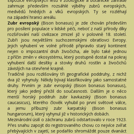
Expozice evropských lesů v zoologické a botanické zahradě
zahrnuje především rozsáhlé výběhy zubrů evropských,
medvědů hnědých a vlků evropských. Ty se rozléhají
na západní hranici areálu.
Zubr evropský
(Bison bonasus) je zde chován především
pro posílení populace v lidské péči, neboť z naší přírody díky
rozšiřování naší civilizace zmizel již v polovině 18. století.
Zubři jsou největšími suchozemskými obratlovci Evropy.
Jejich vyhubení ve volné přírodě připravilo starý kontinent
nejen o impozantní druh živočicha, ale bylo také jednou
z příčin změn v ekosystému, který postupně dostal na pokraj
vyhubení další desítky a stovky druhů rostlin a živočichů
závislých na otevřené krajině.
Tradičně jsou rozlišovány tři geografické poddruhy, z nichž
dva již vyhynuly. Někdy bývají klasifikovány jako samostatné
druhy. Prvním je zubr evropský (Bison bonasus bonasus),
který jako jediný přežil do současnosti. Dalším je o něco
menší horský poddruh zubr kavkazský (Bison bonasus
caucasicus), kterého člověk vyhubil po první světové válce,
a jemu příbuzný zubr karpatský (Bison bonasus
hungarorum), který vyhynul již v historických dobách.
Mezinárodní úsilí o záchranu zubrů odstartovalo v roce 1923.
Přes snahu zapojit do registrovaného chovu co nejvíce zvířat
přebývajících v zajetí, se podařilo shromáždit pouze dvanáct