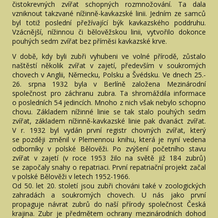
čistokrevných zvířat schopných rozmnožování. Ta dala
vzniknout takzvané nížinně-kavkazské linii. Jedním ze samců
byl totiž poslední přežívající býk kavkazského poddruhu.
Vzácnější, nížinnou či bělověžskou linii, vytvořilo dokonce
pouhých sedm zvířat bez příměsi kavkazské krve.
V době, kdy byli zubři vyhubeni ve volné přírodě, zůstalo
naštěstí několik zvířat v zajetí, především v soukromých
chovech v Anglii, Německu, Polsku a Švédsku. Ve dnech 25.-
26. srpna 1932 byla v Berlíně založena Mezinárodní
společnost pro záchranu zubra. Ta shromáždila informace
o posledních 54 jedincích. Mnoho z nich však nebylo schopno
chovu. Základem nížinné linie se tak stalo pouhých sedm
zvířat, základem nížinně-kavkazské linie pak dvanáct zvířat.
V r. 1932 byl vydán první registr chovných zvířat, který
se později změnil v Plemennou knihu, která je nyní vedena
odborníky v polské Bělověži. Po zvýšení početního stavu
zvířat v zajetí (v roce 1953 žilo na světě již 184 zubrů)
se započaly snahy o repatriaci. První repatriační projekt začal
v polské Bělověži v letech 1952-1966.
Od 50. let 20. století jsou zubři chováni také v zoologických
zahradách a soukromých chovech. U nás jako první
propaguje návrat zubrů do naší přírody společnost Česká
krajina. Zubr je předmětem ochrany mezinárodních dohod