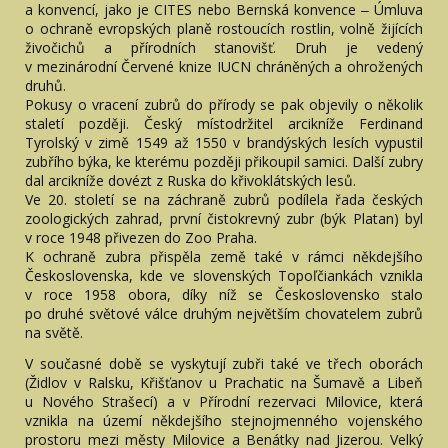
a konvencí, jako je CITES nebo Bernská konvence ‒ Úmluva
o ochraně evropských planě rostoucích rostlin, volně žijících
živočichů a přírodních stanovišť. Druh je vedený
v mezinárodní Červené knize IUCN chráněných a ohrožených
druhů.
Pokusy o vracení zubrů do přírody se pak objevily o několik
staletí později. Český místodržitel arcikníže Ferdinand
Tyrolský v zimě 1549 až 1550 v brandýských lesích vypustil
zubřího býka, ke kterému později přikoupil samici. Další zubry
dal arcikníže dovézt z Ruska do křivoklátských lesů.
Ve 20. století se na záchraně zubrů podílela řada českých
zoologických zahrad, první čistokrevný zubr (býk Platan) byl
v roce 1948 přivezen do Zoo Praha.
K ochraně zubra přispěla země také v rámci někdejšího
Československa, kde ve slovenských Topoľčiankách vznikla
v roce 1958 obora, díky níž se Československo stalo
po druhé světové válce druhým největším chovatelem zubrů
na světě.
V současné době se vyskytují zubři také ve třech oborách
(Židlov v Ralsku, Křišťanov u Prachatic na Šumavě a Libeň
u Nového Strašecí) a v Přírodní rezervaci Milovice, která
vznikla na území někdejšího stejnojmenného vojenského
prostoru mezi městy Milovice a Benátky nad Jizerou. Velký