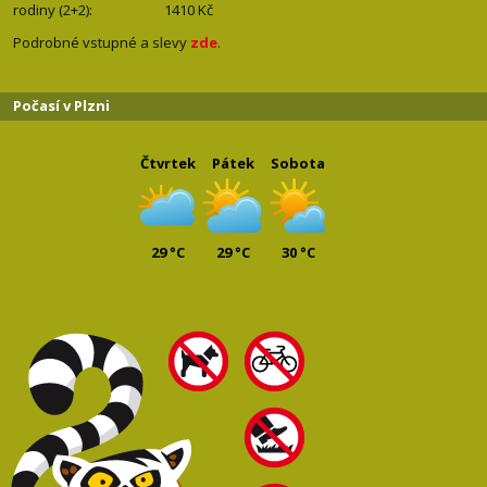
rodiny (2+2): 1410
Kč
Podrobné vstupné a slevy
zde
.
Počasí v Plzni
Čtvrtek
Pátek
Sobota
29 °C
29 °C
30 °C