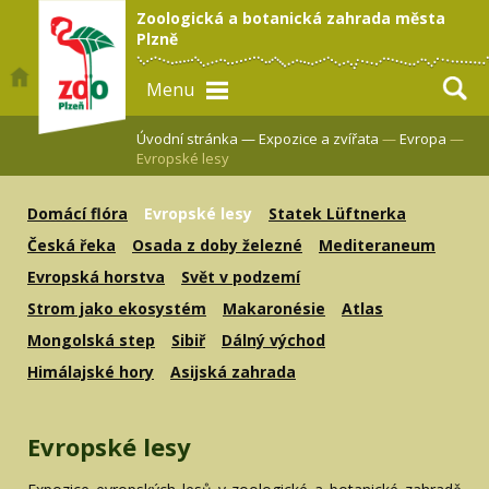
Zoologická a botanická zahrada města
Plzně
Menu
Úvodní stránka —
Expozice a zvířata
—
Evropa
—
Evropské lesy
Domácí flóra
Evropské lesy
Statek Lüftnerka
Česká řeka
Osada z doby železné
Mediteraneum
Evropská horstva
Svět v podzemí
Strom jako ekosystém
Makaronésie
Atlas
Mongolská step
Sibiř
Dálný východ
Himálajské hory
Asijská zahrada
Evropské lesy