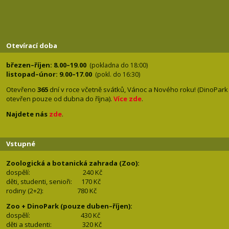
Otevírací doba
březen–říjen: 8.00–19.00
(pokladna do 18:00)
listopad–únor: 9.00–17.00
(pokl. do 16:30)
Otevřeno
365
dní v roce včetně svátků, Vánoc a Nového roku! (DinoPark
otevřen pouze od dubna do října).
Více zde
.
Najdete nás
zde
.
Vstupné
Zoologická a botanická zahrada (Zoo):
dospělí:
240 Kč
děti, studenti, senioři: 170
Kč
rodiny (2+2): 780
Kč
Zoo + DinoPark (pouze duben–říjen):
dospělí: 430
Kč
děti a studenti: 32
0 Kč